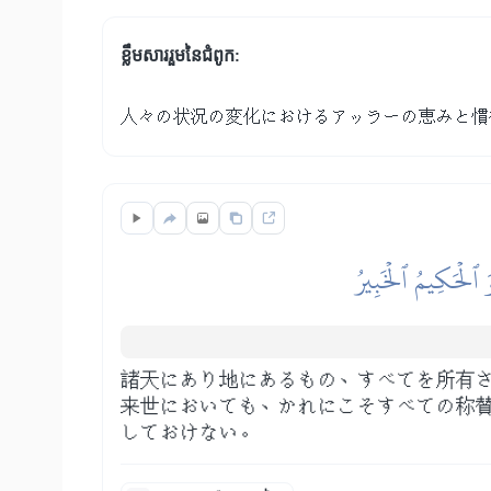
ខ្លឹមសាររួមនៃជំពូក:
人々の状況の変化におけるアッラーの恵みと慣
وَ ٱلۡحَكِيمُ ٱلۡخَبِيرُ
諸天にあり地にあるもの、すべてを所有
来世においても、かれにこそすべての称
しておけない。