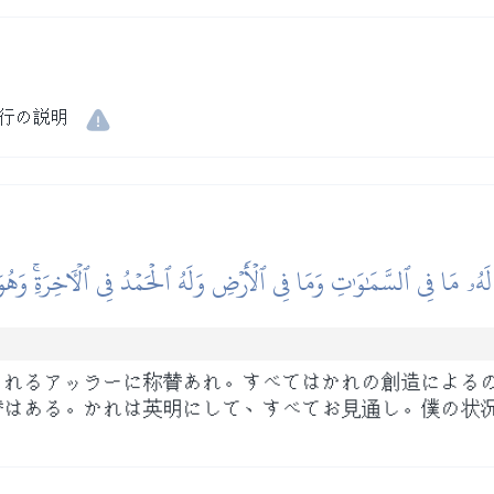
行の説明
 لَهُۥ مَا فِي ٱلسَّمَٰوَٰتِ وَمَا فِي ٱلۡأَرۡضِ وَلَهُ ٱلۡحَمۡدُ فِي ٱلۡأٓخِرَةِۚ وَهُ
されるアッラーに称賛あれ。すべてはかれの創造による
賛はある。かれは英明にして、すべてお見通し。僕の状