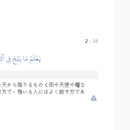
2
:
34
يَعۡلَمُ مَا يَلِجُ فِي ٱلۡ
た天から降りるもの（雨や天使や糧な
お方で、悔いる人にはよく赦す方であ