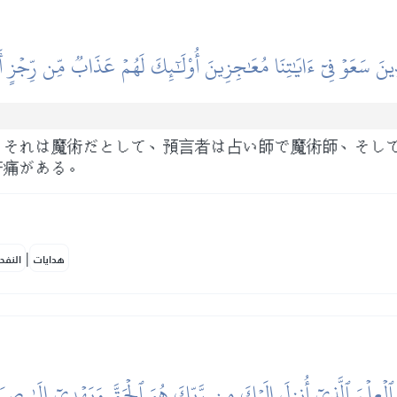
ذِينَ سَعَوۡ فِيٓ ءَايَٰتِنَا مُعَٰجِزِينَ أُوْلَٰٓئِكَ لَهُمۡ عَذَابٞ مِّن رِّجۡزٍ أَ
、それは魔術だとして、預言者は占い師で魔術師、そし
苦痛がある。
|
هدايات
النفح
 ٱلۡعِلۡمَ ٱلَّذِيٓ أُنزِلَ إِلَيۡكَ مِن رَّبِّكَ هُوَ ٱلۡحَقَّ وَيَهۡدِيٓ إِلَىٰ صِرَ