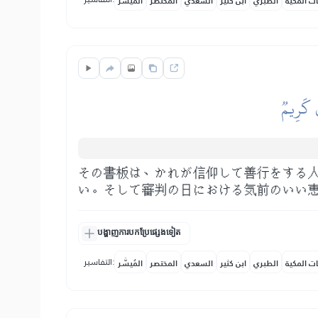
ات المكية
الطبري
ابن كثير
السعدي
المختصر
المُيسَّر
قٞ كَرِيمٞ
その書板は、かれが信仰して善行をする
い。そして審判の日における気前のいい
បង្ហាញការបកប្រែផ្សេងទៀត
التفاسير:
ات المكية
الطبري
ابن كثير
السعدي
المختصر
المُيسَّر