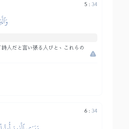
5
:
34
وَٱلَّ
て詩人だと言い張る人びと、これらの
6
:
34
وَيَرَى ٱلَّذِينَ أُوتُواْ