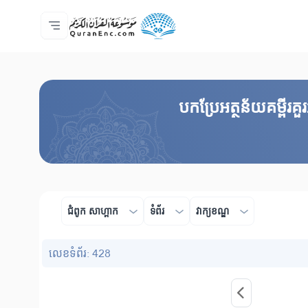
ទំព័រ​ដេីម
មាតិកានៃការបកប្រែ
Audio
សេវាកម្មសម្រាប់អ្នកអភិវឌ្ឍន៍ - API
អំពី​គម្រោង
ទំនាក់ទំងមកកាន់យើងខ្ញុំ
ភាសា
Browse Old Version
បកប្រែអត្ថន័យគម្ពីរ
ជំពូក​ សាហ្ពាក
ទំព័រ
វាក្យខណ្ឌ
លេខ​ទំព័រ: 428