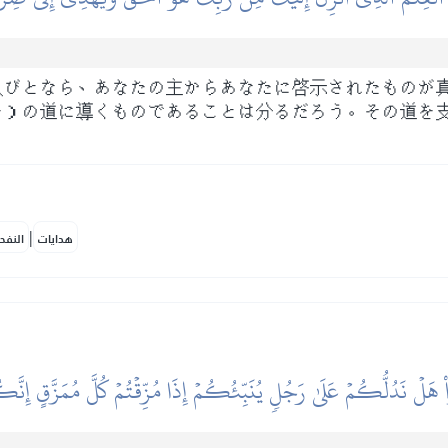
人びとなら、あなたの主からあなたに啓示されたものが
ー）の道に導くものであることは分るだろう。その道を
|
هدايات
النفح
هَلۡ نَدُلُّكُمۡ عَلَىٰ رَجُلٖ يُنَبِّئُكُمۡ إِذَا مُزِّقۡتُمۡ كُلَّ مُمَزَّقٍ إِن