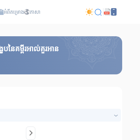
អំពី​គម្រោង
ភាសា
េបនៃគម្ពីរអាល់គួរអាន