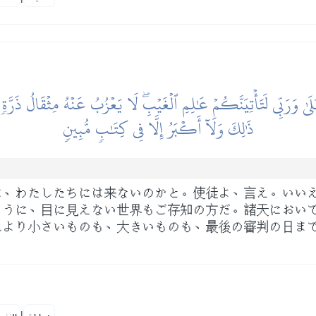
لَىٰ وَرَبِّي لَتَأۡتِيَنَّكُمۡ عَٰلِمِ ٱلۡغَيۡبِۖ لَا يَعۡزُبُ عَنۡهُ مِثۡقَالُ ذَرّ
ذَٰلِكَ وَلَآ أَكۡبَرُ إِلَّا فِي كِتَٰبٖ مُّبِينٖ
は、わたしたちには来ないのかと。使徒よ、言え。いい
ように、目に見えない世界もご存知の方だ。諸天におい
れより小さいものも、大きいものも、最後の審判の日ま
|