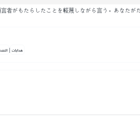
預言者がもたらしたことを軽蔑しながら言う。あなたが
|
هدايات
النفح