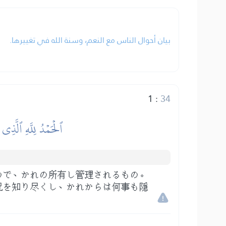
بيان أحوال الناس مع النعم، وسنة الله في تغييرها.
1
:
34
ٱلۡحَمۡدُ لِلَّهِ ٱلَّذِي
ので、かれの所有し管理されるもの。
況を知り尽くし、かれからは何事も隠