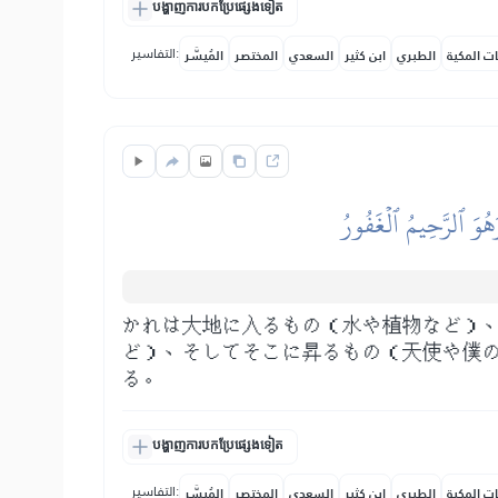
បង្ហាញការបកប្រែផ្សេងទៀត
التفاسير:
ات المكية
الطبري
ابن كثير
السعدي
المختصر
المُيسَّر
هُوَ ٱلرَّحِيمُ ٱلۡغَفُورُ
かれは大地に入るもの（水や植物など）
ど）、そしてそこに昇るもの（天使や僕
る。
បង្ហាញការបកប្រែផ្សេងទៀត
التفاسير:
ات المكية
الطبري
ابن كثير
السعدي
المختصر
المُيسَّر