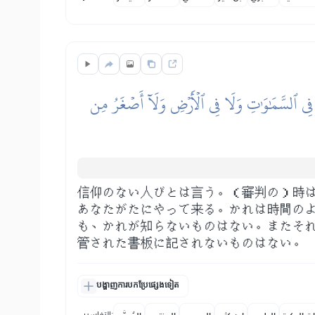
َةٖ فِي ٱلسَّمَٰوَٰتِ وَلَا فِي ٱلۡأَرۡضِ وَلَآ أَصۡغَرُ مِن
信仰のない人びとは言う。（審判の）時
あなたがたにやって来る。かれは時間の
も、かれが知らないものはない。またそ
管された書板に記されないものはない。
បង្ហាញការបកប្រែផ្សេងទៀត
التفاسير: