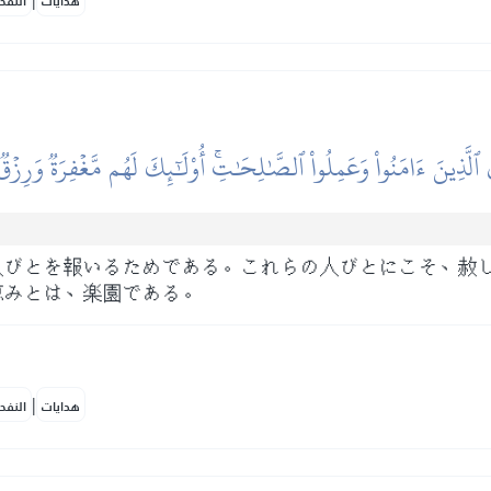
هدايات
النفح
 ٱلَّذِينَ ءَامَنُواْ وَعَمِلُواْ ٱلصَّٰلِحَٰتِۚ أُوْلَٰٓئِكَ لَهُم مَّغۡفِرَةٞ وَرِزۡ
人びとを報いるためである。これらの人びとにこそ、赦
恵みとは、楽園である。
|
هدايات
النفح