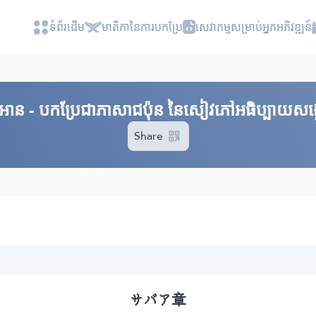
ទំព័រ​ដេីម
មាតិកានៃការបកប្រែ
សេវាកម្មសម្រាប់អ្នកអភិវឌ្ឍន៍
គួរអាន - បកប្រែជាភាសាជប៉ុន នៃសៀវភៅអធិប្បាយសង្ខ
Share
サバア章