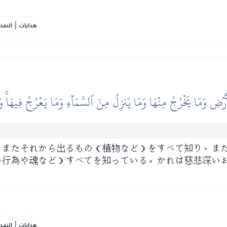
|
هدايات
النفح
أَرۡضِ وَمَا يَخۡرُجُ مِنۡهَا وَمَا يَنزِلُ مِنَ ٱلسَّمَآءِ وَمَا يَعۡرُجُ فِيهَاۚ وَ
、またそれから出るもの（植物など）をすべて知り、ま
の行為や魂など）すべてを知っている。かれは慈悲深い
|
هدايات
النفح