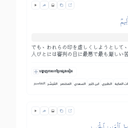
لِيمٞ
でも、われらの印を虚しくしようとして
人びとには審判の日に最悪で最も厳しい
បង្ហាញការបកប្រែផ្សេងទៀត
التفاسير:
ات المكية
الطبري
ابن كثير
السعدي
المختصر
المُيسَّر
ٰطِ ٱلۡعَزِيزِ ٱلۡحَمِيدِ