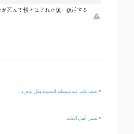
たが死んで粉々にされた後、復活する
• سعة علم الله سبحانه المحيط بكل شيء.
• فضل أهل العلم.