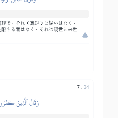
真理で、それ（真理）に疑いはなく、
支配する者はなく、それは現世と来世
7
:
34
وَقَالَ ٱلَّذِينَ كَفَرُواْ 