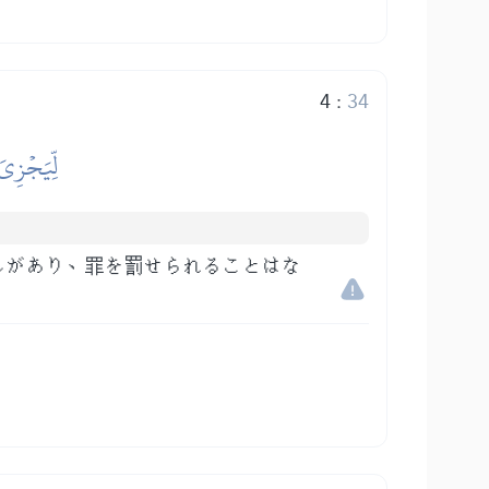
4
:
34
لِّيَجۡزِيَ
しがあり、罪を罰せられることはな