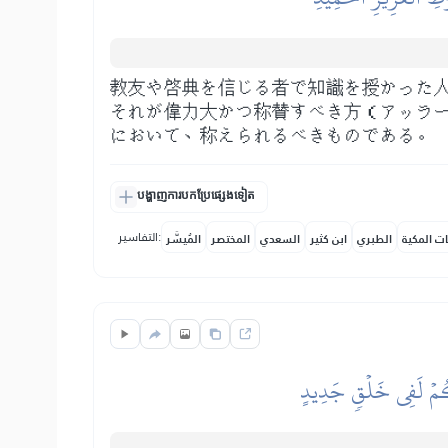
教友や啓典を信じる者で知識を授かった
それが偉力大かつ称賛すべき方（アッラ
において、称えられるべきものである。
បង្ហាញការបកប្រែផ្សេងទៀត
التفاسير:
ات المكية
الطبري
ابن كثير
السعدي
المختصر
المُيسَّر
َّكُمۡ لَفِي خَلۡقٖ جَدِيدٍ