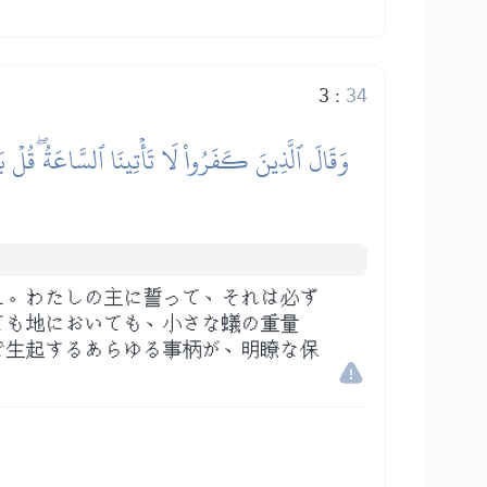
3
:
34
وَقَالَ ٱلَّذِينَ كَفَرُواْ لَا تَأۡتِينَا ٱلسَّاعَةُۖ قُلۡ بَ
え。わたしの主に誓って、それは必ず
ても地においても、小さな蟻の重量
で生起するあらゆる事柄が、明瞭な保