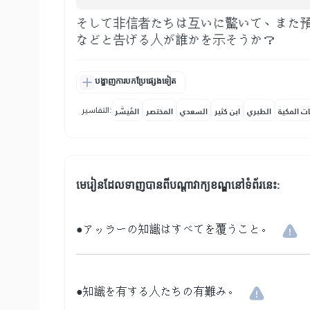
そして非信者たちは互いに驚いて、また
などと告げる人が誰かを示そうか？
បង្ហាញការបកប្រែផ្សេងទៀត
التفاسير:
ات المكية
الطبري
ابن كثير
السعدي
المختصر
المُيسَّر
មេរៀនដែលទាញបានពីបណ្តាវាក្យខណ្ឌនៅទំព័រនេះ:
●アッラーの知識はすべてを覆うこと。
●知識を有する人たちの有難み。