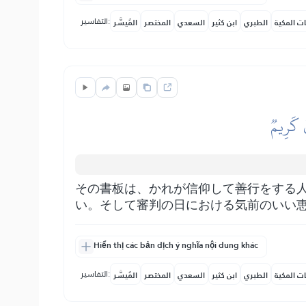
التفاسير:
ات المكية
الطبري
ابن كثير
السعدي
المختصر
المُيسَّر
قٞ كَرِيمٞ
その書板は、かれが信仰して善行をする
い。そして審判の日における気前のいい
Hiển thị các bản dịch ý nghĩa nội dung khác
التفاسير:
ات المكية
الطبري
ابن كثير
السعدي
المختصر
المُيسَّر