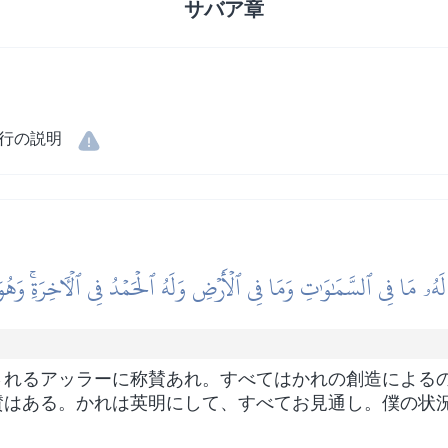
サバア章
行の説明
 لَهُۥ مَا فِي ٱلسَّمَٰوَٰتِ وَمَا فِي ٱلۡأَرۡضِ وَلَهُ ٱلۡحَمۡدُ فِي ٱلۡأٓخِرَةِۚ وَهُ
されるアッラーに称賛あれ。すべてはかれの創造による
賛はある。かれは英明にして、すべてお見通し。僕の状