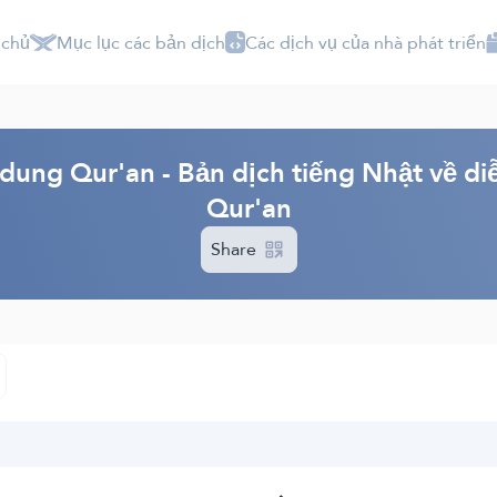
 chủ
Mục lục các bản dịch
Các dịch vụ của nhà phát triển
 dung Qur'an - Bản dịch tiếng Nhật về di
Qur'an
Share