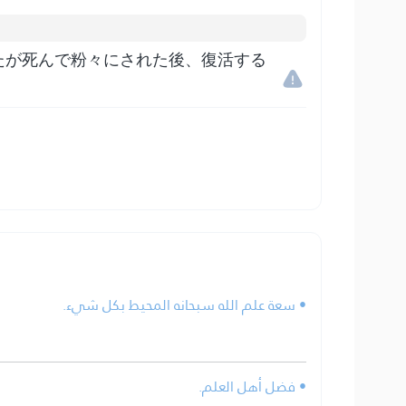
たが死んで粉々にされた後、復活する
• سعة علم الله سبحانه المحيط بكل شيء.
• فضل أهل العلم.