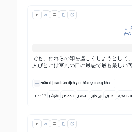
لِيمٞ
でも、われらの印を虚しくしようとして
人びとには審判の日に最悪で最も厳しい
Hiển thị các bản dịch ý nghĩa nội dung khác
التفاسير:
ات المكية
الطبري
ابن كثير
السعدي
المختصر
المُيسَّر