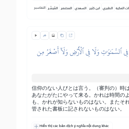
التفاسير:
ات المكية
الطبري
ابن كثير
السعدي
المختصر
المُيسَّر
َةٖ فِي ٱلسَّمَٰوَٰتِ وَلَا فِي ٱلۡأَرۡضِ وَلَآ أَصۡغَرُ مِن
信仰のない人びとは言う。（審判の）時
あなたがたにやって来る。かれは時間の
も、かれが知らないものはない。またそ
管された書板に記されないものはない。
Hiển thị các bản dịch ý nghĩa nội dung khác