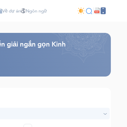
Về dự án
Ngôn ngữ
ễn giải ngắn gọn Kinh