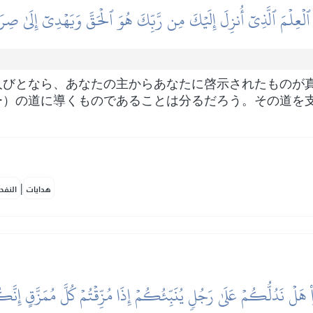
 ٱلۡعِلۡمَ ٱلَّذِيٓ أُنزِلَ إِلَيۡكَ مِن رَّبِّكَ هُوَ ٱلۡحَقَّ وَيَهۡدِيٓ إِلَىٰ صِرَ
人びとなら、あなたの主からあなたに啓示されたものが
ー）の道に導くものであることは分るだろう。その道を
|
هدايات
النفح
هَلۡ نَدُلُّكُمۡ عَلَىٰ رَجُلٖ يُنَبِّئُكُمۡ إِذَا مُزِّقۡتُمۡ كُلَّ مُمَزَّقٍ إِن