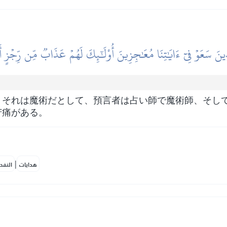
ذِينَ سَعَوۡ فِيٓ ءَايَٰتِنَا مُعَٰجِزِينَ أُوْلَٰٓئِكَ لَهُمۡ عَذَابٞ مِّن رِّجۡزٍ أَ
、それは魔術だとして、預言者は占い師で魔術師、そし
苦痛がある。
|
هدايات
النفح