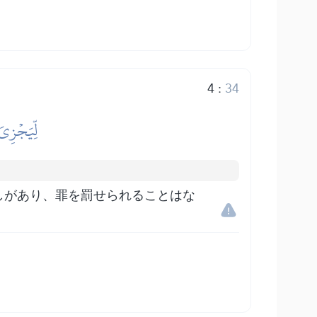
4
:
34
لِّيَجۡزِيَ
しがあり、罪を罰せられることはな