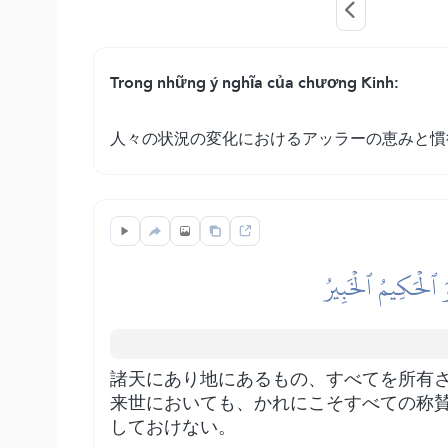
Trong những ý nghĩa của chương Kinh:
人々の状況の変化におけるアッラーの恵みと慣
وَ ٱلۡحَكِيمُ ٱلۡخَبِيرُ
諸天にあり地にあるもの、すべてを所有
来世においても、かれにこそすべての称
しておけない。