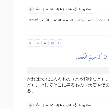
Hiển thị các bản dịch ý nghĩa nội dung khác
التفاسير:
ات المكية
الطبري
ابن كثير
السعدي
المختصر
المُيسَّر
هُوَ ٱلرَّحِيمُ ٱلۡغَفُورُ
かれは大地に入るもの（水や植物など）
ど）、そしてそこに昇るもの（天使や僕
る。
Hiển thị các bản dịch ý nghĩa nội dung khác