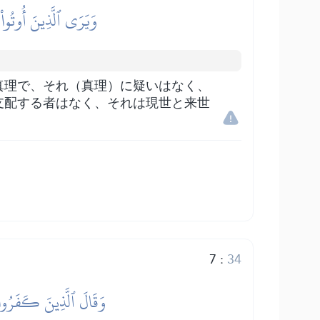
وَيَرَى ٱلَّذِينَ أُوتُواْ
真理で、それ（真理）に疑いはなく、
支配する者はなく、それは現世と来世
7
:
34
وَقَالَ ٱلَّذِينَ كَفَرُواْ 