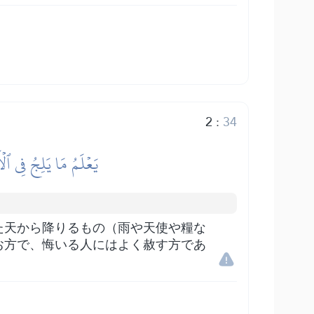
2
:
34
يَعۡلَمُ مَا يَلِجُ فِي ٱلۡ
た天から降りるもの（雨や天使や糧な
お方で、悔いる人にはよく赦す方であ