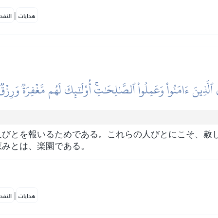
|
هدايات
النفح
 ٱلَّذِينَ ءَامَنُواْ وَعَمِلُواْ ٱلصَّٰلِحَٰتِۚ أُوْلَٰٓئِكَ لَهُم مَّغۡفِرَةٞ وَرِزۡ
人びとを報いるためである。これらの人びとにこそ、赦
恵みとは、楽園である。
|
هدايات
النفح