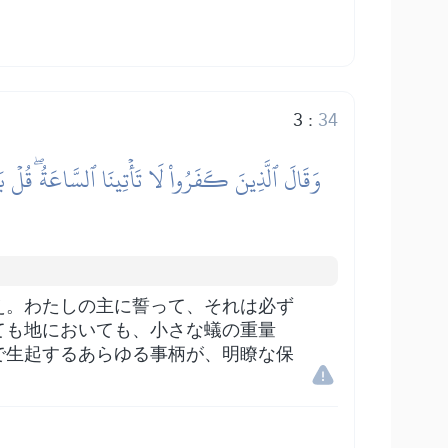
3
:
34
وَقَالَ ٱلَّذِينَ كَفَرُواْ لَا تَأۡتِينَا ٱلسَّاعَةُۖ قُلۡ بَ
え。わたしの主に誓って、それは必ず
ても地においても、小さな蟻の重量
で生起するあらゆる事柄が、明瞭な保