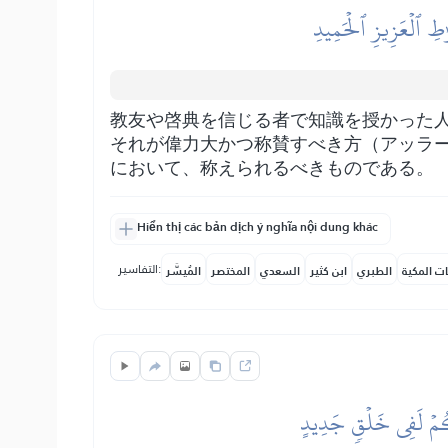
ٰطِ ٱلۡعَزِيزِ ٱلۡحَمِيدِ
教友や啓典を信じる者で知識を授かった
それが偉力大かつ称賛すべき方（アッラ
において、称えられるべきものである。
Hiển thị các bản dịch ý nghĩa nội dung khác
التفاسير:
ات المكية
الطبري
ابن كثير
السعدي
المختصر
المُيسَّر
َّكُمۡ لَفِي خَلۡقٖ جَدِيدٍ