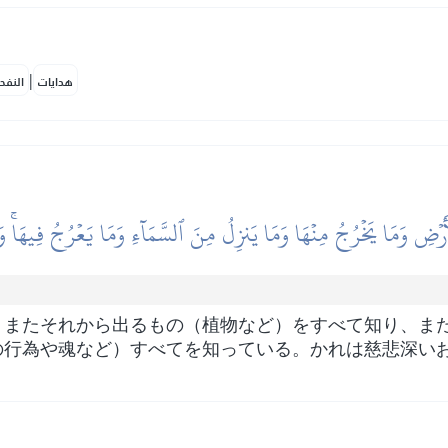
|
هدايات
النفح
أَرۡضِ وَمَا يَخۡرُجُ مِنۡهَا وَمَا يَنزِلُ مِنَ ٱلسَّمَآءِ وَمَا يَعۡرُجُ فِيهَاۚ وَ
、またそれから出るもの（植物など）をすべて知り、ま
の行為や魂など）すべてを知っている。かれは慈悲深い