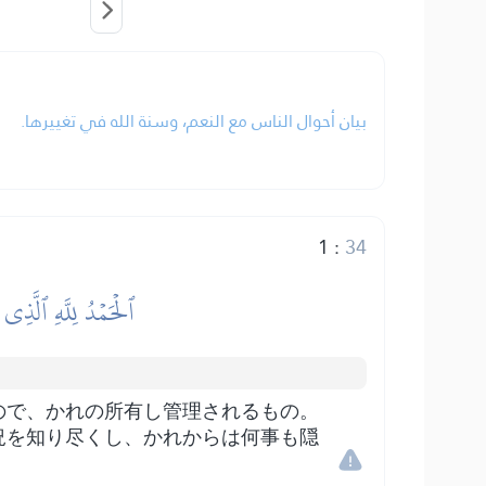
بيان أحوال الناس مع النعم، وسنة الله في تغييرها.
1
:
34
ٱلۡحَمۡدُ لِلَّهِ ٱلَّذِي
ので、かれの所有し管理されるもの。
況を知り尽くし、かれからは何事も隠