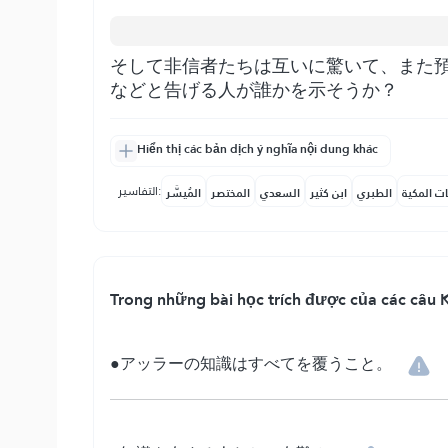
そして非信者たちは互いに驚いて、また
などと告げる人が誰かを示そうか？
Hiển thị các bản dịch ý nghĩa nội dung khác
التفاسير:
ات المكية
الطبري
ابن كثير
السعدي
المختصر
المُيسَّر
Trong những bài học trích được của các câu K
●アッラーの知識はすべてを覆うこと。