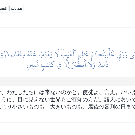
|
هدايات
النفح
لَىٰ وَرَبِّي لَتَأۡتِيَنَّكُمۡ عَٰلِمِ ٱلۡغَيۡبِۖ لَا يَعۡزُبُ عَنۡهُ مِثۡقَالُ ذَرّ
ذَٰلِكَ وَلَآ أَكۡبَرُ إِلَّا فِي كِتَٰبٖ مُّبِينٖ
は、わたしたちには来ないのかと。使徒よ、言え。いい
ように、目に見えない世界もご存知の方だ。諸天におい
れより小さいものも、大きいものも、最後の審判の日ま