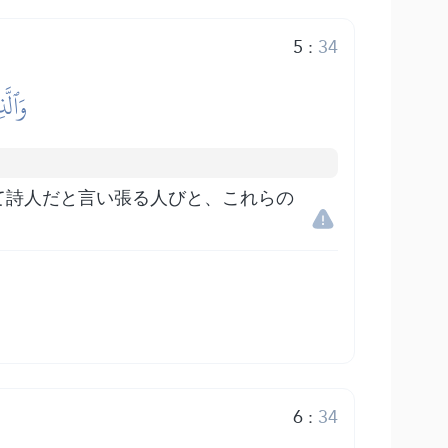
5
:
34
وَٱلَّ
て詩人だと言い張る人びと、これらの
6
:
34