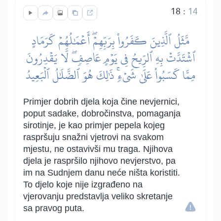
18
:
14
مَّثَلُ ٱلَّذِينَ كَفَرُواْ بِرَبِّهِمۡۖ أَعۡمَٰلُهُمۡ كَرَمَادٍ
ٱشۡتَدَّتۡ بِهِ ٱلرِّيحُ فِي يَوۡمٍ عَاصِفٖۖ لَّا يَقۡدِرُونَ
مِمَّا كَسَبُواْ عَلَىٰ شَيۡءٖۚ ذَٰلِكَ هُوَ ٱلضَّلَٰلُ ٱلۡبَعِيدُ
Primjer dobrih djela koja čine nevjernici,
poput sadake, dobročinstva, pomaganja
sirotinje, je kao primjer pepela kojeg
raspršuju snažni vjetrovi na svakom
mjestu, ne ostavivši mu traga. Njihova
djela je raspršilo njihovo nevjerstvo, pa
im na Sudnjem danu neće ništa koristiti.
To djelo koje nije izgrađeno na
vjerovanju predstavlja veliko skretanje
sa pravog puta.