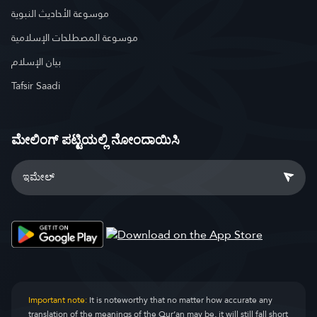
موسوعة الأحاديث النبوية
موسوعة المصطلحات الإسلامية
بيان الإسلام
Tafsir Saadi
ಮೇಲಿಂಗ್ ಪಟ್ಟಿಯಲ್ಲಿ ನೋಂದಾಯಿಸಿ
Important note:
It is noteworthy that no matter how accurate any
translation of the meanings of the Qur’an may be, it will still fall short