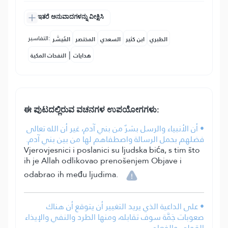
ಇತರೆ ಅನುವಾದಗಳನ್ನು ವೀಕ್ಷಿಸಿ
التفاسير:
الطبري
ابن كثير
السعدي
المختصر
المُيسَّر
|
هدايات
النفحات المكية
ಈ ಪುಟದಲ್ಲಿರುವ ವಚನಗಳ ಉಪಯೋಗಗಳು:
• أن الأنبياء والرسل بشرٌ من بني آدم، غير أن الله تعالى
فضلهم بحمل الرسالة واصطفاهم لها من بين بني آدم.
Vjerovjesnici i poslanici su ljudska bića, s tim što
ih je Allah odlikovao prenošenjem Objave i
odabrao ih među ljudima.
• على الداعية الذي يريد التغيير أن يتوقع أن هناك
صعوبات جَمَّة سوف تقابله، ومنها الطرد والنفي والإيذاء
القولي والفعلي.