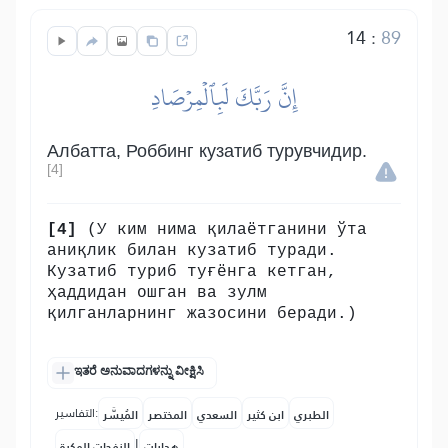
14
:
89
إِنَّ رَبَّكَ لَبِٱلۡمِرۡصَادِ
Албатта, Роббинг кузатиб турувчидир.
[4]
[4]
(У ким нима қилаётганини ўта
аниқлик билан кузатиб туради.
Кузатиб туриб туғёнга кетган,
ҳаддидан ошган ва зулм
қилганларнинг жазосини беради.)
ಇತರೆ ಅನುವಾದಗಳನ್ನು ವೀಕ್ಷಿಸಿ
التفاسير:
الطبري
ابن كثير
السعدي
المختصر
المُيسَّر
|
هدايات
النفحات المكية