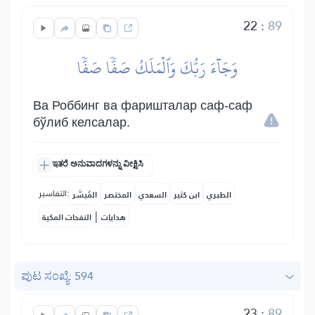
22
:
89
وَجَآءَ رَبُّكَ وَٱلۡمَلَكُ صَفّٗا صَفّٗا
Ва Роббинг ва фаришталар саф-саф
бўлиб келсалар.
ಇತರೆ ಅನುವಾದಗಳನ್ನು ವೀಕ್ಷಿಸಿ
التفاسير:
الطبري
ابن كثير
السعدي
المختصر
المُيسَّر
|
هدايات
النفحات المكية
ಪುಟ ಸಂಖ್ಯೆ: 594
23
:
89