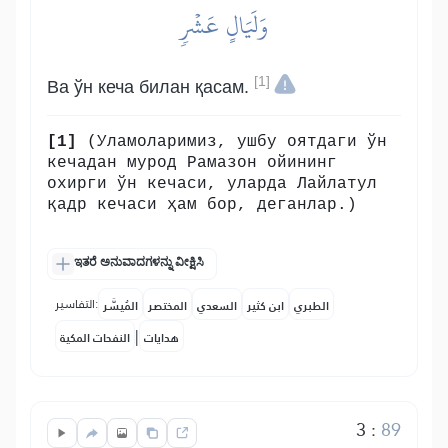
وَلَيَالٍ عَشۡرٖ
[1]
Ва ўн кеча билан қасам.
[1]
(Уламоларимиз, ушбу оятдаги ўн
кечадан мурод Рамазон ойининг
охирги ўн кечаси, уларда Лайлатул
қадр кечаси ҳам бор, деганлар.)
ಇತರೆ ಅನುವಾದಗಳನ್ನು ವೀಕ್ಷಿಸಿ
التفاسير:
الطبري
ابن كثير
السعدي
المختصر
المُيسَّر
|
هدايات
النفحات المكية
3
:
89