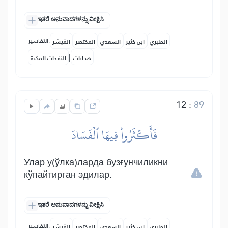
ಇತರೆ ಅನುವಾದಗಳನ್ನು ವೀಕ್ಷಿಸಿ
التفاسير:
الطبري
ابن كثير
السعدي
المختصر
المُيسَّر
|
هدايات
النفحات المكية
12
:
89
فَأَكۡثَرُواْ فِيهَا ٱلۡفَسَادَ
Улар у(ўлка)ларда бузғунчиликни
кўпайтирган эдилар.
ಇತರೆ ಅನುವಾದಗಳನ್ನು ವೀಕ್ಷಿಸಿ
التفاسير:
الطبري
ابن كثير
السعدي
المختصر
المُيسَّر