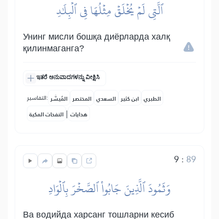
ٱلَّتِي لَمۡ يُخۡلَقۡ مِثۡلُهَا فِي ٱلۡبِلَٰدِ
Унинг мисли бошқа диёрларда халқ
қилинмаганга?
ಇತರೆ ಅನುವಾದಗಳನ್ನು ವೀಕ್ಷಿಸಿ
التفاسير:
الطبري
ابن كثير
السعدي
المختصر
المُيسَّر
|
هدايات
النفحات المكية
9
:
89
وَثَمُودَ ٱلَّذِينَ جَابُواْ ٱلصَّخۡرَ بِٱلۡوَادِ
Ва водийда харсанг тошларни кесиб