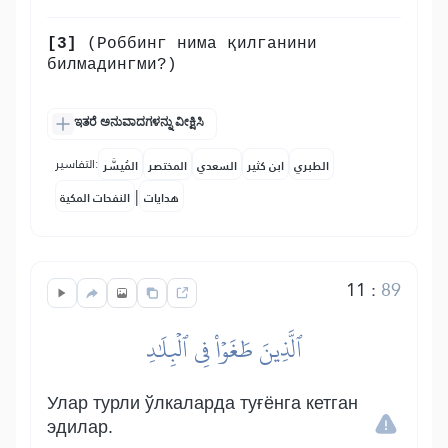
[3]
(Роббинг нима қилганини
билмадингми?)
ಇತರೆ ಅನುವಾದಗಳನ್ನು ವೀಕ್ಷಿಸಿ
التفاسير:
الطبري
ابن كثير
السعدي
المختصر
المُيسَّر
|
هدايات
النفحات المكية
11
:
89
ٱلَّذِينَ طَغَوۡاْ فِي ٱلۡبِلَٰدِ
Улар турли ўлкаларда туғёнга кетган
эдилар.