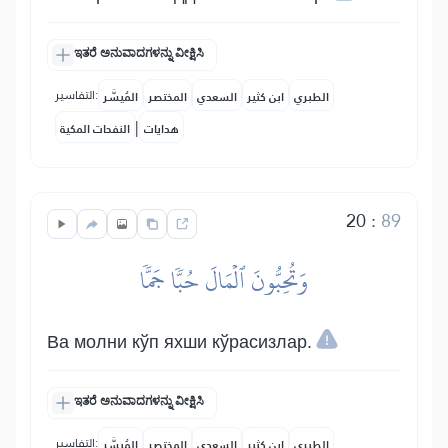
ಇತರೆ ಅನುವಾದಗಳನ್ನು ವೀಕ್ಷಿಸಿ
التفاسير:
الطبري
ابن كثير
السعدي
المختصر
المُيسَّر
|
هدايات
النفحات المكية
20
:
89
وَتُحِبُّونَ ٱلۡمَالَ حُبّٗا جَمّٗا
Ва молни кўп яхши кўрасизлар.
ಇತರೆ ಅನುವಾದಗಳನ್ನು ವೀಕ್ಷಿಸಿ
التفاسير:
الطبري
ابن كثير
السعدي
المختصر
المُيسَّر