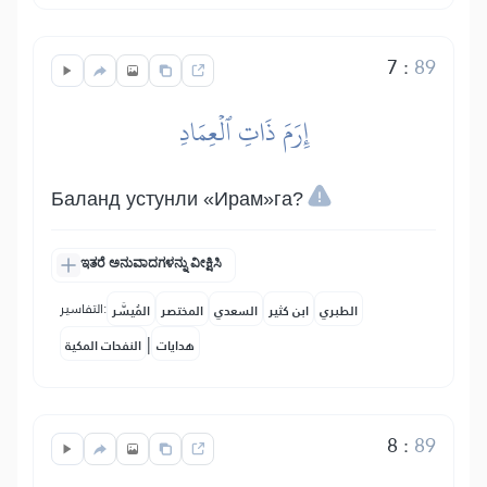
7
:
89
إِرَمَ ذَاتِ ٱلۡعِمَادِ
Баланд устунли «Ирам»га?
ಇತರೆ ಅನುವಾದಗಳನ್ನು ವೀಕ್ಷಿಸಿ
التفاسير:
الطبري
ابن كثير
السعدي
المختصر
المُيسَّر
|
هدايات
النفحات المكية
8
:
89