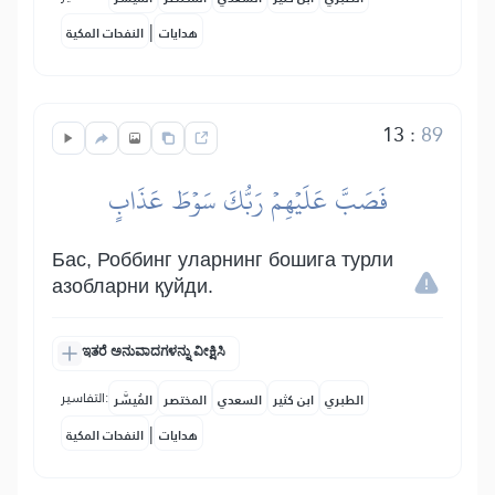
|
هدايات
النفحات المكية
13
:
89
فَصَبَّ عَلَيۡهِمۡ رَبُّكَ سَوۡطَ عَذَابٍ
Бас, Роббинг уларнинг бошига турли
азобларни қуйди.
ಇತರೆ ಅನುವಾದಗಳನ್ನು ವೀಕ್ಷಿಸಿ
التفاسير:
الطبري
ابن كثير
السعدي
المختصر
المُيسَّر
|
هدايات
النفحات المكية