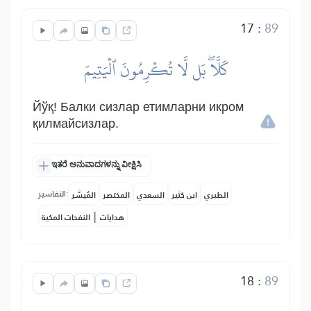
17
:
89
كَلَّاۖ بَل لَّا تُكۡرِمُونَ ٱلۡيَتِيمَ
Йўқ! Балки сизлар етимларни икром
қилмайсизлар.
ಇತರೆ ಅನುವಾದಗಳನ್ನು ವೀಕ್ಷಿಸಿ
التفاسير:
الطبري
ابن كثير
السعدي
المختصر
المُيسَّر
|
هدايات
النفحات المكية
18
:
89