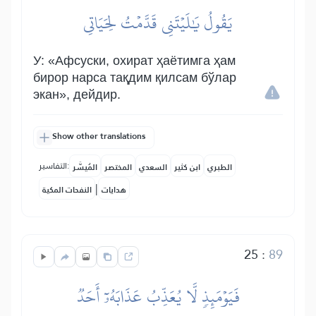
يَقُولُ يَٰلَيۡتَنِي قَدَّمۡتُ لِحَيَاتِي
У: «Афсуски, охират ҳаётимга ҳам
бирор нарса тақдим қилсам бўлар
экан», дейдир.
Show other translations
التفاسير:
الطبري
ابن كثير
السعدي
المختصر
المُيسَّر
|
هدايات
النفحات المكية
25
:
89
فَيَوۡمَئِذٖ لَّا يُعَذِّبُ عَذَابَهُۥٓ أَحَدٞ