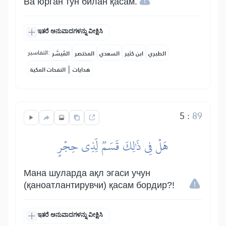
Ва юрган тун билан қасам.
ಇತರೆ ಅನುವಾದಗಳನ್ನು ವೀಕ್ಷಿಸಿ
التفاسير:
الطبري
ابن كثير
السعدي
المختصر
المُيسَّر
|
هدايات
النفحات المكية
5
:
89
هَلۡ فِي ذَٰلِكَ قَسَمٞ لِّذِي حِجۡرٍ
Мана шуларда ақл эгаси учун
(қаноатлантирувчи) қасам бордир?!
ಇತರೆ ಅನುವಾದಗಳನ್ನು ವೀಕ್ಷಿಸಿ