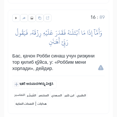
16
:
89
وَأَمَّآ إِذَا مَا ٱبۡتَلَىٰهُ فَقَدَرَ عَلَيۡهِ رِزۡقَهُۥ فَيَقُولُ
رَبِّيٓ أَهَٰنَنِ
Бас, қачон Робби синаш учун ризқини
тор қилиб қўйса, у: «Роббим мени
хорлади», дейдир.
ಇತರೆ ಅನುವಾದಗಳನ್ನು ವೀಕ್ಷಿಸಿ
التفاسير:
الطبري
ابن كثير
السعدي
المختصر
المُيسَّر
|
هدايات
النفحات المكية