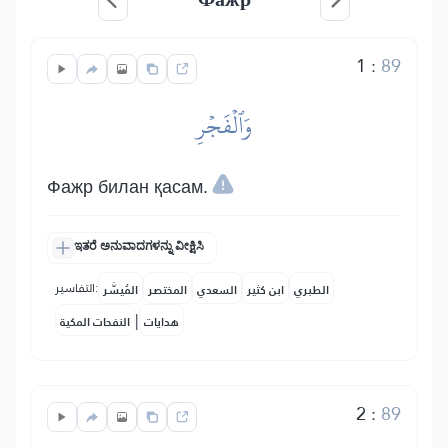
1
:
89
وَٱلۡفَجۡرِ
Фажр билан қасам.
ಇತರೆ ಅನುವಾದಗಳನ್ನು ವೀಕ್ಷಿಸಿ
التفاسير:
الطبري
ابن كثير
السعدي
المختصر
المُيسَّر
|
هدايات
النفحات المكية
2
:
89