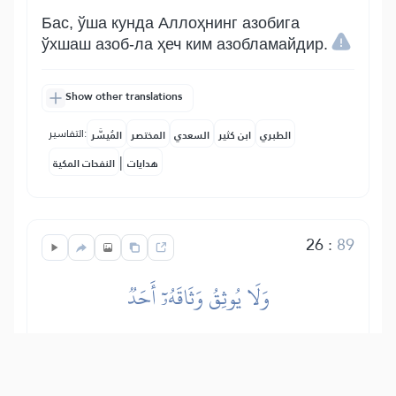
Бас, ўша кунда Аллоҳнинг азобига
ўхшаш азоб-ла ҳеч ким азобламайдир.
Show other translations
التفاسير:
الطبري
ابن كثير
السعدي
المختصر
المُيسَّر
|
هدايات
النفحات المكية
26
:
89
وَلَا يُوثِقُ وَثَاقَهُۥٓ أَحَدٞ
Ва Унинг боғлашига ўхшаш ҳеч ким
боғламайдир.