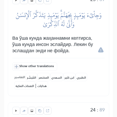
وَجِاْيٓءَ يَوۡمَئِذِۭ بِجَهَنَّمَۚ يَوۡمَئِذٖ يَتَذَكَّرُ ٱلۡإِنسَٰنُ
وَأَنَّىٰ لَهُ ٱلذِّكۡرَىٰ
Ва ўша кунда жаҳаннамни келтирса,
ўша кунда инсон эслайдир. Лекин бу
эслашдан энди не фойда.
Show other translations
التفاسير:
الطبري
ابن كثير
السعدي
المختصر
المُيسَّر
|
هدايات
النفحات المكية
24
:
89