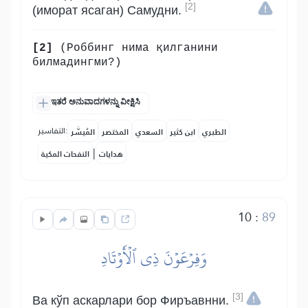
[2]
(иморат ясаган) Самудни.
[2]
(Роббинг нима қилганини
билмадингми?)
ಇತರೆ ಅನುವಾದಗಳನ್ನು ವೀಕ್ಷಿಸಿ
التفاسير:
الطبري
ابن كثير
السعدي
المختصر
المُيسَّر
|
هدايات
النفحات المكية
10
:
89
وَفِرۡعَوۡنَ ذِي ٱلۡأَوۡتَادِ
[3]
Ва кўп аскарлари бор Фиръавнни.