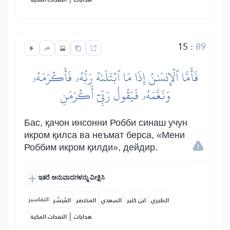
15
:
89
فَأَمَّا ٱلۡإِنسَٰنُ إِذَا مَا ٱبۡتَلَىٰهُ رَبُّهُۥ فَأَكۡرَمَهُۥ
وَنَعَّمَهُۥ فَيَقُولُ رَبِّيٓ أَكۡرَمَنِ
Бас, қачон инсонни Робби синаш учун
икром қилса ва неъмат берса, «Мени
Роббим икром қилди», дейдир.
ಇತರೆ ಅನುವಾದಗಳನ್ನು ವೀಕ್ಷಿಸಿ
التفاسير:
الطبري
ابن كثير
السعدي
المختصر
المُيسَّر
|
هدايات
النفحات المكية