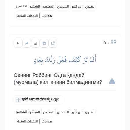
التفاسير:
الطبري
ابن كثير
السعدي
المختصر
المُيسَّر
|
هدايات
النفحات المكية
6
:
89
أَلَمۡ تَرَ كَيۡفَ فَعَلَ رَبُّكَ بِعَادٍ
Сенинг Роббинг Одга қандай
(муомала) қилганини билмадингми?
ಇತರೆ ಅನುವಾದಗಳನ್ನು ವೀಕ್ಷಿಸಿ
التفاسير:
الطبري
ابن كثير
السعدي
المختصر
المُيسَّر
|
هدايات
النفحات المكية