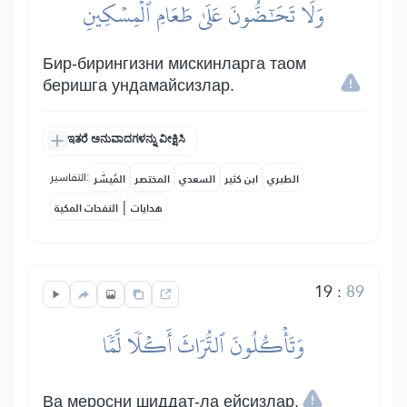
وَلَا تَحَٰٓضُّونَ عَلَىٰ طَعَامِ ٱلۡمِسۡكِينِ
Бир-бирингизни мискинларга таом
беришга ундамайсизлар.
ಇತರೆ ಅನುವಾದಗಳನ್ನು ವೀಕ್ಷಿಸಿ
التفاسير:
الطبري
ابن كثير
السعدي
المختصر
المُيسَّر
|
هدايات
النفحات المكية
19
:
89
وَتَأۡكُلُونَ ٱلتُّرَاثَ أَكۡلٗا لَّمّٗا
Ва меросни шиддат-ла ейсизлар.