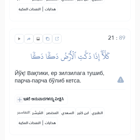
|
هدايات
النفحات المكية
21
:
89
كَلَّآۖ إِذَا دُكَّتِ ٱلۡأَرۡضُ دَكّٗا دَكّٗا
Йўқ! Вақтики, ер зилзилага тушиб,
парча-парча бўлиб кетса.
ಇತರೆ ಅನುವಾದಗಳನ್ನು ವೀಕ್ಷಿಸಿ
التفاسير:
الطبري
ابن كثير
السعدي
المختصر
المُيسَّر
|
هدايات
النفحات المكية