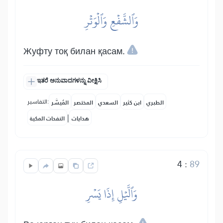
وَٱلشَّفۡعِ وَٱلۡوَتۡرِ
Жуфту тоқ билан қасам.
ಇತರೆ ಅನುವಾದಗಳನ್ನು ವೀಕ್ಷಿಸಿ
التفاسير:
الطبري
ابن كثير
السعدي
المختصر
المُيسَّر
|
هدايات
النفحات المكية
4
:
89
وَٱلَّيۡلِ إِذَا يَسۡرِ