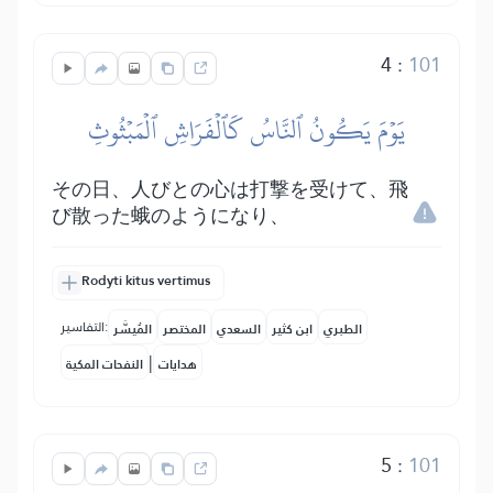
4
:
101
يَوۡمَ يَكُونُ ٱلنَّاسُ كَٱلۡفَرَاشِ ٱلۡمَبۡثُوثِ
その日、人びとの心は打撃を受けて、飛
び散った蛾のようになり、
Rodyti kitus vertimus
التفاسير:
الطبري
ابن كثير
السعدي
المختصر
المُيسَّر
|
هدايات
النفحات المكية
5
:
101