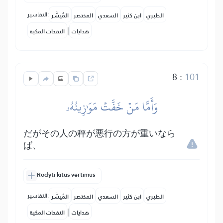
التفاسير:
الطبري
ابن كثير
السعدي
المختصر
المُيسَّر
|
هدايات
النفحات المكية
8
:
101
وَأَمَّا مَنۡ خَفَّتۡ مَوَٰزِينُهُۥ
だがその人の秤が悪行の方が重いなら
ば、
Rodyti kitus vertimus
التفاسير:
الطبري
ابن كثير
السعدي
المختصر
المُيسَّر
|
هدايات
النفحات المكية