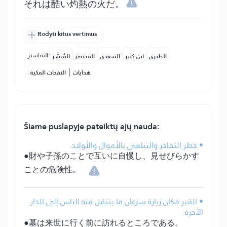
それは酷い灼熱の火だ。
Rodyti kitus vertimus
التفاسير:
الطبري
ابن كثير
السعدي
المختصر
المُيسَّر
|
هدايات
النفحات المكية
Šiame puslapyje pateiktų ajų nauda:
• خطر التفاخر والتباهي بالأموال والأولاد.
●財や子孫のことで互いに自慢し、見せびらかす
ことの危険性。
• القبر مكان زيارة سرعان ما ينتقل منه الناس إلى الدار
الآخرة.
●墓は来世に行く前に訪れるところである。