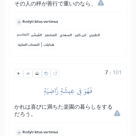
その人の秤が善行で重いのなら、
Rodyti kitus vertimus
التفاسير:
الطبري
ابن كثير
السعدي
المختصر
المُيسَّر
|
هدايات
النفحات المكية
7
:
101
فَهُوَ فِي عِيشَةٖ رَّاضِيَةٖ
かれは喜びに満ちた楽園の暮らしをする
だろう。
Rodyti kitus vertimus