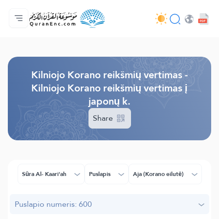
Pagrindinis
Vertimų turinys
Audio
Programuotojų paslaugos - API
Apie projektą
Susisiekite su mumis
Kalba
Browse Old Version
Kilniojo Korano reikšmių vertimas -
Kilniojo Korano reikšmių vertimas į
japonų k.
Share
Sūra Al- Kaariʻah
Puslapis
Aja (Korano eilutė)
Puslapio numeris: 600