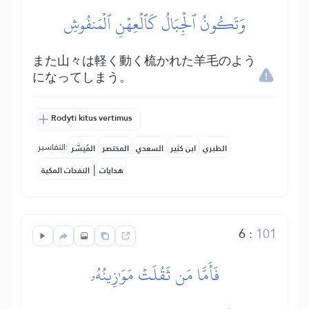
وَتَكُونُ ٱلۡجِبَالُ كَٱلۡعِهۡنِ ٱلۡمَنفُوشِ
また山々は軽く動く梳かれた羊毛のよう
になってしまう。
Rodyti kitus vertimus
التفاسير:
الطبري
ابن كثير
السعدي
المختصر
المُيسَّر
|
هدايات
النفحات المكية
6
:
101
فَأَمَّا مَن ثَقُلَتۡ مَوَٰزِينُهُۥ