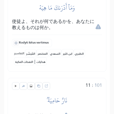
وَمَآ أَدۡرَىٰكَ مَا هِيَهۡ
使徒よ、それが何であるかを、あなたに
教えるものは何か。
Rodyti kitus vertimus
التفاسير:
الطبري
ابن كثير
السعدي
المختصر
المُيسَّر
|
هدايات
النفحات المكية
11
:
101
نَارٌ حَامِيَةُۢ