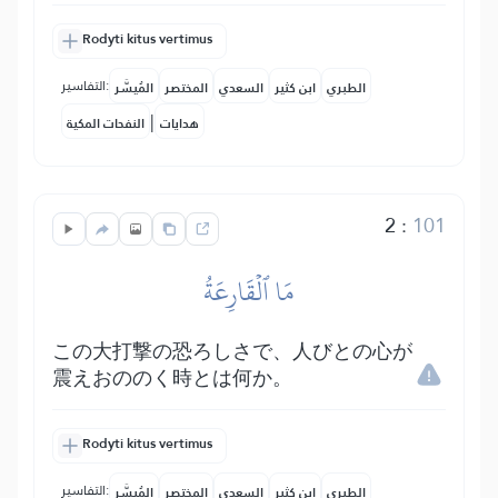
Rodyti kitus vertimus
التفاسير:
الطبري
ابن كثير
السعدي
المختصر
المُيسَّر
|
هدايات
النفحات المكية
2
:
101
مَا ٱلۡقَارِعَةُ
この大打撃の恐ろしさで、人びとの心が
震えおののく時とは何か。
Rodyti kitus vertimus
التفاسير:
الطبري
ابن كثير
السعدي
المختصر
المُيسَّر