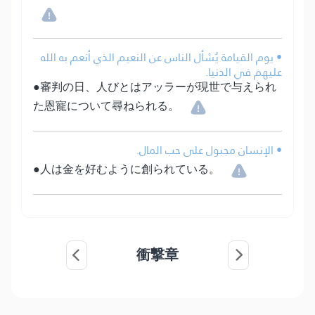
• يوم القيامة يُسْأل الناس عن النعيم الذي أنعم به الله
عليهم في الدنيا.
●審判の日、人びとはアッラーが現世で与えられ
た恩寵について尋ねられる。
• الإنسان مجبول على حب المال.
●人は金を好むように創られている。
衝撃章