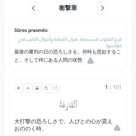
衝撃章
Sūros prasmės:
قرع القلوب لاستحضار هول القيامة وأحوال الناس في
موازينها.
最後の審判の日の恐ろしさを、何時も想起するこ
と、そして秤にある人間の状態
1
:
101
ٱلۡقَارِعَةُ
大打撃の恐ろしさで、人びとの心が震え
おののく時、