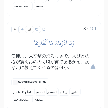
|
هدايات
النفحات المكية
3
:
101
وَمَآ أَدۡرَىٰكَ مَا ٱلۡقَارِعَةُ
使徒よ、大打撃の恐ろしさで、人びとの
心が震えおののく時が何であるかを、あ
なたに教えてくれるのは何か。
Rodyti kitus vertimus
التفاسير:
الطبري
ابن كثير
السعدي
المختصر
المُيسَّر
|
هدايات
النفحات المكية