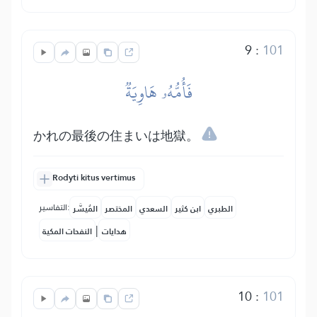
9
:
101
فَأُمُّهُۥ هَاوِيَةٞ
かれの最後の住まいは地獄。
Rodyti kitus vertimus
التفاسير:
الطبري
ابن كثير
السعدي
المختصر
المُيسَّر
|
هدايات
النفحات المكية
10
:
101