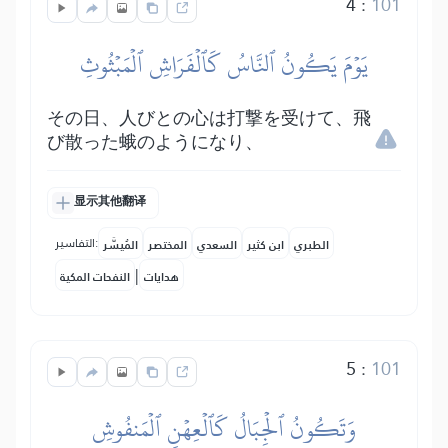
4
:
101
يَوۡمَ يَكُونُ ٱلنَّاسُ كَٱلۡفَرَاشِ ٱلۡمَبۡثُوثِ
その日、人びとの心は打撃を受けて、飛
び散った蛾のようになり、
显示其他翻译
التفاسير:
الطبري
ابن كثير
السعدي
المختصر
المُيسَّر
|
هدايات
النفحات المكية
5
:
101
وَتَكُونُ ٱلۡجِبَالُ كَٱلۡعِهۡنِ ٱلۡمَنفُوشِ