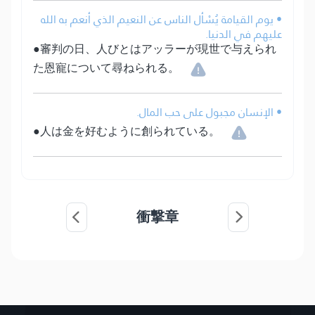
• يوم القيامة يُسْأل الناس عن النعيم الذي أنعم به الله
عليهم في الدنيا.
●審判の日、人びとはアッラーが現世で与えられ
た恩寵について尋ねられる。
• الإنسان مجبول على حب المال.
●人は金を好むように創られている。
衝撃章