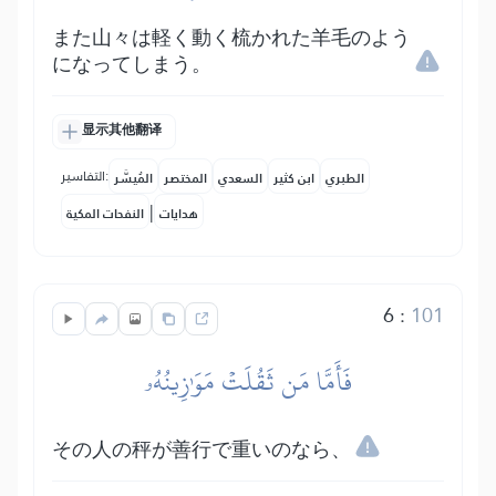
また山々は軽く動く梳かれた羊毛のよう
になってしまう。
显示其他翻译
التفاسير:
الطبري
ابن كثير
السعدي
المختصر
المُيسَّر
|
هدايات
النفحات المكية
6
:
101
فَأَمَّا مَن ثَقُلَتۡ مَوَٰزِينُهُۥ
その人の秤が善行で重いのなら、