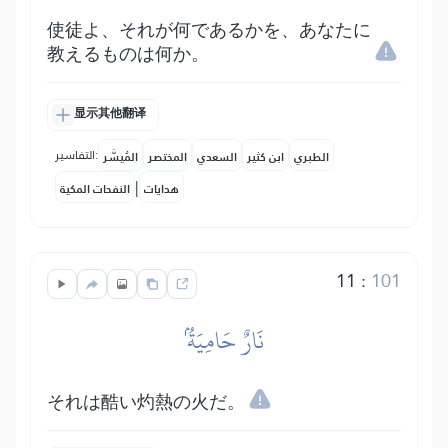
使徒よ、それが何であるかを、あなたに
教えるものは何か。
显示其他翻译
التفاسير:
الطبري
ابن كثير
السعدي
المختصر
المُيسَّر
|
هدايات
النفحات المكية
11
:
101
نَارٌ حَامِيَةُۢ
それは酷い灼熱の火だ。