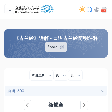
主页
译解目录
Audio
开发者服务 - API
关于此项目
联系我们
语言
Browse Old Version
《古兰经》译解 - 日语古兰经简明注释
Share
章 戛里尔
页
段
页码: 600
衝撃章