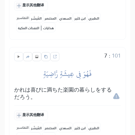
显示其他翻译
التفاسير:
الطبري
ابن كثير
السعدي
المختصر
المُيسَّر
|
هدايات
النفحات المكية
7
:
101
فَهُوَ فِي عِيشَةٖ رَّاضِيَةٖ
かれは喜びに満ちた楽園の暮らしをする
だろう。
显示其他翻译
التفاسير:
الطبري
ابن كثير
السعدي
المختصر
المُيسَّر