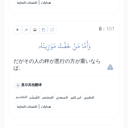
|
هدايات
النفحات المكية
8
:
101
وَأَمَّا مَنۡ خَفَّتۡ مَوَٰزِينُهُۥ
だがその人の秤が悪行の方が重いなら
ば、
显示其他翻译
التفاسير:
الطبري
ابن كثير
السعدي
المختصر
المُيسَّر
|
هدايات
النفحات المكية