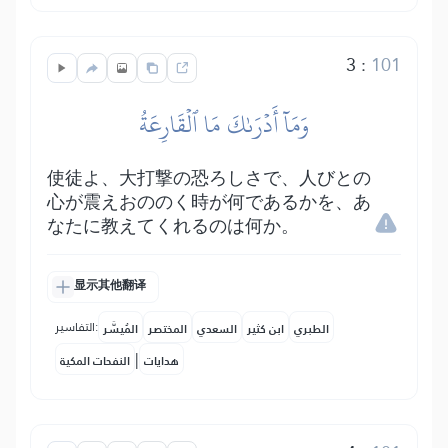
3
:
101
وَمَآ أَدۡرَىٰكَ مَا ٱلۡقَارِعَةُ
使徒よ、大打撃の恐ろしさで、人びとの
心が震えおののく時が何であるかを、あ
なたに教えてくれるのは何か。
显示其他翻译
التفاسير:
الطبري
ابن كثير
السعدي
المختصر
المُيسَّر
|
هدايات
النفحات المكية