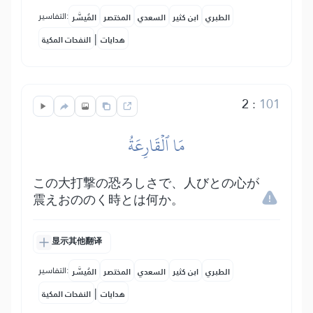
التفاسير:
الطبري
ابن كثير
السعدي
المختصر
المُيسَّر
|
هدايات
النفحات المكية
2
:
101
مَا ٱلۡقَارِعَةُ
この大打撃の恐ろしさで、人びとの心が
震えおののく時とは何か。
显示其他翻译
التفاسير:
الطبري
ابن كثير
السعدي
المختصر
المُيسَّر
|
هدايات
النفحات المكية