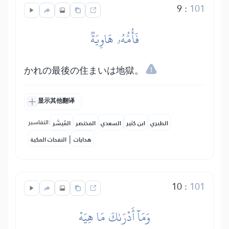
9
:
101
فَأُمُّهُۥ هَاوِيَةٞ
かれの最後の住まいは地獄。
显示其他翻译
التفاسير:
الطبري
ابن كثير
السعدي
المختصر
المُيسَّر
|
هدايات
النفحات المكية
10
:
101
وَمَآ أَدۡرَىٰكَ مَا هِيَهۡ