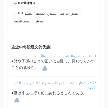
显示其他翻译
التفاسير:
الطبري
ابن كثير
السعدي
المختصر
المُيسَّر
|
هدايات
النفحات المكية
这业中每段经文的优越:
• خطر التفاخر والتباهي بالأموال والأولاد.
●財や子孫のことで互いに自慢し、見せびらかす
ことの危険性。
• القبر مكان زيارة سرعان ما ينتقل منه الناس إلى الدار
الآخرة.
●墓は来世に行く前に訪れるところである。