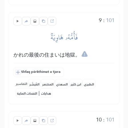
9
:
101
فَأُمُّهُۥ هَاوِيَةٞ
かれの最後の住まいは地獄。
Shfaq përkthimet e tjera
التفاسير:
الطبري
ابن كثير
السعدي
المختصر
المُيسَّر
|
هدايات
النفحات المكية
10
:
101