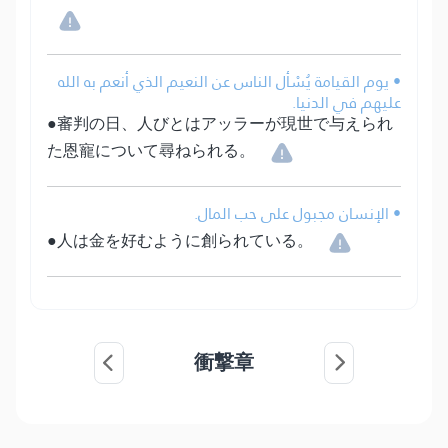
• يوم القيامة يُسْأل الناس عن النعيم الذي أنعم به الله
عليهم في الدنيا.
●審判の日、人びとはアッラーが現世で与えられ
た恩寵について尋ねられる。
• الإنسان مجبول على حب المال.
●人は金を好むように創られている。
衝撃章