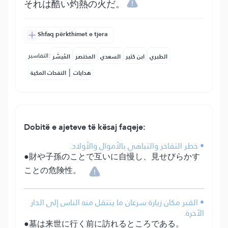
それは酷い灼熱の火だ。
Shfaq përkthimet e tjera
التفاسير:
الطبري
ابن كثير
السعدي
المختصر
المُيسَّر
|
هدايات
النفحات المكية
Dobitë e ajeteve të kësaj faqeje:
• خطر التفاخر والتباهي بالأموال والأولاد.
●財や子孫のことで互いに自慢し、見せびらかす
ことの危険性。
• القبر مكان زيارة سرعان ما ينتقل منه الناس إلى الدار
الآخرة.
●墓は来世に行く前に訪れるところである。