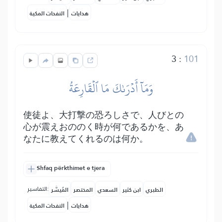
|
هدايات
النفحات المكية
3
:
101
وَمَآ أَدۡرَىٰكَ مَا ٱلۡقَارِعَةُ
使徒よ、大打撃の恐ろしさで、人びとの
心が震えおののく時が何であるかを、あ
なたに教えてくれるのは何か。
Shfaq përkthimet e tjera
التفاسير:
الطبري
ابن كثير
السعدي
المختصر
المُيسَّر
|
هدايات
النفحات المكية