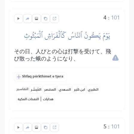
4
:
101
يَوۡمَ يَكُونُ ٱلنَّاسُ كَٱلۡفَرَاشِ ٱلۡمَبۡثُوثِ
その日、人びとの心は打撃を受けて、飛
び散った蛾のようになり、
Shfaq përkthimet e tjera
التفاسير:
الطبري
ابن كثير
السعدي
المختصر
المُيسَّر
|
هدايات
النفحات المكية
5
:
101