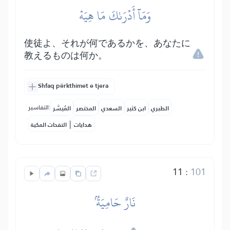
وَمَآ أَدۡرَىٰكَ مَا هِيَهۡ
使徒よ、それが何であるかを、あなたに
教えるものは何か。
Shfaq përkthimet e tjera
التفاسير:
الطبري
ابن كثير
السعدي
المختصر
المُيسَّر
|
هدايات
النفحات المكية
11
:
101
نَارٌ حَامِيَةُۢ