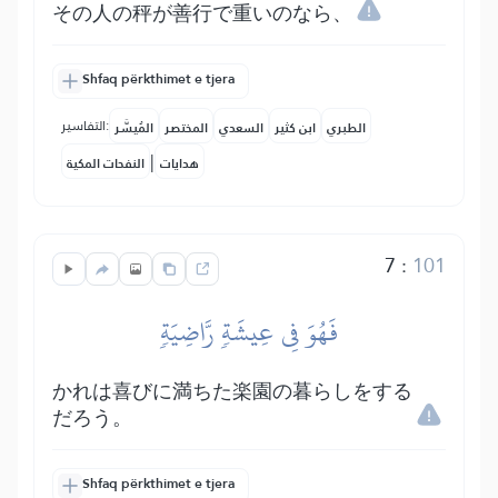
その人の秤が善行で重いのなら、
Shfaq përkthimet e tjera
التفاسير:
الطبري
ابن كثير
السعدي
المختصر
المُيسَّر
|
هدايات
النفحات المكية
7
:
101
فَهُوَ فِي عِيشَةٖ رَّاضِيَةٖ
かれは喜びに満ちた楽園の暮らしをする
だろう。
Shfaq përkthimet e tjera