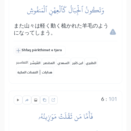
وَتَكُونُ ٱلۡجِبَالُ كَٱلۡعِهۡنِ ٱلۡمَنفُوشِ
また山々は軽く動く梳かれた羊毛のよう
になってしまう。
Shfaq përkthimet e tjera
التفاسير:
الطبري
ابن كثير
السعدي
المختصر
المُيسَّر
|
هدايات
النفحات المكية
6
:
101
فَأَمَّا مَن ثَقُلَتۡ مَوَٰزِينُهُۥ