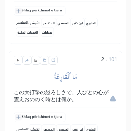
Shfaq përkthimet e tjera
التفاسير:
الطبري
ابن كثير
السعدي
المختصر
المُيسَّر
|
هدايات
النفحات المكية
2
:
101
مَا ٱلۡقَارِعَةُ
この大打撃の恐ろしさで、人びとの心が
震えおののく時とは何か。
Shfaq përkthimet e tjera
التفاسير:
الطبري
ابن كثير
السعدي
المختصر
المُيسَّر