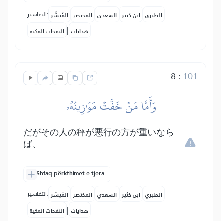
التفاسير:
الطبري
ابن كثير
السعدي
المختصر
المُيسَّر
|
هدايات
النفحات المكية
8
:
101
وَأَمَّا مَنۡ خَفَّتۡ مَوَٰزِينُهُۥ
だがその人の秤が悪行の方が重いなら
ば、
Shfaq përkthimet e tjera
التفاسير:
الطبري
ابن كثير
السعدي
المختصر
المُيسَّر
|
هدايات
النفحات المكية