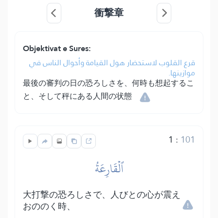
衝撃章
Objektivat e Sures:
قرع القلوب لاستحضار هول القيامة وأحوال الناس في
موازينها.
最後の審判の日の恐ろしさを、何時も想起するこ
と、そして秤にある人間の状態
1
:
101
ٱلۡقَارِعَةُ
大打撃の恐ろしさで、人びとの心が震え
おののく時、