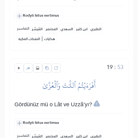
Rodyti kitus vertimus
التفاسير:
الطبري
ابن كثير
السعدي
المختصر
المُيسَّر
|
هدايات
النفحات المكية
19
:
53
أَفَرَءَيۡتُمُ ٱللَّٰتَ وَٱلۡعُزَّىٰ
Gördünüz mü o Lât ve Uzzâ’yı?
Rodyti kitus vertimus
التفاسير:
الطبري
ابن كثير
السعدي
المختصر
المُيسَّر