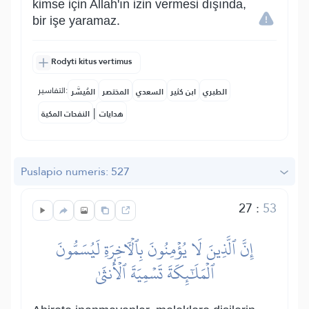
kimse için Allah'ın izin vermesi dışında,
bir işe yaramaz.
Rodyti kitus vertimus
التفاسير:
الطبري
ابن كثير
السعدي
المختصر
المُيسَّر
|
هدايات
النفحات المكية
Puslapio numeris: 527
27
:
53
إِنَّ ٱلَّذِينَ لَا يُؤۡمِنُونَ بِٱلۡأٓخِرَةِ لَيُسَمُّونَ
ٱلۡمَلَٰٓئِكَةَ تَسۡمِيَةَ ٱلۡأُنثَىٰ