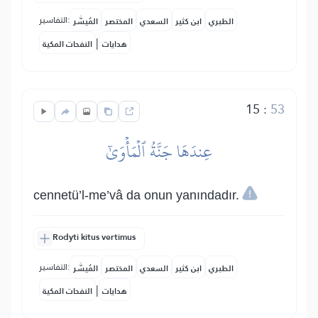
التفاسير:
الطبري
ابن كثير
السعدي
المختصر
المُيسَّر
|
هدايات
النفحات المكية
15
:
53
عِندَهَا جَنَّةُ ٱلۡمَأۡوَىٰٓ
cennetü’l-me’vâ da onun yanındadır.
Rodyti kitus vertimus
التفاسير:
الطبري
ابن كثير
السعدي
المختصر
المُيسَّر
|
هدايات
النفحات المكية