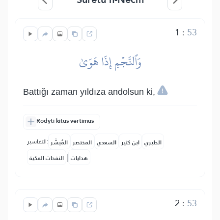
1
:
53
وَٱلنَّجۡمِ إِذَا هَوَىٰ
Battığı zaman yıldıza andolsun ki,
Rodyti kitus vertimus
التفاسير:
الطبري
ابن كثير
السعدي
المختصر
المُيسَّر
|
هدايات
النفحات المكية
2
:
53