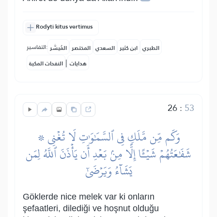
Rodyti kitus vertimus
التفاسير:
الطبري
ابن كثير
السعدي
المختصر
المُيسَّر
|
هدايات
النفحات المكية
26
:
53
۞ وَكَم مِّن مَّلَكٖ فِي ٱلسَّمَٰوَٰتِ لَا تُغۡنِي
شَفَٰعَتُهُمۡ شَيۡـًٔا إِلَّا مِنۢ بَعۡدِ أَن يَأۡذَنَ ٱللَّهُ لِمَن
يَشَآءُ وَيَرۡضَىٰٓ
Göklerde nice melek var ki onların
şefaatleri, dilediği ve hoşnut olduğu