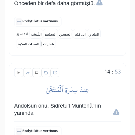
Önceden bir defa daha görmüştü.
Rodyti kitus vertimus
التفاسير:
الطبري
ابن كثير
السعدي
المختصر
المُيسَّر
|
هدايات
النفحات المكية
14
:
53
عِندَ سِدۡرَةِ ٱلۡمُنتَهَىٰ
Andolsun onu, Sidretü’l Müntehâ'nın
yanında
Rodyti kitus vertimus