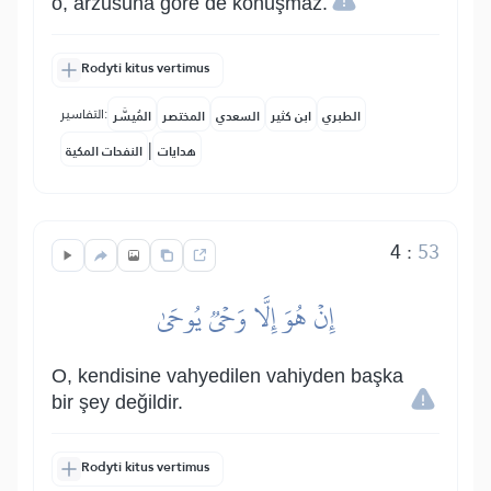
o, arzusuna göre de konuşmaz.
Rodyti kitus vertimus
التفاسير:
الطبري
ابن كثير
السعدي
المختصر
المُيسَّر
|
هدايات
النفحات المكية
4
:
53
إِنۡ هُوَ إِلَّا وَحۡيٞ يُوحَىٰ
O, kendisine vahyedilen vahiyden başka
bir şey değildir.
Rodyti kitus vertimus