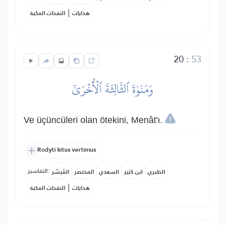
|
هدايات
النفحات المكية
20
:
53
وَمَنَوٰةَ ٱلثَّالِثَةَ ٱلۡأُخۡرَىٰٓ
Ve üçüncüleri olan ötekini, Menât'ı.
Rodyti kitus vertimus
التفاسير:
الطبري
ابن كثير
السعدي
المختصر
المُيسَّر
|
هدايات
النفحات المكية