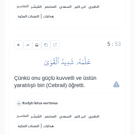
التفاسير:
الطبري
ابن كثير
السعدي
المختصر
المُيسَّر
|
هدايات
النفحات المكية
5
:
53
عَلَّمَهُۥ شَدِيدُ ٱلۡقُوَىٰ
Çünkü onu güçlü kuvvetli ve üstün
yaratılışlı biri (Cebrail) öğretti.
Rodyti kitus vertimus
التفاسير:
الطبري
ابن كثير
السعدي
المختصر
المُيسَّر
|
هدايات
النفحات المكية