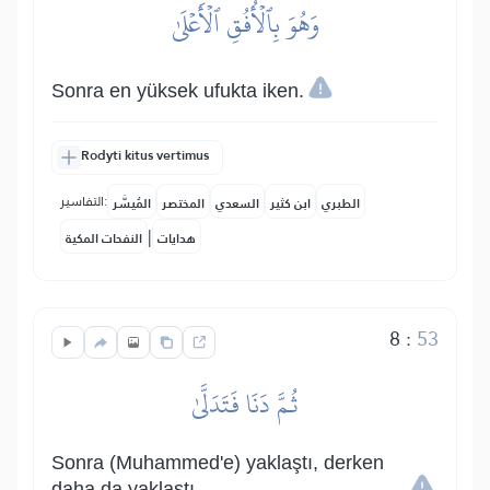
وَهُوَ بِٱلۡأُفُقِ ٱلۡأَعۡلَىٰ
Sonra en yüksek ufukta iken.
Rodyti kitus vertimus
التفاسير:
الطبري
ابن كثير
السعدي
المختصر
المُيسَّر
|
هدايات
النفحات المكية
8
:
53
ثُمَّ دَنَا فَتَدَلَّىٰ
Sonra (Muhammed'e) yaklaştı, derken
daha da yaklaştı.