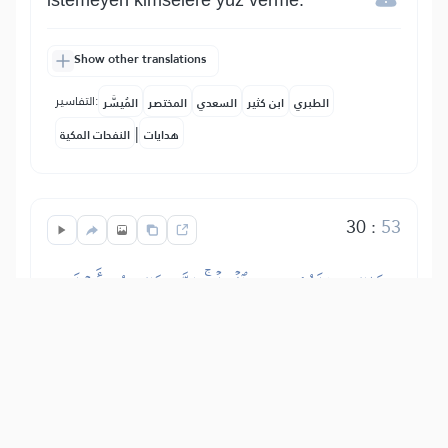
istemeyen kimselere yüz verme.
Show other translations
التفاسير:
الطبري
ابن كثير
السعدي
المختصر
المُيسَّر
|
هدايات
النفحات المكية
30
:
53
ذَٰلِكَ مَبۡلَغُهُم مِّنَ ٱلۡعِلۡمِۚ إِنَّ رَبَّكَ هُوَ أَعۡلَمُ
بِمَن ضَلَّ عَن سَبِيلِهِۦ وَهُوَ أَعۡلَمُ بِمَنِ ٱهۡتَدَىٰ
İşte onların erişebilecekleri bilgi budur.
Şüphesiz ki senin Rabbin, evet O,
yolundan sapan daha iyi bilir. O,
hidayette olanı da çok iyi bilir.