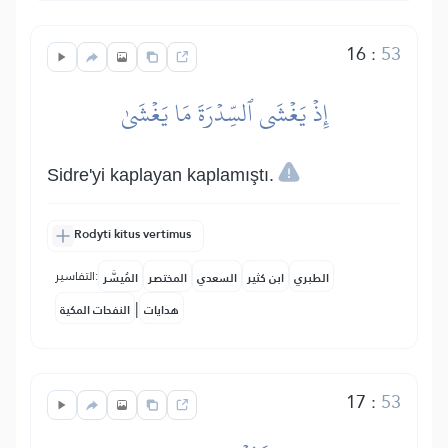
16
:
53
إِذۡ يَغۡشَى ٱلسِّدۡرَةَ مَا يَغۡشَىٰ
Sidre'yi kaplayan kaplamıştı.
Rodyti kitus vertimus
التفاسير:
الطبري
ابن كثير
السعدي
المختصر
المُيسَّر
|
هدايات
النفحات المكية
17
:
53