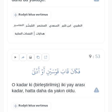
Rodyti kitus vertimus
التفاسير:
الطبري
ابن كثير
السعدي
المختصر
المُيسَّر
|
هدايات
النفحات المكية
9
:
53
فَكَانَ قَابَ قَوۡسَيۡنِ أَوۡ أَدۡنَىٰ
O kadar ki (birleştirilmiş) iki yay arası
kadar, hatta daha da yakın oldu.
Rodyti kitus vertimus