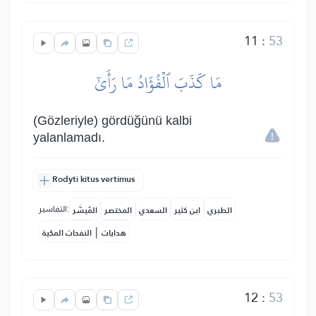
11
:
53
مَا كَذَبَ ٱلۡفُؤَادُ مَا رَأَىٰٓ
(Gözleriyle) gördüğünü kalbi
yalanlamadı.
Rodyti kitus vertimus
التفاسير:
الطبري
ابن كثير
السعدي
المختصر
المُيسَّر
|
هدايات
النفحات المكية
12
:
53