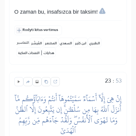
O zaman bu, insafsızca bir taksim!
Rodyti kitus vertimus
التفاسير:
الطبري
ابن كثير
السعدي
المختصر
المُيسَّر
|
هدايات
النفحات المكية
23
:
53
إِنۡ هِيَ إِلَّآ أَسۡمَآءٞ سَمَّيۡتُمُوهَآ أَنتُمۡ وَءَابَآؤُكُم مَّآ
أَنزَلَ ٱللَّهُ بِهَا مِن سُلۡطَٰنٍۚ إِن يَتَّبِعُونَ إِلَّا ٱلظَّنَّ
وَمَا تَهۡوَى ٱلۡأَنفُسُۖ وَلَقَدۡ جَآءَهُم مِّن رَّبِّهِمُ
ٱلۡهُدَىٰٓ