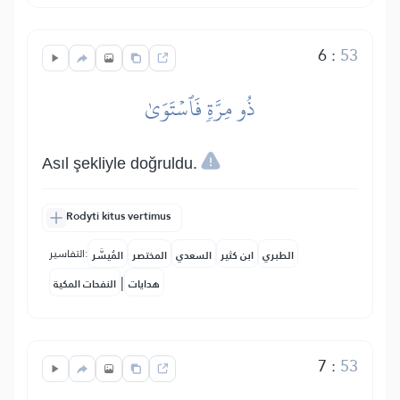
6
:
53
ذُو مِرَّةٖ فَٱسۡتَوَىٰ
Asıl şekliyle doğruldu.
Rodyti kitus vertimus
التفاسير:
الطبري
ابن كثير
السعدي
المختصر
المُيسَّر
|
هدايات
النفحات المكية
7
:
53