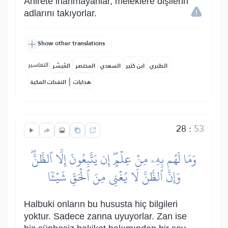
Ahirete inanmayanlar, meleklere dişilerin
adlarını takıyorlar.
Show other translations
التفاسير:
الطبري
ابن كثير
السعدي
المختصر
المُيسَّر
|
هدايات
النفحات المكية
28
:
53
وَمَا لَهُم بِهِۦ مِنۡ عِلۡمٍۖ إِن يَتَّبِعُونَ إِلَّا ٱلظَّنَّۖ
وَإِنَّ ٱلظَّنَّ لَا يُغۡنِي مِنَ ٱلۡحَقِّ شَيۡـٔٗا
Halbuki onların bu hususta hiç bilgileri
yoktur. Sadece zanna uyuyorlar. Zan ise