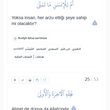
أَمۡ لِلۡإِنسَٰنِ مَا تَمَنَّىٰ
Yoksa insan, her arzu ettiği şeye sahip
mi olacaktır?
Rodyti kitus vertimus
التفاسير:
الطبري
ابن كثير
السعدي
المختصر
المُيسَّر
|
هدايات
النفحات المكية
25
:
53
فَلِلَّهِ ٱلۡأٓخِرَةُ وَٱلۡأُولَىٰ
Ahiret de dünya da Allah'ındır.