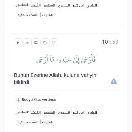
التفاسير:
الطبري
ابن كثير
السعدي
المختصر
المُيسَّر
|
هدايات
النفحات المكية
10
:
53
فَأَوۡحَىٰٓ إِلَىٰ عَبۡدِهِۦ مَآ أَوۡحَىٰ
Bunun üzerine Allah, kuluna vahyini
bildirdi.
Rodyti kitus vertimus
التفاسير:
الطبري
ابن كثير
السعدي
المختصر
المُيسَّر
|
هدايات
النفحات المكية