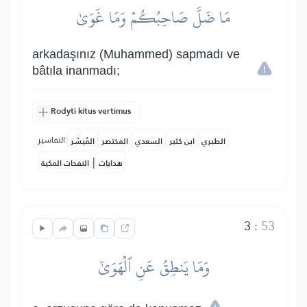
مَا ضَلَّ صَاحِبُكُمۡ وَمَا غَوَىٰ
arkadaşınız (Muhammed) sapmadı ve
bâtıla inanmadı;
Rodyti kitus vertimus
التفاسير:
الطبري
ابن كثير
السعدي
المختصر
المُيسَّر
|
هدايات
النفحات المكية
3
:
53
وَمَا يَنطِقُ عَنِ ٱلۡهَوَىٰٓ