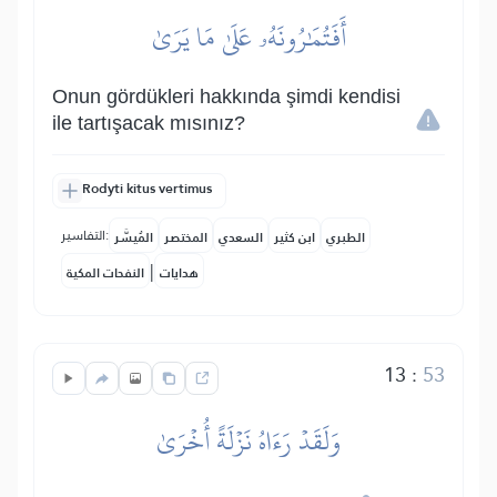
أَفَتُمَٰرُونَهُۥ عَلَىٰ مَا يَرَىٰ
Onun gördükleri hakkında şimdi kendisi
ile tartışacak mısınız?
Rodyti kitus vertimus
التفاسير:
الطبري
ابن كثير
السعدي
المختصر
المُيسَّر
|
هدايات
النفحات المكية
13
:
53
وَلَقَدۡ رَءَاهُ نَزۡلَةً أُخۡرَىٰ