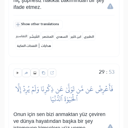
hiç şüphesiz hakikat bakımından bir şey
ifade etmez.
Show other translations
التفاسير:
الطبري
ابن كثير
السعدي
المختصر
المُيسَّر
|
هدايات
النفحات المكية
29
:
53
فَأَعۡرِضۡ عَن مَّن تَوَلَّىٰ عَن ذِكۡرِنَا وَلَمۡ يُرِدۡ إِلَّا
ٱلۡحَيَوٰةَ ٱلدُّنۡيَا
Onun için sen bizi anmaktan yüz çeviren
ve dünya hayatından başka bir şey