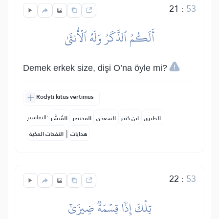
21
:
53
أَلَكُمُ ٱلذَّكَرُ وَلَهُ ٱلۡأُنثَىٰ
Demek erkek size, dişi O’na öyle mi?
Rodyti kitus vertimus
التفاسير:
الطبري
ابن كثير
السعدي
المختصر
المُيسَّر
|
هدايات
النفحات المكية
22
:
53
تِلۡكَ إِذٗا قِسۡمَةٞ ضِيزَىٰٓ