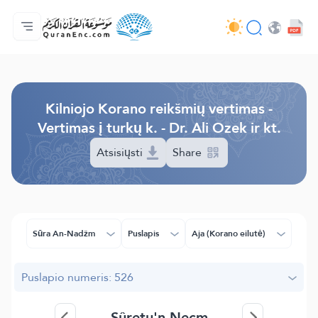
Pagrindinis
Vertimų turinys
Audio
Programuotojų paslaugos - API
Apie projektą
Susisiekite su mumis
Kalba
Browse Old Version
Kilniojo Korano reikšmių vertimas -
Vertimas į turkų k. - Dr. Ali Ozek ir kt.
Atsisiųsti
Share
Sūra An-Nadžm
Puslapis
Aja (Korano eilutė)
Puslapio numeris: 526
Sûretu'n-Necm