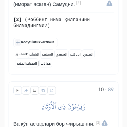
[2]
(иморат ясаган) Самудни.
[2]
(Роббинг нима қилганини
билмадингми?)
Rodyti kitus vertimus
التفاسير:
الطبري
ابن كثير
السعدي
المختصر
المُيسَّر
|
هدايات
النفحات المكية
10
:
89
وَفِرۡعَوۡنَ ذِي ٱلۡأَوۡتَادِ
[3]
Ва кўп аскарлари бор Фиръавнни.