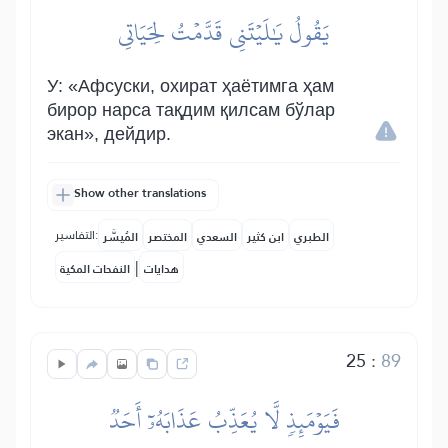
يَقُولُ يَٰلَيۡتَنِي قَدَّمۡتُ لِحَيَاتِي
У: «Афсуски, охират ҳаётимга ҳам
бирор нарса тақдим қилсам бўлар
экан», дейдир.
Show other translations
التفاسير:
الطبري
ابن كثير
السعدي
المختصر
المُيسَّر
|
هدايات
النفحات المكية
25
:
89
فَيَوۡمَئِذٖ لَّا يُعَذِّبُ عَذَابَهُۥٓ أَحَدٞ