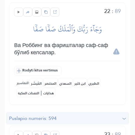
22
:
89
وَجَآءَ رَبُّكَ وَٱلۡمَلَكُ صَفّٗا صَفّٗا
Ва Роббинг ва фаришталар саф-саф
бўлиб келсалар.
Rodyti kitus vertimus
التفاسير:
الطبري
ابن كثير
السعدي
المختصر
المُيسَّر
|
هدايات
النفحات المكية
Puslapio numeris: 594
23
:
89