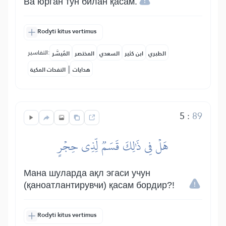
Ва юрган тун билан қасам.
Rodyti kitus vertimus
التفاسير:
الطبري
ابن كثير
السعدي
المختصر
المُيسَّر
|
هدايات
النفحات المكية
5
:
89
هَلۡ فِي ذَٰلِكَ قَسَمٞ لِّذِي حِجۡرٍ
Мана шуларда ақл эгаси учун
(қаноатлантирувчи) қасам бордир?!
Rodyti kitus vertimus