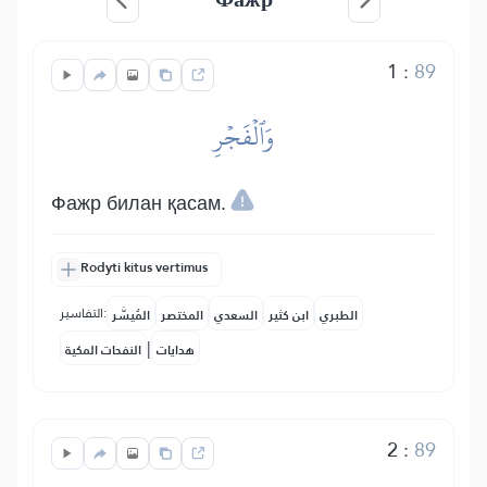
1
:
89
وَٱلۡفَجۡرِ
Фажр билан қасам.
Rodyti kitus vertimus
التفاسير:
الطبري
ابن كثير
السعدي
المختصر
المُيسَّر
|
هدايات
النفحات المكية
2
:
89