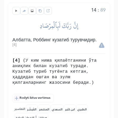
14
:
89
إِنَّ رَبَّكَ لَبِٱلۡمِرۡصَادِ
Албатта, Роббинг кузатиб турувчидир.
[4]
[4]
(У ким нима қилаётганини ўта
аниқлик билан кузатиб туради.
Кузатиб туриб туғёнга кетган,
ҳаддидан ошган ва зулм
қилганларнинг жазосини беради.)
Rodyti kitus vertimus
التفاسير:
الطبري
ابن كثير
السعدي
المختصر
المُيسَّر
|
هدايات
النفحات المكية