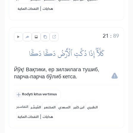
|
هدايات
النفحات المكية
21
:
89
كَلَّآۖ إِذَا دُكَّتِ ٱلۡأَرۡضُ دَكّٗا دَكّٗا
Йўқ! Вақтики, ер зилзилага тушиб,
парча-парча бўлиб кетса.
Rodyti kitus vertimus
التفاسير:
الطبري
ابن كثير
السعدي
المختصر
المُيسَّر
|
هدايات
النفحات المكية