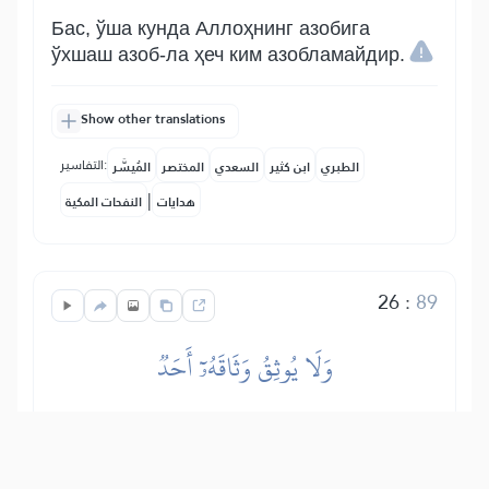
Бас, ўша кунда Аллоҳнинг азобига
ўхшаш азоб-ла ҳеч ким азобламайдир.
Show other translations
التفاسير:
الطبري
ابن كثير
السعدي
المختصر
المُيسَّر
|
هدايات
النفحات المكية
26
:
89
وَلَا يُوثِقُ وَثَاقَهُۥٓ أَحَدٞ
Ва Унинг боғлашига ўхшаш ҳеч ким
боғламайдир.