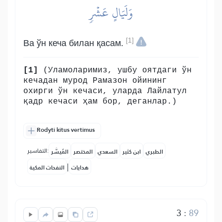
وَلَيَالٍ عَشۡرٖ
[1]
Ва ўн кеча билан қасам.
[1]
(Уламоларимиз, ушбу оятдаги ўн
кечадан мурод Рамазон ойининг
охирги ўн кечаси, уларда Лайлатул
қадр кечаси ҳам бор, деганлар.)
Rodyti kitus vertimus
التفاسير:
الطبري
ابن كثير
السعدي
المختصر
المُيسَّر
|
هدايات
النفحات المكية
3
:
89