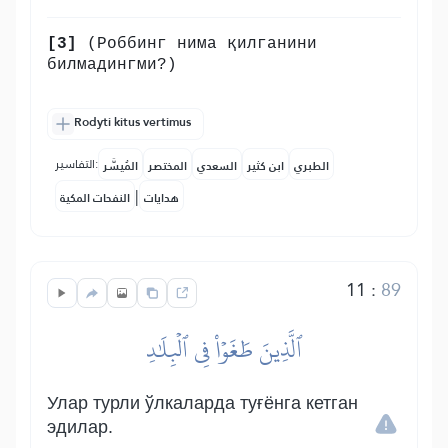
[3]
(Роббинг нима қилганини
билмадингми?)
Rodyti kitus vertimus
التفاسير:
الطبري
ابن كثير
السعدي
المختصر
المُيسَّر
|
هدايات
النفحات المكية
11
:
89
ٱلَّذِينَ طَغَوۡاْ فِي ٱلۡبِلَٰدِ
Улар турли ўлкаларда туғёнга кетган
эдилар.