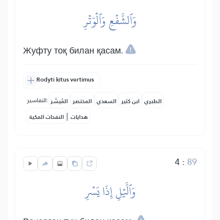
وَٱلشَّفۡعِ وَٱلۡوَتۡرِ
Жуфту тоқ билан қасам.
Rodyti kitus vertimus
التفاسير:
الطبري
ابن كثير
السعدي
المختصر
المُيسَّر
|
هدايات
النفحات المكية
4
:
89
وَٱلَّيۡلِ إِذَا يَسۡرِ