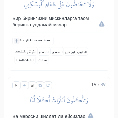
وَلَا تَحَٰٓضُّونَ عَلَىٰ طَعَامِ ٱلۡمِسۡكِينِ
Бир-бирингизни мискинларга таом
беришга ундамайсизлар.
Rodyti kitus vertimus
التفاسير:
الطبري
ابن كثير
السعدي
المختصر
المُيسَّر
|
هدايات
النفحات المكية
19
:
89
وَتَأۡكُلُونَ ٱلتُّرَاثَ أَكۡلٗا لَّمّٗا
Ва меросни шиддат-ла ейсизлар.