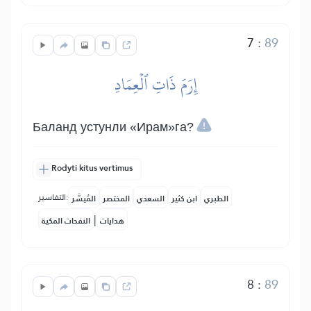
7
:
89
إِرَمَ ذَاتِ ٱلۡعِمَادِ
Баланд устунли «Ирам»га?
Rodyti kitus vertimus
التفاسير:
الطبري
ابن كثير
السعدي
المختصر
المُيسَّر
|
هدايات
النفحات المكية
8
:
89