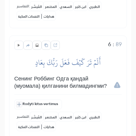
التفاسير:
الطبري
ابن كثير
السعدي
المختصر
المُيسَّر
|
هدايات
النفحات المكية
6
:
89
أَلَمۡ تَرَ كَيۡفَ فَعَلَ رَبُّكَ بِعَادٍ
Сенинг Роббинг Одга қандай
(муомала) қилганини билмадингми?
Rodyti kitus vertimus
التفاسير:
الطبري
ابن كثير
السعدي
المختصر
المُيسَّر
|
هدايات
النفحات المكية