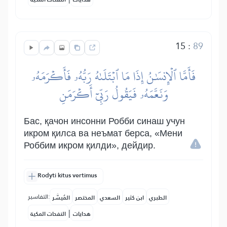
15
:
89
فَأَمَّا ٱلۡإِنسَٰنُ إِذَا مَا ٱبۡتَلَىٰهُ رَبُّهُۥ فَأَكۡرَمَهُۥ
وَنَعَّمَهُۥ فَيَقُولُ رَبِّيٓ أَكۡرَمَنِ
Бас, қачон инсонни Робби синаш учун
икром қилса ва неъмат берса, «Мени
Роббим икром қилди», дейдир.
Rodyti kitus vertimus
التفاسير:
الطبري
ابن كثير
السعدي
المختصر
المُيسَّر
|
هدايات
النفحات المكية