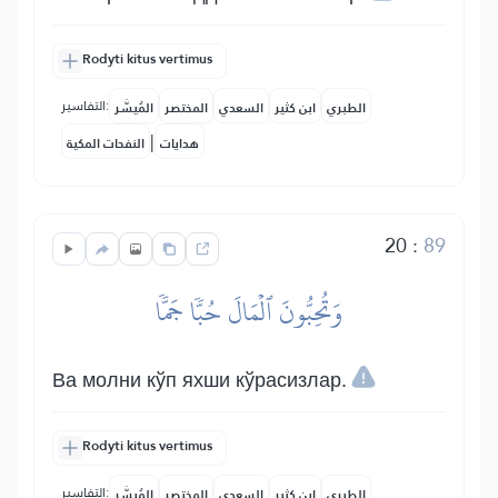
Rodyti kitus vertimus
التفاسير:
الطبري
ابن كثير
السعدي
المختصر
المُيسَّر
|
هدايات
النفحات المكية
20
:
89
وَتُحِبُّونَ ٱلۡمَالَ حُبّٗا جَمّٗا
Ва молни кўп яхши кўрасизлар.
Rodyti kitus vertimus
التفاسير:
الطبري
ابن كثير
السعدي
المختصر
المُيسَّر