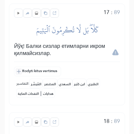
17
:
89
كَلَّاۖ بَل لَّا تُكۡرِمُونَ ٱلۡيَتِيمَ
Йўқ! Балки сизлар етимларни икром
қилмайсизлар.
Rodyti kitus vertimus
التفاسير:
الطبري
ابن كثير
السعدي
المختصر
المُيسَّر
|
هدايات
النفحات المكية
18
:
89