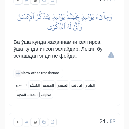
وَجِاْيٓءَ يَوۡمَئِذِۭ بِجَهَنَّمَۚ يَوۡمَئِذٖ يَتَذَكَّرُ ٱلۡإِنسَٰنُ
وَأَنَّىٰ لَهُ ٱلذِّكۡرَىٰ
Ва ўша кунда жаҳаннамни келтирса,
ўша кунда инсон эслайдир. Лекин бу
эслашдан энди не фойда.
Show other translations
التفاسير:
الطبري
ابن كثير
السعدي
المختصر
المُيسَّر
|
هدايات
النفحات المكية
24
:
89