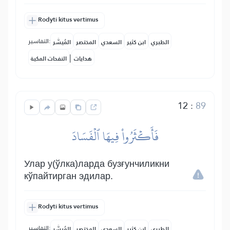
Rodyti kitus vertimus
التفاسير:
الطبري
ابن كثير
السعدي
المختصر
المُيسَّر
|
هدايات
النفحات المكية
12
:
89
فَأَكۡثَرُواْ فِيهَا ٱلۡفَسَادَ
Улар у(ўлка)ларда бузғунчиликни
кўпайтирган эдилар.
Rodyti kitus vertimus
التفاسير:
الطبري
ابن كثير
السعدي
المختصر
المُيسَّر