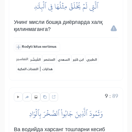
ٱلَّتِي لَمۡ يُخۡلَقۡ مِثۡلُهَا فِي ٱلۡبِلَٰدِ
Унинг мисли бошқа диёрларда халқ
қилинмаганга?
Rodyti kitus vertimus
التفاسير:
الطبري
ابن كثير
السعدي
المختصر
المُيسَّر
|
هدايات
النفحات المكية
9
:
89
وَثَمُودَ ٱلَّذِينَ جَابُواْ ٱلصَّخۡرَ بِٱلۡوَادِ
Ва водийда харсанг тошларни кесиб