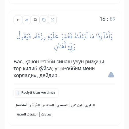
16
:
89
وَأَمَّآ إِذَا مَا ٱبۡتَلَىٰهُ فَقَدَرَ عَلَيۡهِ رِزۡقَهُۥ فَيَقُولُ
رَبِّيٓ أَهَٰنَنِ
Бас, қачон Робби синаш учун ризқини
тор қилиб қўйса, у: «Роббим мени
хорлади», дейдир.
Rodyti kitus vertimus
التفاسير:
الطبري
ابن كثير
السعدي
المختصر
المُيسَّر
|
هدايات
النفحات المكية