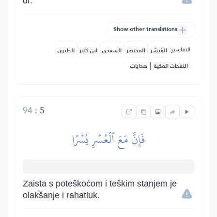
dr.
Show other translations
التفاسير:
المُيسَّر
المختصر
السعدي
ابن كثير
الطبري
|
النفحات المكية
هدايات
94
:
5
فَإِنَّ مَعَ ٱلۡعُسۡرِ يُسۡرًا
Zaista s poteškoćom i teškim stanjem je
olakšanje i rahatluk.