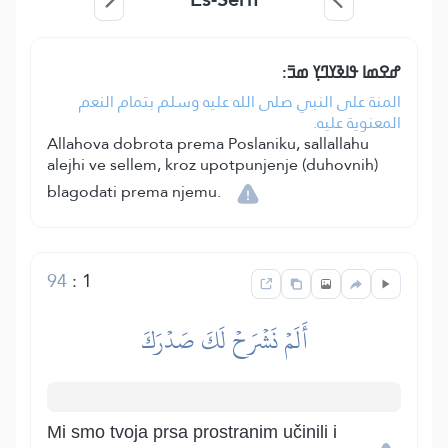
ߝߐߘߊ ߟߊߢߌߣߌ߲ ߘߏ߫:
المنة على النبي صلى الله عليه وسلم بتمام النعم
المعنوية عليه.
Allahova dobrota prema Poslaniku, sallallahu
alejhi ve sellem, kroz upotpunjenje (duhovnih)
blagodati prema njemu.
94
:
1
أَلَمۡ نَشۡرَحۡ لَكَ صَدۡرَكَ
Mi smo tvoja prsa prostranim učinili i