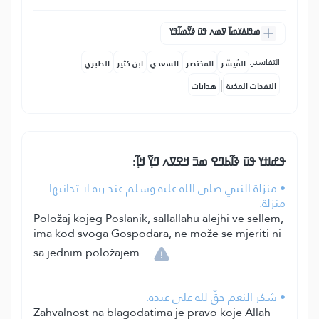
ߘߟߊߡߌߘߊ߫ ߜߘߍ ߟߎ߫ ߦߌ߬ߘߊ߬ߟߌ
التفاسير:
المُيسَّر
المختصر
السعدي
ابن كثير
الطبري
|
النفحات المكية
هدايات
ߟߝߊߙߌ ߟߎ߫ ߢߊ߬ߕߣߐ ߘߏ߫ ߞߐߜߍ ߣߌ߲߬ ߞߊ߲߬:
• منزلة النبي صلى الله عليه وسلم عند ربه لا تدانيها
منزلة.
Položaj kojeg Poslanik, sallallahu alejhi ve sellem,
ima kod svoga Gospodara, ne može se mjeriti ni
sa jednim položajem.
• شكر النعم حقّ لله على عبده.
Zahvalnost na blagodatima je pravo koje Allah