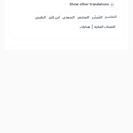
Show other translations
التفاسير:
المُيسَّر
المختصر
السعدي
ابن كثير
الطبري
|
النفحات المكية
هدايات
94
:
6
إِنَّ مَعَ ٱلۡعُسۡرِ يُسۡرٗا
Zaista s poteškoćom i teškim stanjem je
olakšanje i rahatluk. Ako to znaš, neka
te onda ne brinu uznemiravanja tvoga
naroda i neka te to ne odvraća od
pozivanja Allahu.