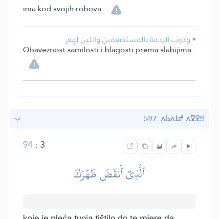
ima kod svojih robova.
• وجوب الرحمة بالمستضعفين واللين لهم.
Obaveznost samilosti i blagosti prema slabijima.
ߞߐߜߍ ߝߙߍߕߍ: 597
94
:
3
ٱلَّذِيٓ أَنقَضَ ظَهۡرَكَ
koje je pleća tvoja tištilo do te mjere da