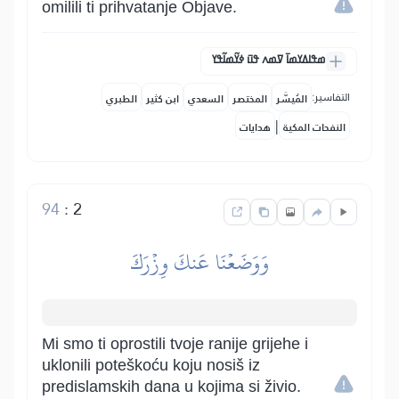
omilili ti prihvatanje Objave.
ߘߟߊߡߌߘߊ߫ ߜߘߍ ߟߎ߫ ߦߌ߬ߘߊ߬ߟߌ
التفاسير:
المُيسَّر
المختصر
السعدي
ابن كثير
الطبري
|
النفحات المكية
هدايات
94
:
2
وَوَضَعۡنَا عَنكَ وِزۡرَكَ
Mi smo ti oprostili tvoje ranije grijehe i
uklonili poteškoću koju nosiš iz
predislamskih dana u kojima si živio.