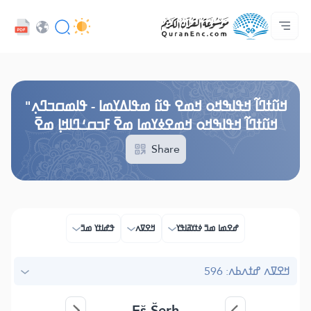
ߟߊߥߙߎߞߌߓߊ߮ ߟߎ߬ ߗߋߢߊ߬ߟߌ - API
ߘߟߊߡߌߘߊ ߟߎ߫ ߦߌ߬ߘߊ߬ߥߟߊ
ߖߊ߬ߕߋ߬ߘߐ߬ߛߌ߮ ߞߊ߲߬ߞߎߡߊ
ߊ߲ ߟߊߛߐ߬ߘߐ߲߫ ߦߊ߲߬ ߝߍ߬
ߓߏ߬ߟߏ߲߬ߘߊ
Audio
ߞߊ߲
Browse Old Version
ߞߎ߬ߙߣߊ߬ ߞߟߊߒߞߋ ߞߘߐ ߟߎ߬ ߘߟߊߡߌߘߊ - ߟߊߘߛߏߣߍ߲"
ߞߎ߬ߙߣߊ߬ ߞߟߊߒߞߋ ߞߘߐߦߌߘߊ ߘߐ߫ ߓߏߛߑߣߊߞߊ߲ ߘߐ߫
Share
ߝߐߘߊ ߘߏ߫ ߦߙߌߥߊߟߌ
ߞߐߜߍ
ߟߝߊߙߌ ߘߏ߫
ߞߐߜߍ ߝߙߍߕߍ: 596
Eš-Šerh