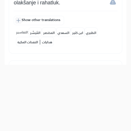
olakšanje i rahatluk.
Show other translations
التفاسير:
الطبري
ابن كثير
السعدي
المختصر
المُيسَّر
|
هدايات
النفحات المكية
6
:
94
إِنَّ مَعَ ٱلۡعُسۡرِ يُسۡرٗا
Zaista s poteškoćom i teškim stanjem je
olakšanje i rahatluk. Ako to znaš, neka
te onda ne brinu uznemiravanja tvoga