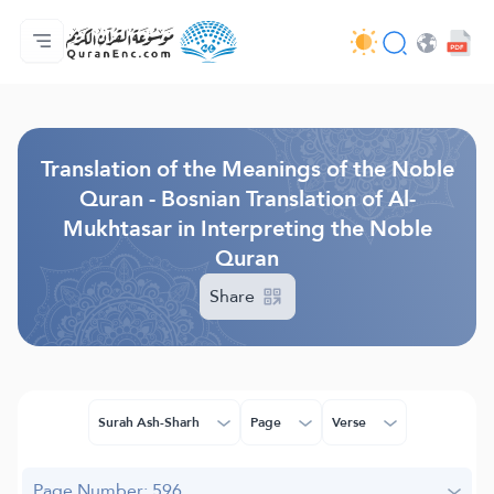
Home
Index of Translations
Audio
Developers' Services - API
About
Contact Us
Language
Browse Old Version
Translation of the Meanings of the Noble
Quran - Bosnian Translation of Al-
Mukhtasar in Interpreting the Noble
Quran
Share
Surah Ash-Sharh
Page
Verse
Page Number: 596