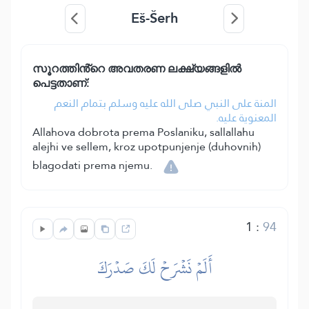
Eš-Šerh
സൂറത്തിൻ്റെ അവതരണ ലക്ഷ്യങ്ങളിൽ
പെട്ടതാണ്:
المنة على النبي صلى الله عليه وسلم بتمام النعم
المعنوية عليه.
Allahova dobrota prema Poslaniku, sallallahu
alejhi ve sellem, kroz upotpunjenje (duhovnih)
blagodati prema njemu.
1
:
94
أَلَمۡ نَشۡرَحۡ لَكَ صَدۡرَكَ