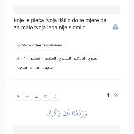
koje je pleća tvoja tištilo do te mjere da
za malo tvoja leđa nije slomilo.
Show other translations
التفاسير:
الطبري
ابن كثير
السعدي
المختصر
المُيسَّر
|
هدايات
النفحات المكية
4
:
94
وَرَفَعۡنَا لَكَ ذِكۡرَكَ