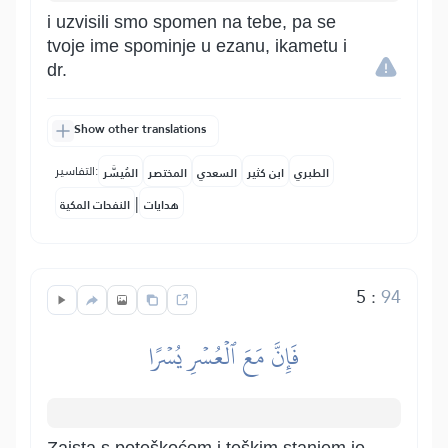
i uzvisili smo spomen na tebe, pa se
tvoje ime spominje u ezanu, ikametu i
dr.
Show other translations
التفاسير:
الطبري
ابن كثير
السعدي
المختصر
المُيسَّر
|
هدايات
النفحات المكية
5
:
94
فَإِنَّ مَعَ ٱلۡعُسۡرِ يُسۡرًا