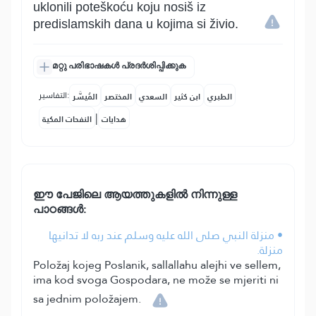
uklonili poteškoću koju nosiš iz
predislamskih dana u kojima si živio.
മറ്റു പരിഭാഷകൾ പ്രദർശിപ്പിക്കുക
التفاسير:
الطبري
ابن كثير
السعدي
المختصر
المُيسَّر
|
هدايات
النفحات المكية
ഈ പേജിലെ ആയത്തുകളിൽ നിന്നുള്ള
പാഠങ്ങൾ:
• منزلة النبي صلى الله عليه وسلم عند ربه لا تدانيها
منزلة.
Položaj kojeg Poslanik, sallallahu alejhi ve sellem,
ima kod svoga Gospodara, ne može se mjeriti ni
sa jednim položajem.