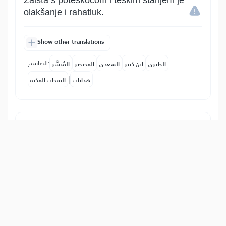
Zaista s poteškoćom i teškim stanjem je
olakšanje i rahatluk.
Show other translations
التفاسير:
الطبري
ابن كثير
السعدي
المختصر
المُيسَّر
|
هدايات
النفحات المكية
6
:
94
إِنَّ مَعَ ٱلۡعُسۡرِ يُسۡرٗا
Zaista s poteškoćom i teškim stanjem je
olakšanje i rahatluk. Ako to znaš, neka