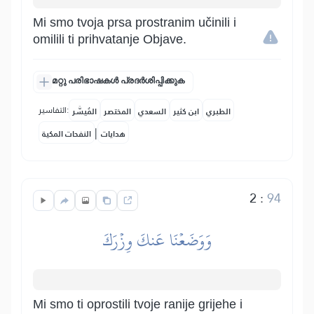
Mi smo tvoja prsa prostranim učinili i
omilili ti prihvatanje Objave.
മറ്റു പരിഭാഷകൾ പ്രദർശിപ്പിക്കുക
التفاسير:
الطبري
ابن كثير
السعدي
المختصر
المُيسَّر
|
هدايات
النفحات المكية
2
:
94
وَوَضَعۡنَا عَنكَ وِزۡرَكَ
Mi smo ti oprostili tvoje ranije grijehe i