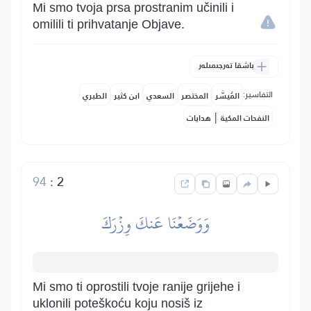
Mi smo tvoja prsa prostranim učinili i
omilili ti prihvatanje Objave.
باشقا تەرجىمىلەر
التفاسير:
المُيسَّر
المختصر
السعدي
ابن كثير
الطبري
|
النفحات المكية
هدايات
94
:
2
وَوَضَعۡنَا عَنكَ وِزۡرَكَ
Mi smo ti oprostili tvoje ranije grijehe i
uklonili poteškoću koju nosiš iz