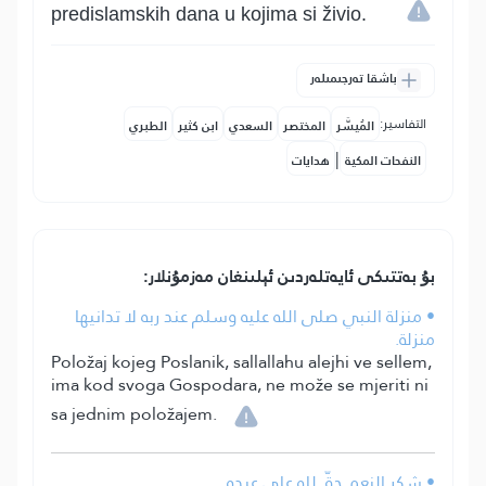
predislamskih dana u kojima si živio.
باشقا تەرجىمىلەر
التفاسير:
المُيسَّر
المختصر
السعدي
ابن كثير
الطبري
|
النفحات المكية
هدايات
بۇ بەتتىكى ئايەتلەردىن ئېلىنغان مەزمۇنلار:
• منزلة النبي صلى الله عليه وسلم عند ربه لا تدانيها
منزلة.
Položaj kojeg Poslanik, sallallahu alejhi ve sellem,
ima kod svoga Gospodara, ne može se mjeriti ni
sa jednim položajem.
• شكر النعم حقّ لله على عبده.