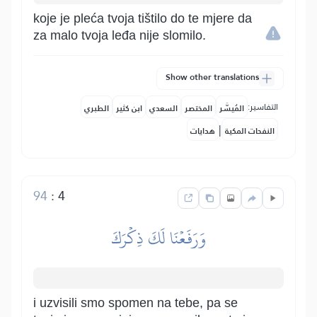
koje je pleća tvoja tištilo do te mjere da
za malo tvoja leđa nije slomilo.
Show other translations
التفاسير:
المُيسَّر
المختصر
السعدي
ابن كثير
الطبري
|
النفحات المكية
هدايات
94
:
4
وَرَفَعۡنَا لَكَ ذِكۡرَكَ
i uzvisili smo spomen na tebe, pa se