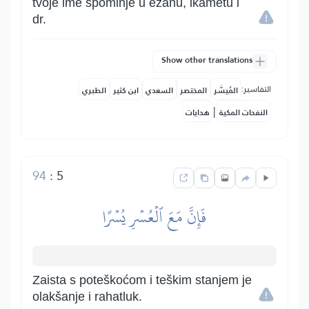
tvoje ime spominje u ezanu, ikametu i
dr.
Show other translations
التفاسير:
المُيسَّر
المختصر
السعدي
ابن كثير
الطبري
|
النفحات المكية
هدايات
94
:
5
فَإِنَّ مَعَ ٱلۡعُسۡرِ يُسۡرًا
Zaista s poteškoćom i teškim stanjem je
olakšanje i rahatluk.