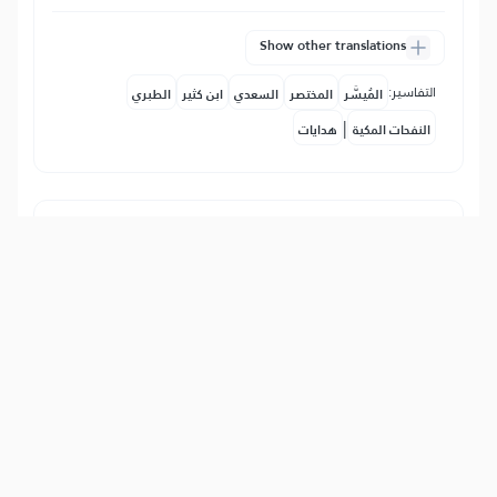
Show other translations
التفاسير:
المُيسَّر
المختصر
السعدي
ابن كثير
الطبري
|
النفحات المكية
هدايات
94
:
6
إِنَّ مَعَ ٱلۡعُسۡرِ يُسۡرٗا
Zaista s poteškoćom i teškim stanjem je
olakšanje i rahatluk. Ako to znaš, neka
te onda ne brinu uznemiravanja tvoga
naroda i neka te to ne odvraća od