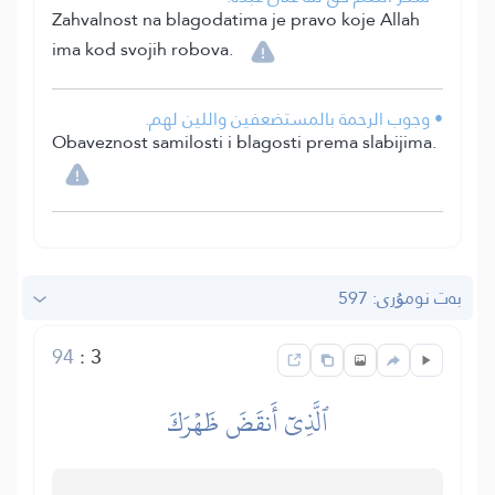
Zahvalnost na blagodatima je pravo koje Allah
ima kod svojih robova.
• وجوب الرحمة بالمستضعفين واللين لهم.
Obaveznost samilosti i blagosti prema slabijima.
بەت نومۇرى: 597
94
:
3
ٱلَّذِيٓ أَنقَضَ ظَهۡرَكَ