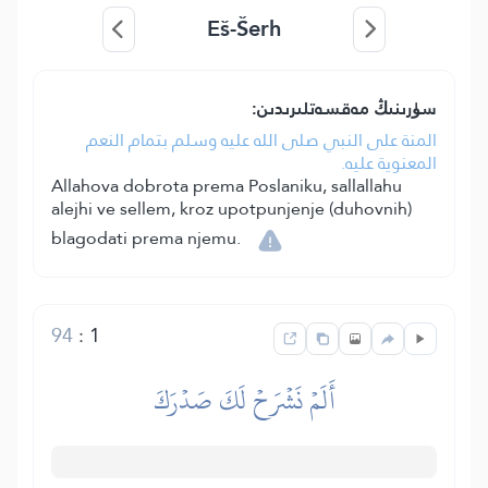
Eš-Šerh
سۈرىنىڭ مەقسەتلىرىدىن:
المنة على النبي صلى الله عليه وسلم بتمام النعم
المعنوية عليه.
Allahova dobrota prema Poslaniku, sallallahu
alejhi ve sellem, kroz upotpunjenje (duhovnih)
blagodati prema njemu.
94
:
1
أَلَمۡ نَشۡرَحۡ لَكَ صَدۡرَكَ