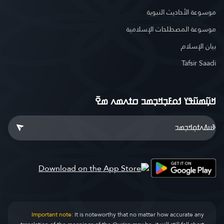
موسوعة الأحاديث النبوية
موسوعة المصطلحات الإسلامية
بيان الإسلام
Tafsir Saadi
ߞߎ߲߬ߘߎ߬ߟߌ ߗߋߓߏ߲ߞߏ߲ߘߏ ߛߙߍߘߍ ߘߐ߫
Important note:
It is noteworthy that no matter how accurate any