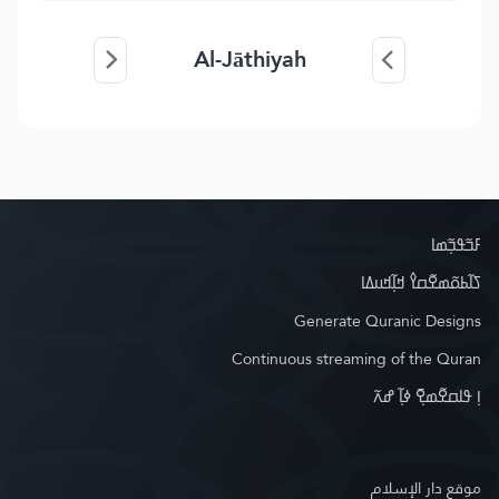
Al-Jāthiyah
ߓߏ߬ߟߏ߲߬ߘߊ
ߖߊ߬ߕߋ߬ߘߐ߬ߛߌ߮ ߞߊ߲߬ߞߎߡߊ
Generate Quranic Designs
Continuous streaming of the Quran
ߊ߲ ߟߊߛߐ߬ߘߐ߲߫ ߦߊ߲߬ ߝߍ߬
موقع دار الإسلام