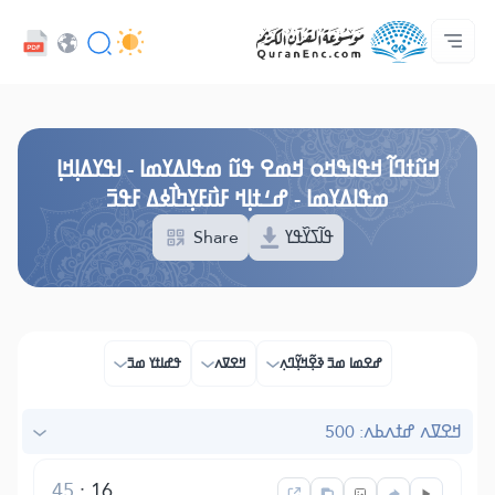
ߟߊߥߙߎߞߌߓߊ߮ ߟߎ߬ ߗߋߢߊ߬ߟߌ - API
ߘߟߊߡߌߘߊ ߟߎ߫ ߦߌ߬ߘߊ߬ߥߟߊ
ߖߊ߬ߕߋ߬ߘߐ߬ߛߌ߮ ߞߊ߲߬ߞߎߡߊ
ߊ߲ ߟߊߛߐ߬ߘߐ߲߫ ߦߊ߲߬ ߝߍ߬
ߓߏ߬ߟߏ߲߬ߘߊ
Audio
ߞߊ߲
Browse Old Version
ߞߎ߬ߙߣߊ߬ ߞߟߊߒߞߋ ߞߘߐ ߟߎ߬ ߘߟߊߡߌߘߊ - ߊߟߌߡߊ߲ߞߊ߲
ߘߟߊߡߌߘߊ - ߝߑߙߊ߲ߞ ߓߎ߯ߓߌ߲ߤߊ߯ߦߡ ߓߟߏ߫
Share
ߟߊ߬ߖߌ߰ߟߌ
ߝߐߘߊ ߘߏ߫ ߢߐ߲߬ߞߌ߲߬ߣߍ߲
ߞߐߜߍ
ߟߝߊߙߌ ߘߏ߫
ߞߐߜߍ ߝߙߍߕߍ: 500
45
:
16