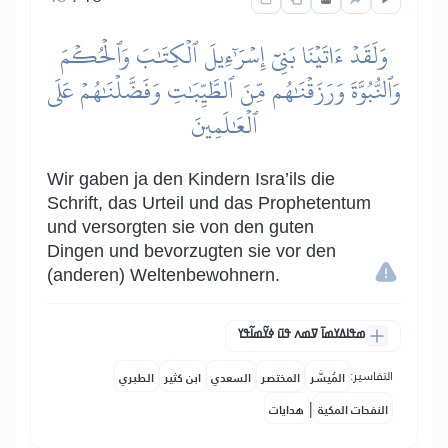
وَلَقَدۡ ءَاتَيۡنَا بَنِيٓ إِسۡرَٰٓءِيلَ ٱلۡكِتَٰبَ وَٱلۡحُكۡمَ
وَٱلنُّبُوَّةَ وَرَزَقۡنَٰهُم مِّنَ ٱلطَّيِّبَٰتِ وَفَضَّلۡنَٰهُمۡ عَلَى
ٱلۡعَٰلَمِينَ
Wir gaben ja den Kindern Isra’ils die
Schrift, das Urteil und das Prophetentum
und versorgten sie von den guten
Dingen und bevorzugten sie vor den
(anderen) Weltenbewohnern.
ߘߟߊߡߌߘߊ߫ ߜߘߍ ߟߎ߫ ߦߌ߬ߘߊ߬ߟߌ
التفاسير:
المُيسَّر
المختصر
السعدي
ابن كثير
الطبري
|
النفحات المكية
هدايات