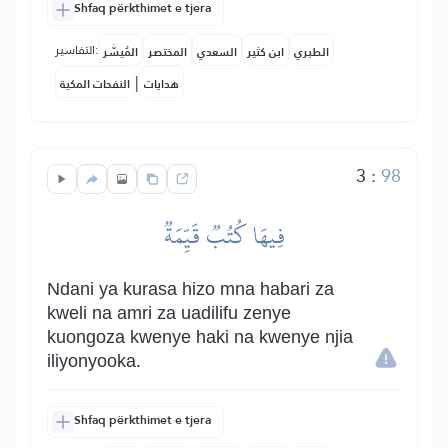
Shfaq përkthimet e tjera
التفاسير:
الطبري
ابن كثير
السعدي
المختصر
المُيسَّر
|
هدايات
النفحات المكية
3
:
98
فِيهَا كُتُبٞ قَيِّمَةٞ
Ndani ya kurasa hizo mna habari za
kweli na amri za uadilifu zenye
kuongoza kwenye haki na kwenye njia
iliyonyooka.
Shfaq përkthimet e tjera