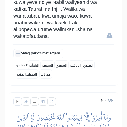
kuwa yeye ndiye Nabii waliyeahidiwa
katika Taurati na Injili. Walikuwa
wanakubali, kwa umoja wao, kuwa
unabii wake ni wa kweli. Lakini
alipopewa utume walimkanusha na
wakatofautiana.
Shfaq përkthimet e tjera
التفاسير:
الطبري
ابن كثير
السعدي
المختصر
المُيسَّر
|
هدايات
النفحات المكية
5
:
98
وَمَآ أُمِرُوٓاْ إِلَّا لِيَعۡبُدُواْ ٱللَّهَ مُخۡلِصِينَ لَهُ ٱلدِّينَ