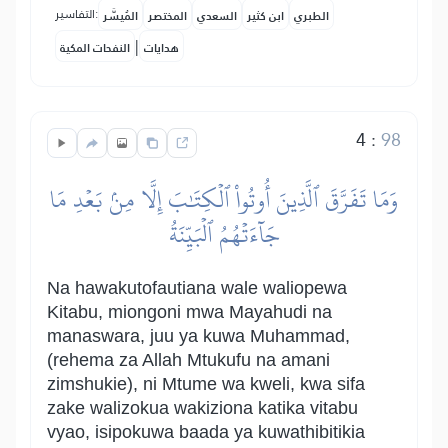
التفاسير:
الطبري
ابن كثير
السعدي
المختصر
المُيسَّر
|
هدايات
النفحات المكية
4
:
98
وَمَا تَفَرَّقَ ٱلَّذِينَ أُوتُواْ ٱلۡكِتَٰبَ إِلَّا مِنۢ بَعۡدِ مَا
جَآءَتۡهُمُ ٱلۡبَيِّنَةُ
Na hawakutofautiana wale waliopewa
Kitabu, miongoni mwa Mayahudi na
manaswara, juu ya kuwa Muhammad,
(rehema za Allah Mtukufu na amani
zimshukie), ni Mtume wa kweli, kwa sifa
zake walizokua wakiziona katika vitabu
vyao, isipokuwa baada ya kuwathibitikia