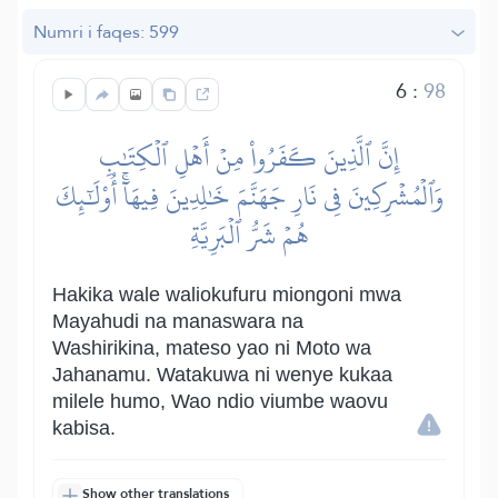
Numri i faqes: 599
6
:
98
إِنَّ ٱلَّذِينَ كَفَرُواْ مِنۡ أَهۡلِ ٱلۡكِتَٰبِ
وَٱلۡمُشۡرِكِينَ فِي نَارِ جَهَنَّمَ خَٰلِدِينَ فِيهَآۚ أُوْلَٰٓئِكَ
هُمۡ شَرُّ ٱلۡبَرِيَّةِ
Hakika wale waliokufuru miongoni mwa
Mayahudi na manaswara na
Washirikina, mateso yao ni Moto wa
Jahanamu. Watakuwa ni wenye kukaa
milele humo, Wao ndio viumbe waovu
kabisa.
Show other translations