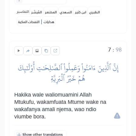
التفاسير:
الطبري
ابن كثير
السعدي
المختصر
المُيسَّر
|
هدايات
النفحات المكية
7
:
98
إِنَّ ٱلَّذِينَ ءَامَنُواْ وَعَمِلُواْ ٱلصَّٰلِحَٰتِ أُوْلَٰٓئِكَ
هُمۡ خَيۡرُ ٱلۡبَرِيَّةِ
Hakika wale waliomuamini Allah
Mtukufu, wakamfuata Mtume wake na
wakafanya amali njema, wao ndio
viumbe bora.
Show other translations