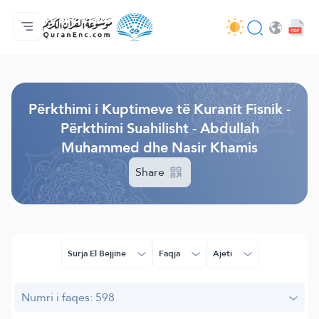
Ballina
Indeksi i Përkthimeve
Audio
Shërbime për zhvillues (programues) - API
Rreth projektit
Na kontaktoni
Gjuha
Browse Old Version
Përkthimi i Kuptimeve të Kuranit Fisnik -
Përkthimi Suahilisht - Abdullah
Muhammed dhe Nasir Khamis
Share
Surja El Bejjine
Faqja
Ajeti
Numri i faqes: 598