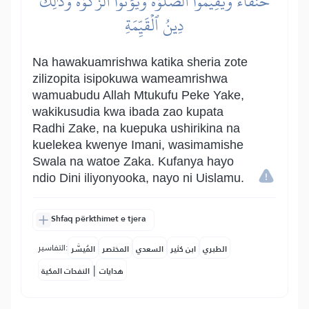
حُنَفَآءَ وَيُقِيمُواْ ٱلصَّلَوٰةَ وَيُؤۡتُواْ ٱلزَّكَوٰةَۚ وَذَٰلِكَ
دِينُ ٱلۡقَيِّمَةِ
Na hawakuamrishwa katika sheria zote
zilizopita isipokuwa wameamrishwa
wamuabudu Allah Mtukufu Peke Yake,
wakikusudia kwa ibada zao kupata
Radhi Zake, na kuepuka ushirikina na
kuelekea kwenye Imani, wasimamishe
Swala na watoe Zaka. Kufanya hayo
ndio Dini iliyonyooka, nayo ni Uislamu.
Shfaq përkthimet e tjera
التفاسير:
الطبري
ابن كثير
السعدي
المختصر
المُيسَّر
|
هدايات
النفحات المكية