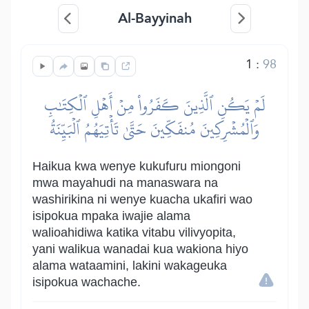
Al-Bayyinah
1
:
98
لَمۡ يَكُنِ ٱلَّذِينَ كَفَرُواْ مِنۡ أَهۡلِ ٱلۡكِتَٰبِ
وَٱلۡمُشۡرِكِينَ مُنفَكِّينَ حَتَّىٰ تَأۡتِيَهُمُ ٱلۡبَيِّنَةُ
Haikua kwa wenye kukufuru miongoni
mwa mayahudi na manaswara na
washirikina ni wenye kuacha ukafiri wao
isipokua mpaka iwajie alama
walioahidiwa katika vitabu vilivyopita,
yani walikua wanadai kua wakiona hiyo
alama wataamini, lakini wakageuka
isipokua wachache.