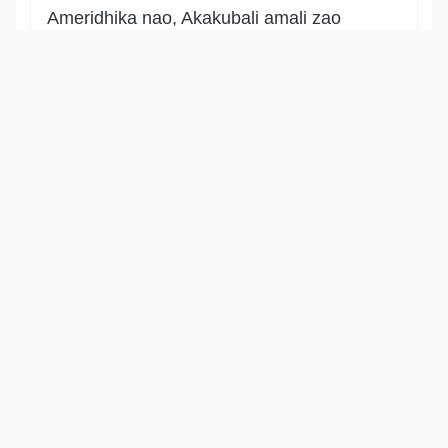
Ameridhika nao, Akakubali amali zao
njema. Na wao wameridhika naye kwa
mapokezi Aliyowafanyia ya aina
mbalimbali za takrima. Malipo mazuri
hayo ni ya aliyemuogopa Mweyezi
Mungu na akajiepusha na maasi.
Show other translations
التفاسير:
الطبري
ابن كثير
السعدي
المختصر
المُيسَّر
|
هدايات
النفحات المكية
Al-Bayyinah