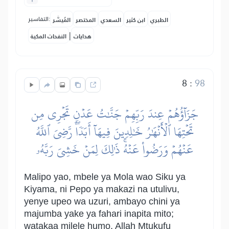
التفاسير:
الطبري
ابن كثير
السعدي
المختصر
المُيسَّر
|
هدايات
النفحات المكية
8
:
98
جَزَآؤُهُمۡ عِندَ رَبِّهِمۡ جَنَّٰتُ عَدۡنٖ تَجۡرِي مِن
تَحۡتِهَا ٱلۡأَنۡهَٰرُ خَٰلِدِينَ فِيهَآ أَبَدٗاۖ رَّضِيَ ٱللَّهُ
عَنۡهُمۡ وَرَضُواْ عَنۡهُۚ ذَٰلِكَ لِمَنۡ خَشِيَ رَبَّهُۥ
Malipo yao, mbele ya Mola wao Siku ya
Kiyama, ni Pepo ya makazi na utulivu,
yenye upeo wa uzuri, ambayo chini ya
majumba yake ya fahari inapita mito;
watakaa milele humo. Allah Mtukufu