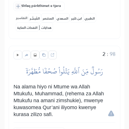
Shfaq përkthimet e tjera
التفاسير:
الطبري
ابن كثير
السعدي
المختصر
المُيسَّر
|
هدايات
النفحات المكية
2
:
98
رَسُولٞ مِّنَ ٱللَّهِ يَتۡلُواْ صُحُفٗا مُّطَهَّرَةٗ
Na alama hiyo ni Mtume wa Allah
Mtukufu, Muhammad, (rehema za Allah
Mtukufu na amani zimshukie), mwenye
kuwasomea Qur’ani iliyomo kwenye
kurasa zilizo safi.