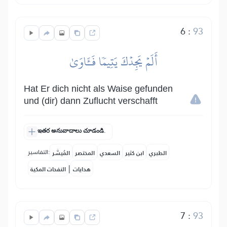
6
:
93
أَلَمۡ يَجِدۡكَ يَتِيمٗا فَـَٔاوَىٰ
Hat Er dich nicht als Waise gefunden
und (dir) dann Zuflucht verschafft
ఇతర అనువాదాలు చూడండి.
التفاسير:
الطبري
ابن كثير
السعدي
المختصر
المُيسَّر
|
هدايات
النفحات المكية
7
:
93