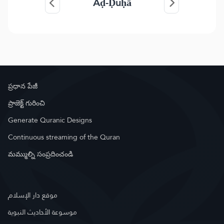
Aḍ-Ḍuḥā
ప్రధాన పేజీ
ప్రాజెక్ట్ గురించి
Generate Quranic Designs
Continuous streaming of the Quran
మమ్ముల్ని సంప్రదించండి
موقع دار الإسلام
موسوعة الأحاديث النبوية