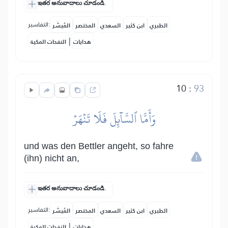
ఇతర అనువాదాలు చూడండి.
التفاسير:
الطبري
ابن كثير
السعدي
المختصر
المُيسَّر
|
هدايات
النفحات المكية
10
:
93
وَأَمَّا ٱلسَّآئِلَ فَلَا تَنۡهَرۡ
und was den Bettler angeht, so fahre
(ihn) nicht an,
ఇతర అనువాదాలు చూడండి.
التفاسير:
الطبري
ابن كثير
السعدي
المختصر
المُيسَّر
|
هدايات
النفحات المكية