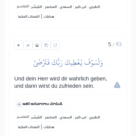
التفاسير:
الطبري
ابن كثير
السعدي
المختصر
المُيسَّر
|
هدايات
النفحات المكية
5
:
93
وَلَسَوۡفَ يُعۡطِيكَ رَبُّكَ فَتَرۡضَىٰٓ
Und dein Herr wird dir wahrlich geben,
und dann wirst du zufrieden sein.
ఇతర అనువాదాలు చూడండి.
التفاسير:
الطبري
ابن كثير
السعدي
المختصر
المُيسَّر
|
هدايات
النفحات المكية