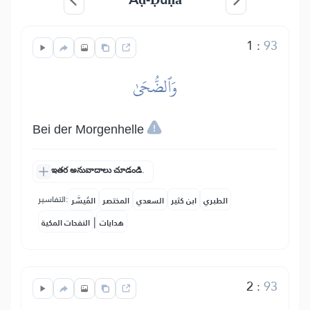
1
:
93
وَٱلضُّحَىٰ
Bei der Morgenhelle
ఇతర అనువాదాలు చూడండి.
التفاسير:
الطبري
ابن كثير
السعدي
المختصر
المُيسَّر
|
هدايات
النفحات المكية
2
:
93