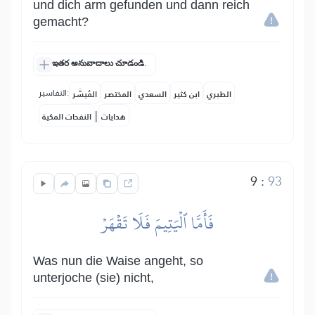
und dich arm gefunden und dann reich
gemacht?
ఇతర అనువాదాలు చూడండి.
التفاسير:
الطبري
ابن كثير
السعدي
المختصر
المُيسَّر
|
هدايات
النفحات المكية
9
:
93
فَأَمَّا ٱلۡيَتِيمَ فَلَا تَقۡهَرۡ
Was nun die Waise angeht, so
unterjoche (sie) nicht,