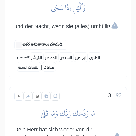
وَٱلَّيۡلِ إِذَا سَجَىٰ
und der Nacht, wenn sie (alles) umhüllt!
ఇతర అనువాదాలు చూడండి.
التفاسير:
الطبري
ابن كثير
السعدي
المختصر
المُيسَّر
|
هدايات
النفحات المكية
3
:
93
مَا وَدَّعَكَ رَبُّكَ وَمَا قَلَىٰ
Dein Herr hat sich weder von dir