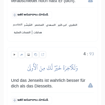
verabschiedet noch haßt Er (dich).
ఇతర అనువాదాలు చూడండి.
التفاسير:
الطبري
ابن كثير
السعدي
المختصر
المُيسَّر
|
هدايات
النفحات المكية
4
:
93
وَلَلۡأٓخِرَةُ خَيۡرٞ لَّكَ مِنَ ٱلۡأُولَىٰ
Und das Jenseits ist wahrlich besser für
dich als das Diesseits.
ఇతర అనువాదాలు చూడండి.