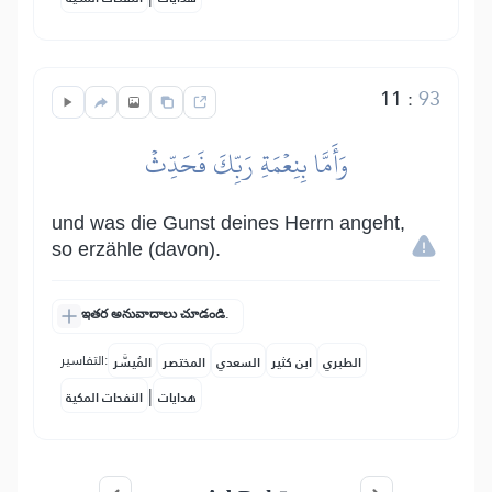
11
:
93
وَأَمَّا بِنِعۡمَةِ رَبِّكَ فَحَدِّثۡ
und was die Gunst deines Herrn angeht,
so erzähle (davon).
ఇతర అనువాదాలు చూడండి.
التفاسير:
الطبري
ابن كثير
السعدي
المختصر
المُيسَّر
|
هدايات
النفحات المكية