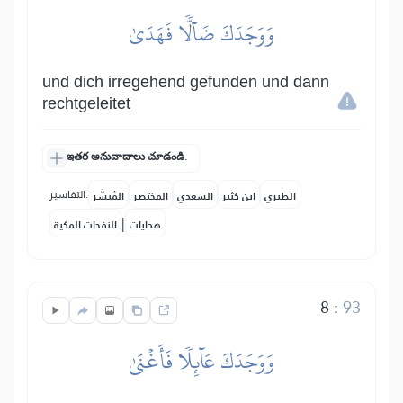
وَوَجَدَكَ ضَآلّٗا فَهَدَىٰ
und dich irregehend gefunden und dann
rechtgeleitet
ఇతర అనువాదాలు చూడండి.
التفاسير:
الطبري
ابن كثير
السعدي
المختصر
المُيسَّر
|
هدايات
النفحات المكية
8
:
93
وَوَجَدَكَ عَآئِلٗا فَأَغۡنَىٰ