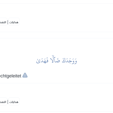
|
هدايات
النفح
وَوَجَدَكَ ضَآلّٗا فَهَدَىٰ
chtgeleitet
|
هدايات
النفح