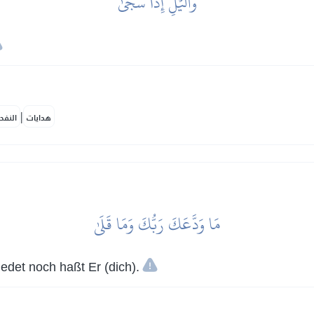
وَٱلَّيۡلِ إِذَا سَجَىٰ
|
هدايات
النفح
مَا وَدَّعَكَ رَبُّكَ وَمَا قَلَىٰ
edet noch haßt Er (dich).