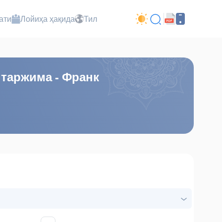
ати
Лойиҳа ҳақида
Тил
таржима - Франк