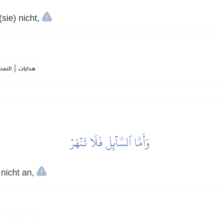
sie) nicht,
|
هدايات
النفح
وَأَمَّا ٱلسَّآئِلَ فَلَا تَنۡهَرۡ
nicht an,