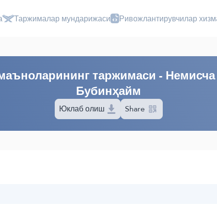
а
Таржималар мундарижаси
Ривожлантирувчилар хизм
маъноларининг таржимаси - Немисча 
Бубинҳайм
Юклаб олиш
Share