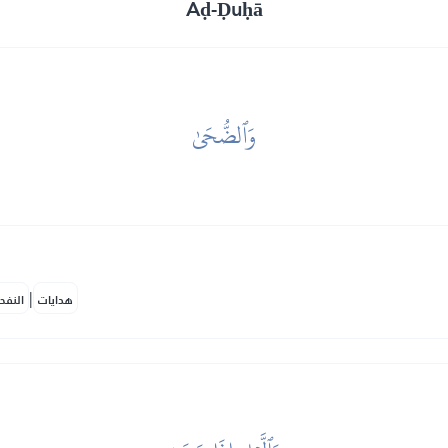
Aḍ-Ḍuḥā
وَٱلضُّحَىٰ
|
هدايات
النفح