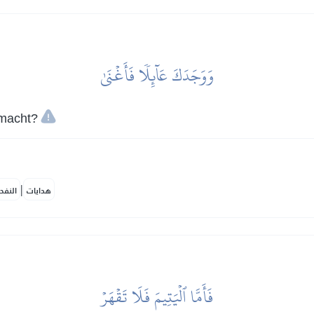
وَوَجَدَكَ عَآئِلٗا فَأَغۡنَىٰ
emacht?
|
هدايات
النفح
فَأَمَّا ٱلۡيَتِيمَ فَلَا تَقۡهَرۡ