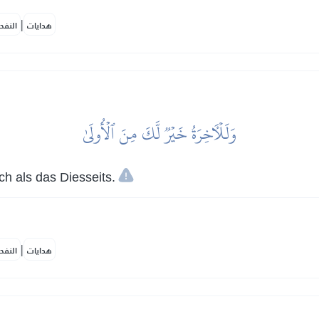
|
هدايات
النفح
وَلَلۡأٓخِرَةُ خَيۡرٞ لَّكَ مِنَ ٱلۡأُولَىٰ
ch als das Diesseits.
|
هدايات
النفح