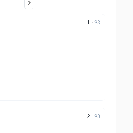
1
:
93
2
:
93