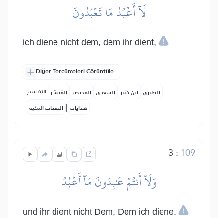
لَآ أَعۡبُدُ مَا تَعۡبُدُونَ
ich diene nicht dem, dem ihr dient,
Diğer Tercümeleri Görüntüle
التفاسير:
الطبري
ابن كثير
السعدي
المختصر
المُيسَّر
|
هدايات
النفحات المكية
3
:
109
وَلَآ أَنتُمۡ عَٰبِدُونَ مَآ أَعۡبُدُ
und ihr dient nicht Dem, Dem ich diene.