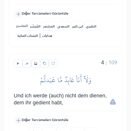
Diğer Tercümeleri Görüntüle
التفاسير:
الطبري
ابن كثير
السعدي
المختصر
المُيسَّر
|
هدايات
النفحات المكية
4
:
109
وَلَآ أَنَا۠ عَابِدٞ مَّا عَبَدتُّمۡ
Und ich werde (auch) nicht dem dienen,
dem ihr gedient habt,
Diğer Tercümeleri Görüntüle