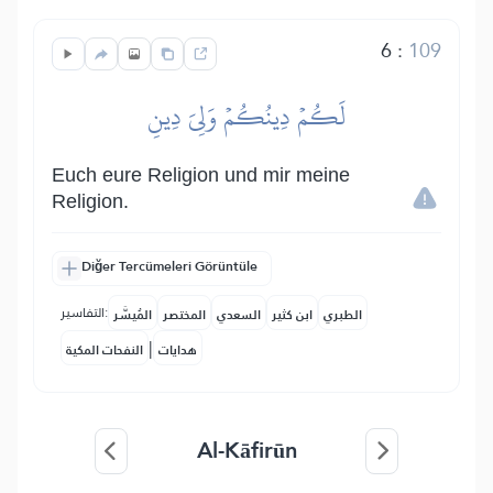
6
:
109
لَكُمۡ دِينُكُمۡ وَلِيَ دِينِ
Euch eure Religion und mir meine
Religion.
Diğer Tercümeleri Görüntüle
التفاسير:
الطبري
ابن كثير
السعدي
المختصر
المُيسَّر
|
هدايات
النفحات المكية
Al-Kāfirūn