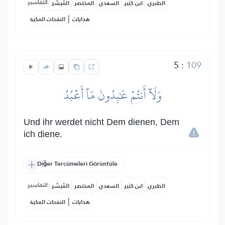
التفاسير:
الطبري
ابن كثير
السعدي
المختصر
المُيسَّر
|
هدايات
النفحات المكية
5
:
109
وَلَآ أَنتُمۡ عَٰبِدُونَ مَآ أَعۡبُدُ
Und ihr werdet nicht Dem dienen, Dem
ich diene.
Diğer Tercümeleri Görüntüle
التفاسير:
الطبري
ابن كثير
السعدي
المختصر
المُيسَّر
|
هدايات
النفحات المكية