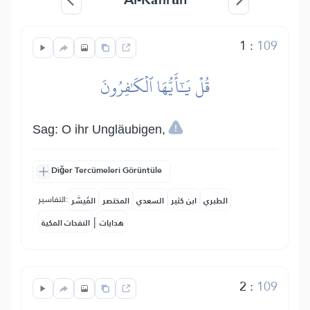
1
:
109
قُلۡ يَٰٓأَيُّهَا ٱلۡكَٰفِرُونَ
Sag: O ihr Ungläubigen,
Diğer Tercümeleri Görüntüle
التفاسير:
الطبري
ابن كثير
السعدي
المختصر
المُيسَّر
|
هدايات
النفحات المكية
2
:
109