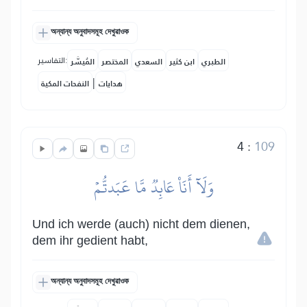
অন্যান্য অনুবাদসমূহ দেখুৱাওক
التفاسير:
الطبري
ابن كثير
السعدي
المختصر
المُيسَّر
|
هدايات
النفحات المكية
4
:
109
وَلَآ أَنَا۠ عَابِدٞ مَّا عَبَدتُّمۡ
Und ich werde (auch) nicht dem dienen,
dem ihr gedient habt,
অন্যান্য অনুবাদসমূহ দেখুৱাওক