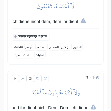
لَآ أَعۡبُدُ مَا تَعۡبُدُونَ
ich diene nicht dem, dem ihr dient,
অন্যান্য অনুবাদসমূহ দেখুৱাওক
التفاسير:
الطبري
ابن كثير
السعدي
المختصر
المُيسَّر
|
هدايات
النفحات المكية
3
:
109
وَلَآ أَنتُمۡ عَٰبِدُونَ مَآ أَعۡبُدُ
und ihr dient nicht Dem, Dem ich diene.