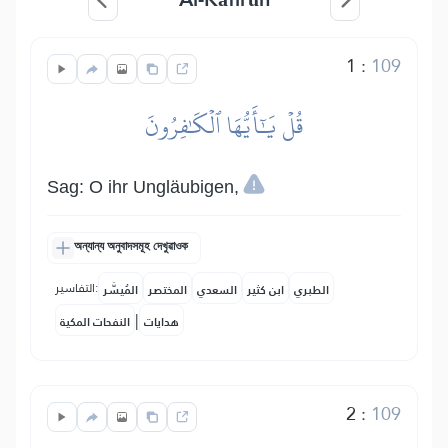
1
:
109
قُلۡ يَٰٓأَيُّهَا ٱلۡكَٰفِرُونَ
Sag: O ihr Ungläubigen,
অন্যান্য অনুবাদসমূহ দেখুৱাওক
التفاسير:
الطبري
ابن كثير
السعدي
المختصر
المُيسَّر
|
هدايات
النفحات المكية
2
:
109