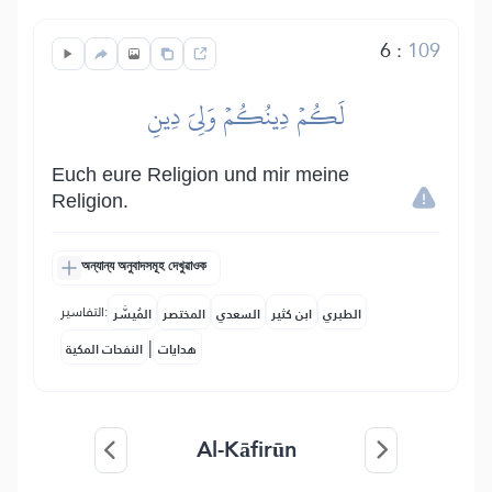
6
:
109
لَكُمۡ دِينُكُمۡ وَلِيَ دِينِ
Euch eure Religion und mir meine
Religion.
অন্যান্য অনুবাদসমূহ দেখুৱাওক
التفاسير:
الطبري
ابن كثير
السعدي
المختصر
المُيسَّر
|
هدايات
النفحات المكية
Al-Kāfirūn