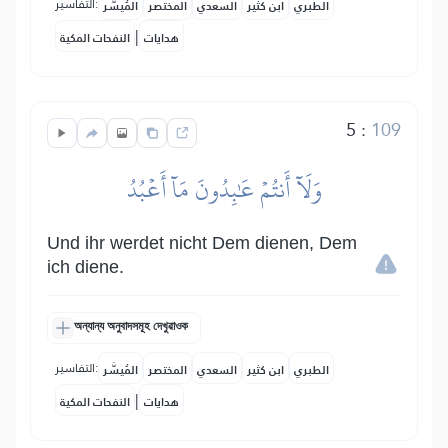
التفاسير:
الطبري
ابن كثير
السعدي
المختصر
المُيسَّر
|
هدايات
النفحات المكية
5
:
109
وَلَآ أَنتُمۡ عَٰبِدُونَ مَآ أَعۡبُدُ
Und ihr werdet nicht Dem dienen, Dem
ich diene.
অন্যান্য অনুবাদসমূহ দেখুৱাওক
التفاسير:
الطبري
ابن كثير
السعدي
المختصر
المُيسَّر
|
هدايات
النفحات المكية