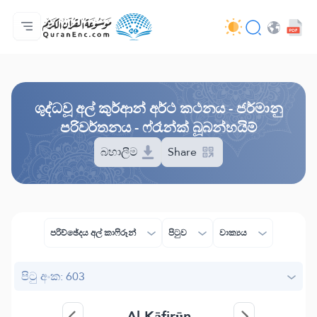
මුල් පිටුව
පරිවර්තන පටුන
Audio
සංවර්ධක සේවා - API
ව්‍යාපෘතිය ගැන
අප අමතන්න
භාෂාව
Browse Old Version
ශුද්ධවූ අල් කුර්ආන් අර්ථ කථනය - ජර්මානු
පරිවර්තනය - ෆ්රෑන්ක් බූබන්හයිම්
බහාලීම
Share
පරිච්ඡේදය අල් කාෆිරූන්
පිටුව
වාක්‍යය
පිටු අංක: 603
Al-Kāfirūn