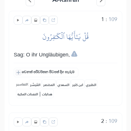
1
:
109
قُلۡ يَٰٓأَيُّهَا ٱلۡكَٰفِرُونَ
Sag: O ihr Ungläubigen,
වෙනත් පරිවර්තන පිටපත් දිග හැරුම
التفاسير:
الطبري
ابن كثير
السعدي
المختصر
المُيسَّر
|
هدايات
النفحات المكية
2
:
109