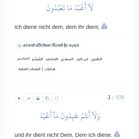
لَآ أَعۡبُدُ مَا تَعۡبُدُونَ
ich diene nicht dem, dem ihr dient,
වෙනත් පරිවර්තන පිටපත් දිග හැරුම
التفاسير:
الطبري
ابن كثير
السعدي
المختصر
المُيسَّر
|
هدايات
النفحات المكية
3
:
109
وَلَآ أَنتُمۡ عَٰبِدُونَ مَآ أَعۡبُدُ
und ihr dient nicht Dem, Dem ich diene.