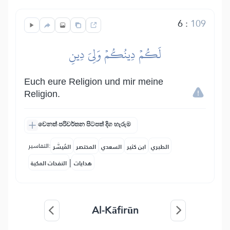
6
:
109
لَكُمۡ دِينُكُمۡ وَلِيَ دِينِ
Euch eure Religion und mir meine
Religion.
වෙනත් පරිවර්තන පිටපත් දිග හැරුම
التفاسير:
الطبري
ابن كثير
السعدي
المختصر
المُيسَّر
|
هدايات
النفحات المكية
Al-Kāfirūn