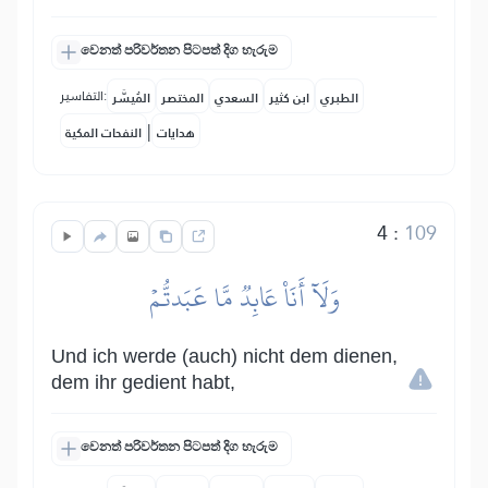
වෙනත් පරිවර්තන පිටපත් දිග හැරුම
التفاسير:
الطبري
ابن كثير
السعدي
المختصر
المُيسَّر
|
هدايات
النفحات المكية
4
:
109
وَلَآ أَنَا۠ عَابِدٞ مَّا عَبَدتُّمۡ
Und ich werde (auch) nicht dem dienen,
dem ihr gedient habt,
වෙනත් පරිවර්තන පිටපත් දිග හැරුම