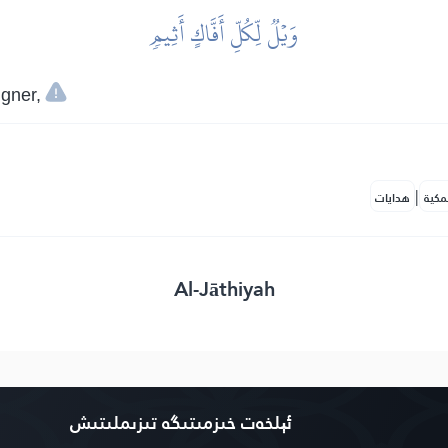
وَيۡلٞ لِّكُلِّ أَفَّاكٍ أَثِيمٖ
gner,
|
مكية
هدايات
Al-Jāthiyah
ئېلخەت خىزمىتىگە تىزىملىتىش