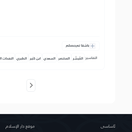
باشقا تەرجىمىلەر
التفاسير:
المُيسَّر
المختصر
السعدي
ابن كثير
الطبري
النفحات ال
ئاساسى
موقع دار الإسلام