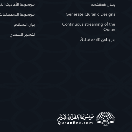
پىلان ھەققىدە
موسوعة الأحاديث النب
Generate Quranic Designs
موسوعة المصطلحات ا
Continuous streaming of the
بيان الإسلام
Quran
تفسير السعدي
بىز بىلەن ئالاقە قىلىڭ