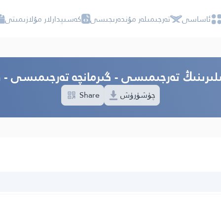
ئاساسى
تەرجىمىلەر مۇندەرىجىسى
كەسىپدارلار مۇلازىمىتى
ىلىرىنىڭ تەرجىمىسى - گىرمانچە تەرجىمىسى - ف
چۈشۈرۈش
Share