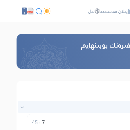
پىلان ھەققىدە
تىل
ىرەنك بوبىنھايم
45
:
7