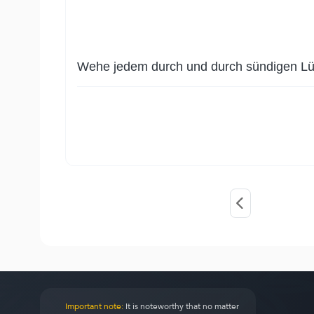
Wehe jedem durch und durch sündigen Lü
Important note:
It is noteworthy that no matter