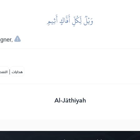
وَيۡلٞ لِّكُلِّ أَفَّاكٍ أَثِيمٖ
gner,
|
هدايات
النفح
Al-Jāthiyah