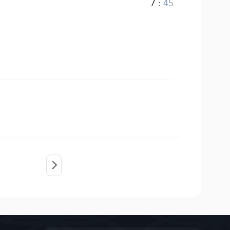
7
:
45