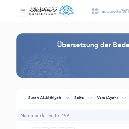
Hauptseite
Hauptseite
Inhaltsverzeichnis der Übersetzungen
Audio
Service der Entwickler - API
Über das Projekt
Kontakt
Sprache
Browse Old Version
Übersetzung der Bede
Surah Al-Jāthiyah
Seite
Vers (Ayah)
Nummer der Seite: 499