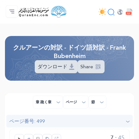
ホーム
対訳の目次
Audio
開発者向け提供サービス - API
事業内容
お問い合わせ
言語
Browse Old Version
クルアーンの対訳 - ドイツ語対訳 - Frank
Bubenheim
ダウンロード
Share
章 跪く章
ページ
節
ページ番号: 499
7
:
45