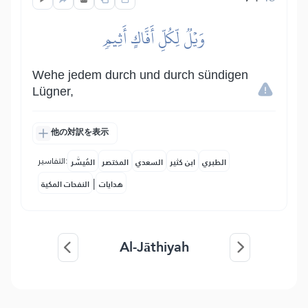
وَيۡلٞ لِّكُلِّ أَفَّاكٍ أَثِيمٖ
Wehe jedem durch und durch sündigen
Lügner,
他の対訳を表示
التفاسير:
الطبري
ابن كثير
السعدي
المختصر
المُيسَّر
|
هدايات
النفحات المكية
Al-Jāthiyah