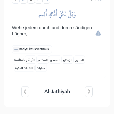
وَيۡلٞ لِّكُلِّ أَفَّاكٍ أَثِيمٖ
Wehe jedem durch und durch sündigen
Lügner,
Rodyti kitus vertimus
التفاسير:
الطبري
ابن كثير
السعدي
المختصر
المُيسَّر
|
هدايات
النفحات المكية
Al-Jāthiyah