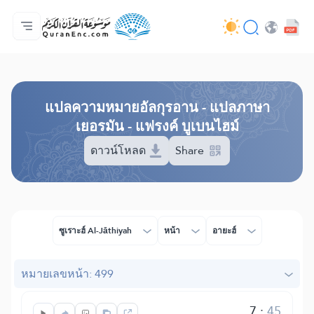
หน้าหลัก
สารบัญ​คำแปล
Audio
บริการสำหรับนักพัฒนา - API
เกี่ยวกับโครงการ
ติดต่อเรา
ภาษา
Browse Old Version
แปล​ความหมาย​อัลกุรอาน​ - แปลภาษา
เยอรมัน - แฟรงค์ บูเบนไฮม์
ดาวน์โหลด
Share
ซูเราะฮ์ Al-Jāthiyah
หน้า
อายะฮ์
หมายเลขหน้า: 499
7
:
45