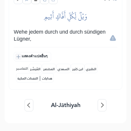
وَيۡلٞ لِّكُلِّ أَفَّاكٍ أَثِيمٖ
Wehe jedem durch und durch sündigen
Lügner,
แสดงคำแปลอื่นๆ
التفاسير:
الطبري
ابن كثير
السعدي
المختصر
المُيسَّر
|
هدايات
النفحات المكية
Al-Jāthiyah