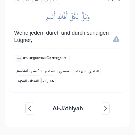
وَيۡلٞ لِّكُلِّ أَفَّاكٍ أَثِيمٖ
Wehe jedem durch und durch sündigen
Lügner,
अन्य अनुवादहरूलार्इ प्रस्तुत गर
التفاسير:
الطبري
ابن كثير
السعدي
المختصر
المُيسَّر
|
هدايات
النفحات المكية
Al-Jāthiyah