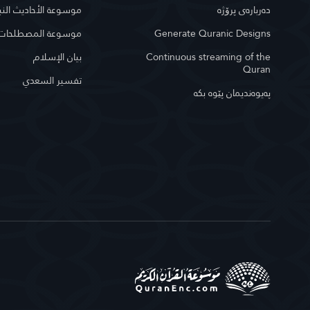
دەربارەی پرۆژە
موسوعة الأحاديث النب
موسوعة المصطلحات ا
Generate Quranic Designs
بيان الإسلام
Continuous streaming of the
Quran
تفسير السعدي
په‌یوه‌ندیمان پێوه‌ بكه‌