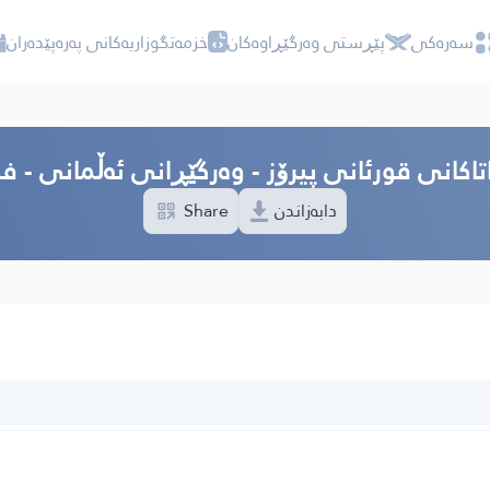
سه‌ره‌كی
پێڕستی وه‌رگێڕاوه‌كان
خزمەتگوزاریەکانی پەرەپێدەران
تاکانی قورئانی پیرۆز - وەرگێڕانی ئەڵمانی - ف
Share
دابەزاندن