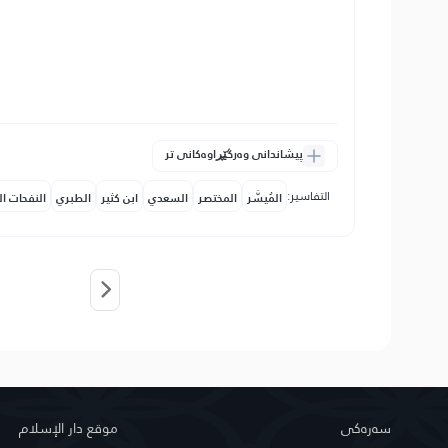
پیشاندانی وەرگێڕاوەکانی تر
التفاسير:
المُيسَّر
المختصر
السعدي
ابن كثير
الطبري
النفحات ال
سه‌ره‌كی
موقع دار الإسلام