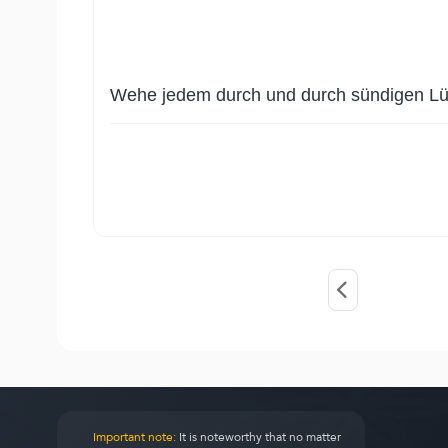
Wehe jedem durch und durch sündigen Lü
Important note:
It is noteworthy that no matter