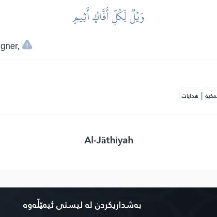
وَيۡلٞ لِّكُلِّ أَفَّاكٍ أَثِيمٖ
gner,
|
مكية
هدايات
Al-Jāthiyah
بەشداریکردن لە لیستی ئیمێڵەوە