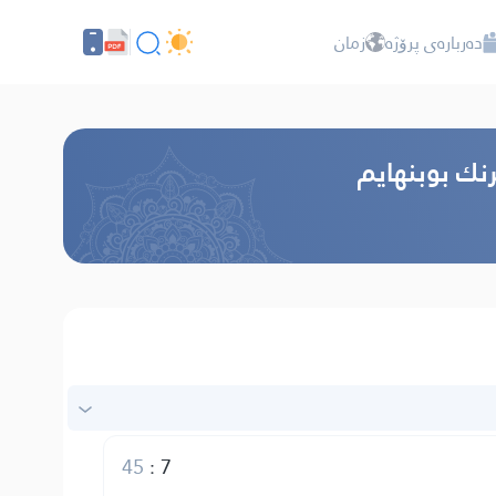
دەربارەی پرۆژە
زمان
رنك بوبنهایم
45
:
7