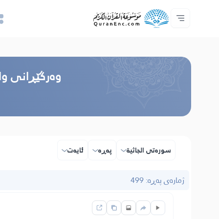
خزمەتگوزاریەکانی پەرەپێدەران - API
پێڕستی وه‌رگێڕاوه‌كان
په‌یوه‌ندیمان پێوه‌ بكه‌
دەربارەی پرۆژە
سه‌ره‌كی
Audio
زمان
Browse Old Version
وه‌رگێڕانی وا
سوره‌تی الجاثیة
پەڕە
ئایه‌ت
ژمارەی پەڕە: 499