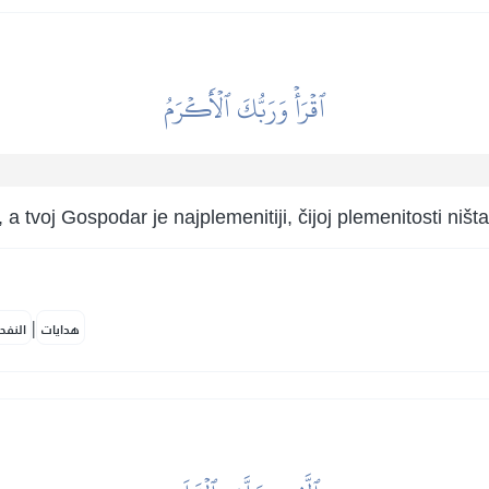
ٱقۡرَأۡ وَرَبُّكَ ٱلۡأَكۡرَمُ
 a tvoj Gospodar je najplemenitiji, čijoj plemenitosti ništa n
|
هدايات
النفح