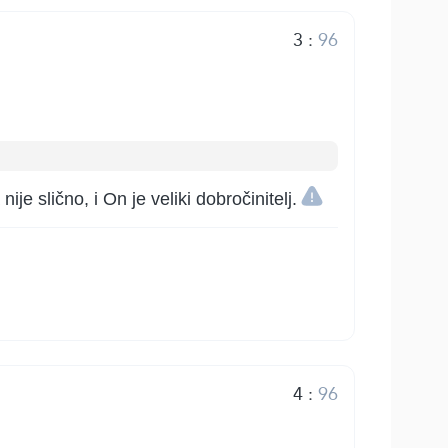
3
:
96
ije slično, i On je veliki dobročinitelj.
4
:
96