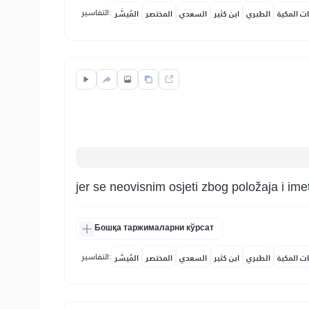
التفاسير:
ات المكية
الطبري
ابن كثير
السعدي
المختصر
المُيسَّر
jer se neovisnim osjeti zbog položaja i ime
Бошқа таржималарни кўрсат
التفاسير:
ات المكية
الطبري
ابن كثير
السعدي
المختصر
المُيسَّر