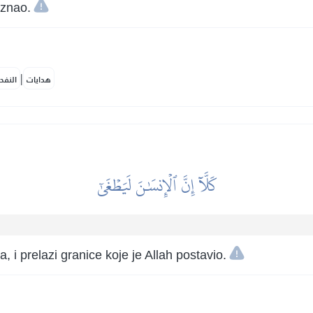
 znao.
|
هدايات
النفح
كَلَّآ إِنَّ ٱلۡإِنسَٰنَ لَيَطۡغَىٰٓ
, i prelazi granice koje je Allah postavio.