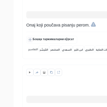
Onaj koji poučava pisanju perom.
Бошқа таржималарни кўрсат
التفاسير:
ات المكية
الطبري
ابن كثير
السعدي
المختصر
المُيسَّر