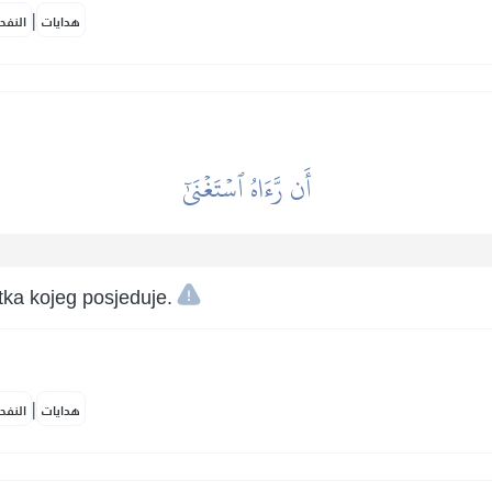
|
هدايات
النفح
أَن رَّءَاهُ ٱسۡتَغۡنَىٰٓ
tka kojeg posjeduje.
|
هدايات
النفح