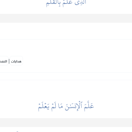
ٱلَّذِي عَلَّمَ بِٱلۡقَلَمِ
|
هدايات
النفح
عَلَّمَ ٱلۡإِنسَٰنَ مَا لَمۡ يَعۡلَمۡ