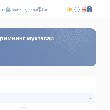
ати
Лойиҳа ҳақида
Тил
аримнинг мухтасар