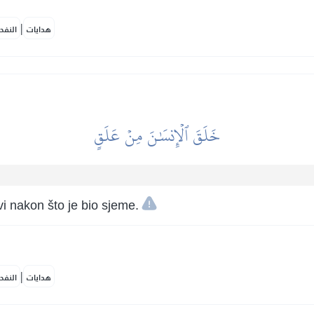
|
هدايات
النفح
خَلَقَ ٱلۡإِنسَٰنَ مِنۡ عَلَقٍ
i nakon što je bio sjeme.
|
هدايات
النفح