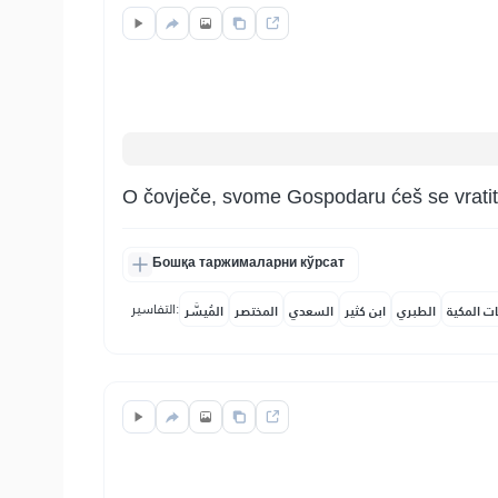
O čovječe, svome Gospodaru ćeš se vratiti
Бошқа таржималарни кўрсат
التفاسير:
ات المكية
الطبري
ابن كثير
السعدي
المختصر
المُيسَّر