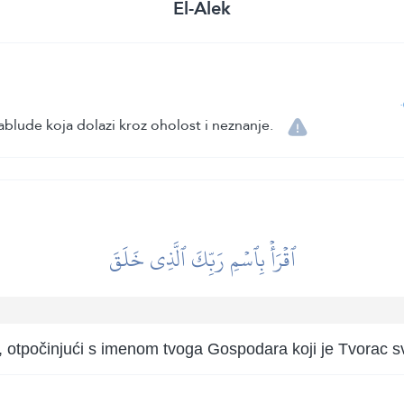
El-Alek
blude koja dolazi kroz oholost i neznanje.
ٱقۡرَأۡ بِٱسۡمِ رَبِّكَ ٱلَّذِي خَلَقَ
je, otpočinjući s imenom tvoga Gospodara koji je Tvorac s