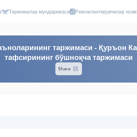
а
Таржималар мундарижаси
Ривожлантирувчилар хизм
ъноларининг таржимаси - Қуръон К
тафсирининг бўшноқча таржимаси
Share