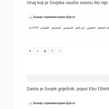
Onaj koji je čovjeka naučio svemu što nije
Бошқа таржималарни кўрсат
التفاسير:
ات المكية
الطبري
ابن كثير
السعدي
المختصر
المُيسَّر
Zaista je čovjek griješnik, poput Ebu Džehla
Бошқа таржималарни кўрсат