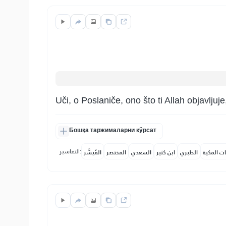
Uči, o Poslaniče, ono što ti Allah objavljuje,
Бошқа таржималарни кўрсат
التفاسير:
ات المكية
الطبري
ابن كثير
السعدي
المختصر
المُيسَّر