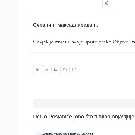
Суранинг мақсадларидан..:
Čovjek je između svoje upute preko Objave i za
Uči, o Poslaniče, ono što ti Allah objavlju
Бошқа таржималарни кўрсат