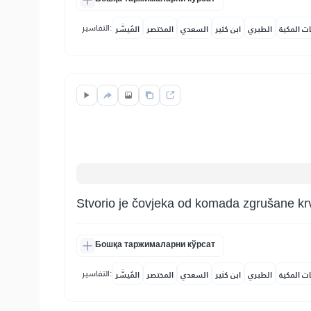
التفاسير:
ات المكية
الطبري
ابن كثير
السعدي
المختصر
المُيسَّر
Stvorio je čovjeka od komada zgrušane krv
Бошқа таржималарни кўрсат
التفاسير:
ات المكية
الطبري
ابن كثير
السعدي
المختصر
المُيسَّر