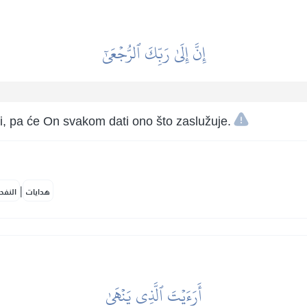
إِنَّ إِلَىٰ رَبِّكَ ٱلرُّجۡعَىٰٓ
, pa će On svakom dati ono što zaslužuje.
|
هدايات
النفح
أَرَءَيۡتَ ٱلَّذِي يَنۡهَىٰ