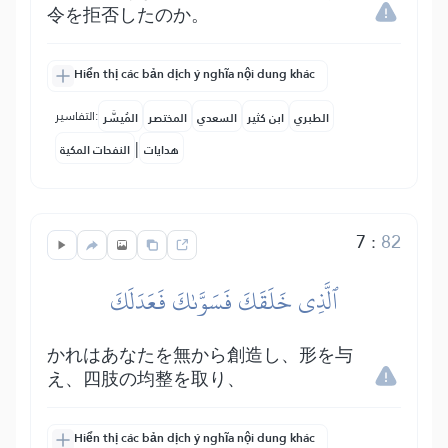
令を拒否したのか。
Hiển thị các bản dịch ý nghĩa nội dung khác
التفاسير:
الطبري
ابن كثير
السعدي
المختصر
المُيسَّر
|
هدايات
النفحات المكية
7
:
82
ٱلَّذِي خَلَقَكَ فَسَوَّىٰكَ فَعَدَلَكَ
かれはあなたを無から創造し、形を与
え、四肢の均整を取り、
Hiển thị các bản dịch ý nghĩa nội dung khác