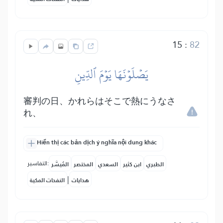
15
:
82
يَصۡلَوۡنَهَا يَوۡمَ ٱلدِّينِ
審判の日、かれらはそこで熱にうなさ
れ、
Hiển thị các bản dịch ý nghĩa nội dung khác
التفاسير:
الطبري
ابن كثير
السعدي
المختصر
المُيسَّر
|
هدايات
النفحات المكية