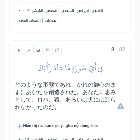
التفاسير:
الطبري
ابن كثير
السعدي
المختصر
المُيسَّر
|
هدايات
النفحات المكية
8
:
82
فِيٓ أَيِّ صُورَةٖ مَّا شَآءَ رَكَّبَكَ
どのような形態であれ、かれの御心のま
まにあなたを創造された。あなたに恵み
として、ロバ、猿、あるいは犬には造ら
れなかったのだ。
Hiển thị các bản dịch ý nghĩa nội dung khác
التفاسير:
الطبري
ابن كثير
السعدي
المختصر
المُيسَّر