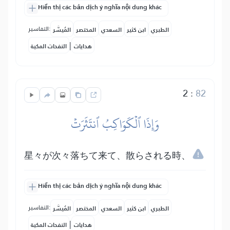
Hiển thị các bản dịch ý nghĩa nội dung khác
التفاسير:
الطبري
ابن كثير
السعدي
المختصر
المُيسَّر
|
هدايات
النفحات المكية
2
:
82
وَإِذَا ٱلۡكَوَاكِبُ ٱنتَثَرَتۡ
星々が次々落ちて来て、散らされる時、
Hiển thị các bản dịch ý nghĩa nội dung khác
التفاسير:
الطبري
ابن كثير
السعدي
المختصر
المُيسَّر
|
هدايات
النفحات المكية