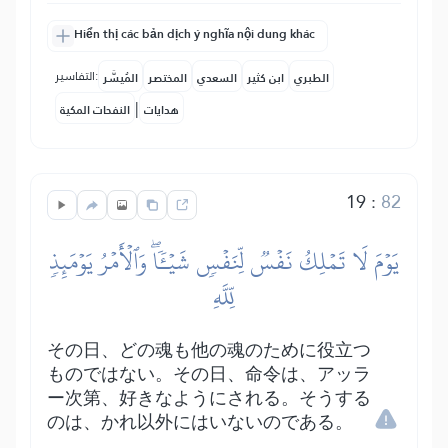
Hiển thị các bản dịch ý nghĩa nội dung khác
التفاسير:
الطبري
ابن كثير
السعدي
المختصر
المُيسَّر
|
هدايات
النفحات المكية
19
:
82
يَوۡمَ لَا تَمۡلِكُ نَفۡسٞ لِّنَفۡسٖ شَيۡـٔٗاۖ وَٱلۡأَمۡرُ يَوۡمَئِذٖ
لِّلَّهِ
その日、どの魂も他の魂のために役立つ
ものではない。その日、命令は、アッラ
ー次第、好きなようにされる。そうする
のは、かれ以外にはいないのである。