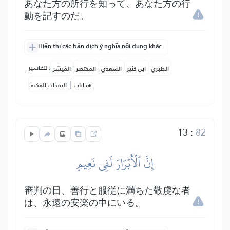
あなた方の所行を知って、あなた方の行
動を記すのだ。
Hiển thị các bản dịch ý nghĩa nội dung khác
التفاسير:
الطبري
ابن كثير
السعدي
المختصر
المُيسَّر
|
هدايات
النفحات المكية
13
:
82
إِنَّ ٱلۡأَبۡرَارَ لَفِي نَعِيمٖ
審判の日、善行と服従に満ちた敬虔な者
は、永遠の安楽の中にいる。