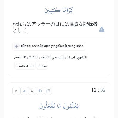
كِرَامٗا كَٰتِبِينَ
かれらはアッラーの目には高貴な記録者
として、
Hiển thị các bản dịch ý nghĩa nội dung khác
التفاسير:
الطبري
ابن كثير
السعدي
المختصر
المُيسَّر
|
هدايات
النفحات المكية
12
:
82
يَعۡلَمُونَ مَا تَفۡعَلُونَ