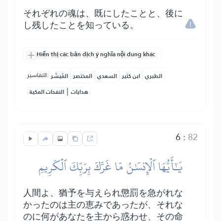
それぞれの魂は、既にしたことと、後に
し残したことを知っている。
Hiển thị các bản dịch ý nghĩa nội dung khác
التفاسير:
الطبري
ابن كثير
السعدي
المختصر
المُيسَّر
|
هدايات
النفحات المكية
6
:
82
يَٰٓأَيُّهَا ٱلۡإِنسَٰنُ مَا غَرَّكَ بِرَبِّكَ ٱلۡكَرِيمِ
人間よ、猶予を与えられ懲罰を急がれな
かったのは主の恵みであったが、それな
のに何があなたを主から惑わせ、その命