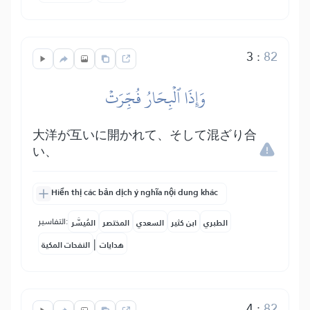
3
:
82
وَإِذَا ٱلۡبِحَارُ فُجِّرَتۡ
大洋が互いに開かれて、そして混ざり合
い、
Hiển thị các bản dịch ý nghĩa nội dung khác
التفاسير:
الطبري
ابن كثير
السعدي
المختصر
المُيسَّر
|
هدايات
النفحات المكية
4
:
82