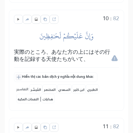
10
:
82
وَإِنَّ عَلَيۡكُمۡ لَحَٰفِظِينَ
実際のところ、あなた方の上にはその行
動を記録する天使たちがいて、
Hiển thị các bản dịch ý nghĩa nội dung khác
التفاسير:
الطبري
ابن كثير
السعدي
المختصر
المُيسَّر
|
هدايات
النفحات المكية
11
:
82