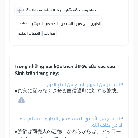
Hiển thị các bản dịch ý nghĩa nội dung khác
التفاسير:
الطبري
ابن كثير
السعدي
المختصر
المُيسَّر
|
هدايات
النفحات المكية
Trong những bài học trích được của các câu
Kinh trên trang này:
• التحذير من الغرور المانع من اتباع الحق.
●真実に従わなくさせる自信過剰に対する警戒。
• الجشع من الأخلاق الذميمة في التجار ولا يسلم منه
إلا من يخاف الله.
●強欲は商売人の悪徳。かれらからは、アッラー