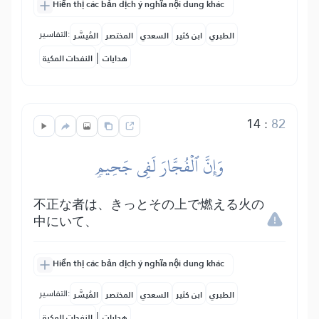
Hiển thị các bản dịch ý nghĩa nội dung khác
التفاسير:
الطبري
ابن كثير
السعدي
المختصر
المُيسَّر
|
هدايات
النفحات المكية
14
:
82
وَإِنَّ ٱلۡفُجَّارَ لَفِي جَحِيمٖ
不正な者は、きっとその上で燃える火の
中にいて、
Hiển thị các bản dịch ý nghĩa nội dung khác
التفاسير:
الطبري
ابن كثير
السعدي
المختصر
المُيسَّر
|
هدايات
النفحات المكية