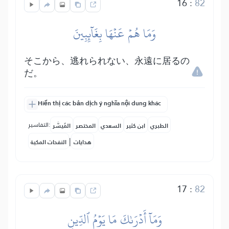
16
:
82
وَمَا هُمۡ عَنۡهَا بِغَآئِبِينَ
そこから、逃れられない、永遠に居るの
だ。
Hiển thị các bản dịch ý nghĩa nội dung khác
التفاسير:
الطبري
ابن كثير
السعدي
المختصر
المُيسَّر
|
هدايات
النفحات المكية
17
:
82
وَمَآ أَدۡرَىٰكَ مَا يَوۡمُ ٱلدِّينِ