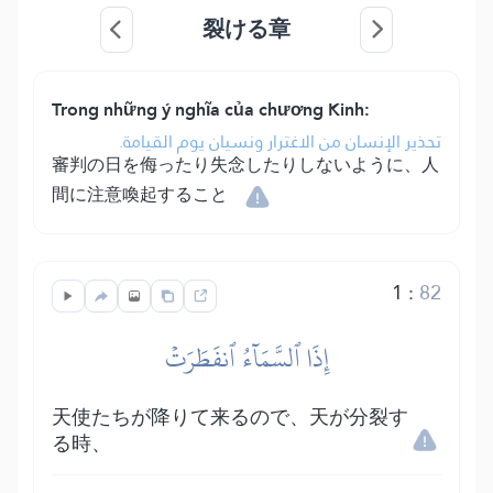
裂ける章
Trong những ý nghĩa của chương Kinh:
تحذير الإنسان من الاغترار ونسيان يوم القيامة.
審判の日を侮ったり失念したりしないように、人
間に注意喚起すること
1
:
82
إِذَا ٱلسَّمَآءُ ٱنفَطَرَتۡ
天使たちが降りて来るので、天が分裂す
る時、