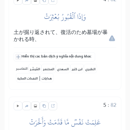
وَإِذَا ٱلۡقُبُورُ بُعۡثِرَتۡ
土が掘り返されて、復活のため墓場が暴
かれる時、
Hiển thị các bản dịch ý nghĩa nội dung khác
التفاسير:
الطبري
ابن كثير
السعدي
المختصر
المُيسَّر
|
هدايات
النفحات المكية
5
:
82
عَلِمَتۡ نَفۡسٞ مَّا قَدَّمَتۡ وَأَخَّرَتۡ