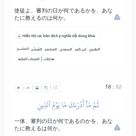
使徒よ、審判の日が何であるかを、あな
たに教えるのは何か。
Hiển thị các bản dịch ý nghĩa nội dung khác
التفاسير:
الطبري
ابن كثير
السعدي
المختصر
المُيسَّر
|
هدايات
النفحات المكية
18
:
82
ثُمَّ مَآ أَدۡرَىٰكَ مَا يَوۡمُ ٱلدِّينِ
一体、審判の日が何であるのかを、あな
たに教えるは何か。