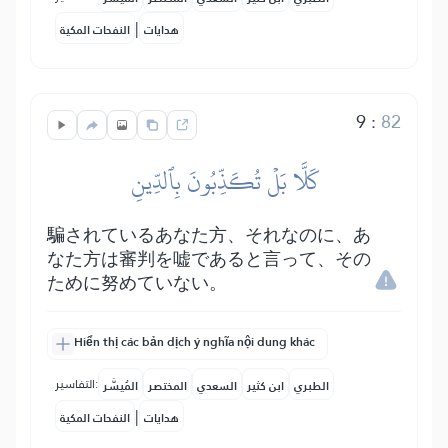
|
هدايات
النفحات المكية
9
:
82
كَلَّا بَلۡ تُكَذِّبُونَ بِٱلدِّينِ
騙されているあなた方、それなのに、あ
なた方は審判を嘘であると言って、その
ために努めていない。
Hiển thị các bản dịch ý nghĩa nội dung khác
التفاسير:
الطبري
ابن كثير
السعدي
المختصر
المُيسَّر
|
هدايات
النفحات المكية