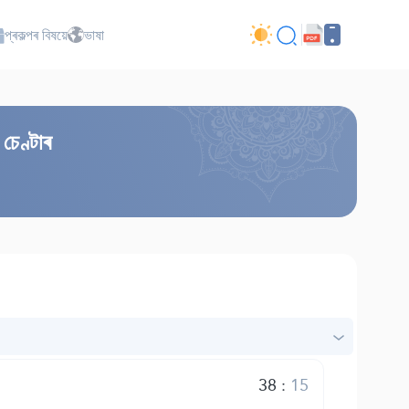
প্ৰকল্পৰ বিষয়ে
ভাষা
চেণ্টাৰ
38
:
15