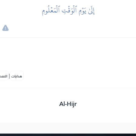
إِلَىٰ يَوۡمِ ٱلۡوَقۡتِ ٱلۡمَعۡلُومِ
|
هدايات
النفح
Al-Hijr