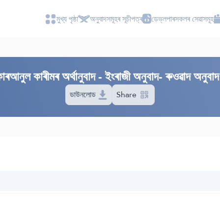
মুখ্য পৃষ্ঠা
অনুবাদসমূহৰ সূচীপত্ৰ
ডেভ্লপাৰসকলৰ সেৱাসমূহ
আনুল কাৰীমৰ অৰ্থানুবাদ - ইংৰাজী অনুবাদ- ৰুওৱাদ অনুবাদ 
ডাউনলোড
Share