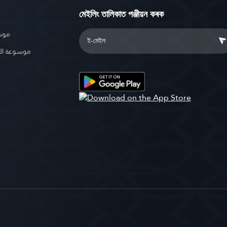
মেইলিং তালিকাত পঞ্জীয়ন কৰক
موسو
موسوعة ال