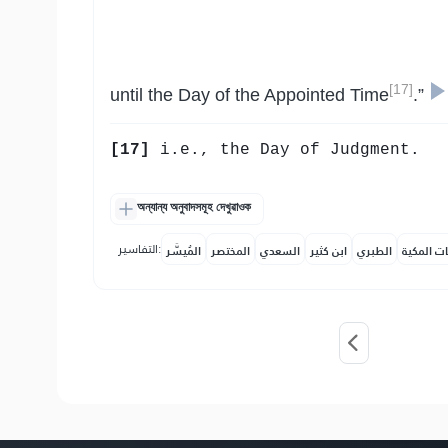
[17]
until the Day of the Appointed Time
.”
[17]
i.e., the Day of Judgment.
অন্যান্য অনুবাদসমূহ দেখুৱাওক
التفاسير:
ات المكية
الطبري
ابن كثير
السعدي
المختصر
المُيسَّر