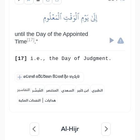
إِلَىٰ يَوۡمِ ٱلۡوَقۡتِ ٱلۡمَعۡلُومِ
until the Day of the Appointed
[17]
Time
.”
[17]
i.e., the Day of Judgment.
වෙනත් පරිවර්තන පිටපත් දිග හැරුම
التفاسير:
الطبري
ابن كثير
السعدي
المختصر
المُيسَّر
|
هدايات
النفحات المكية
Al-Hijr