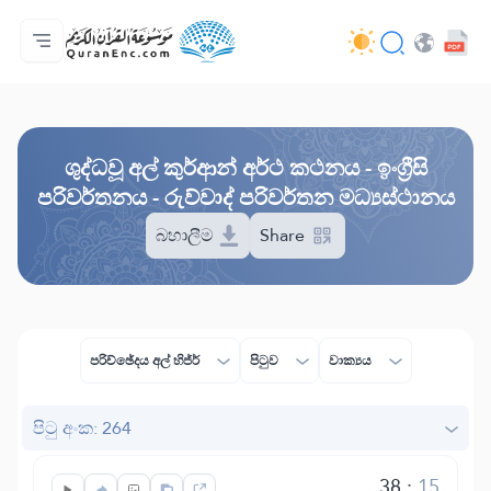
මුල් පිටුව
පරිවර්තන පටුන
Audio
සංවර්ධක සේවා - API
ව්‍යාපෘතිය ගැන
අප අමතන්න
භාෂාව
Browse Old Version
ශුද්ධවූ අල් කුර්ආන් අර්ථ කථනය - ඉංග්‍රීසි
පරිවර්තනය - රුව්වාද් පරිවර්තන මධ්‍යස්ථානය
බහාලීම
Share
පරිච්ඡේදය අල් හිජ්ර්
පිටුව
වාක්‍යය
පිටු අංක: 264
38
:
15