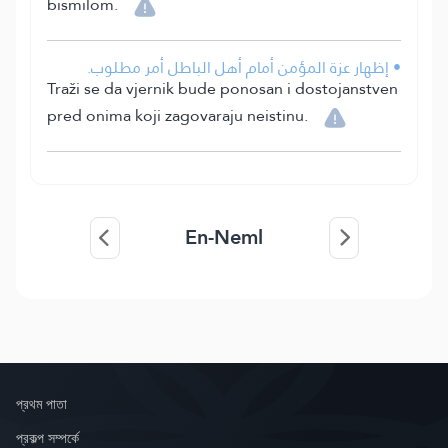
bismilom.
• إظهار عزة المؤمن أمام أهل الباطل أمر مطلوب.
Traži se da vjernik bude ponosan i dostojanstven
pred onima koji zagovaraju neistinu.
En-Neml
প্রথম পাতা
প্রকল্প সম্পর্কে