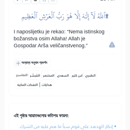
ٱللَّهُ لَآ إِلَٰهَ إِلَّا هُوَ رَبُّ ٱلۡعَرۡشِ ٱلۡعَظِيمِ۩
I naposlijetku je rekao: “Nema istinskog
božanstva osim Allaha! Allah je
Gospodar Arša veličanstvenog.”
অন্যান্য অনুবাদ প্রদর্শন
التفاسير:
الطبري
ابن كثير
السعدي
المختصر
المُيسَّر
|
هدايات
النفحات المكية
এই পৃষ্ঠার আয়াতগুলোর কতিপয় ফায়দা:
• إنكار الهدهد على قوم سبأ ما هم عليه من الشرك