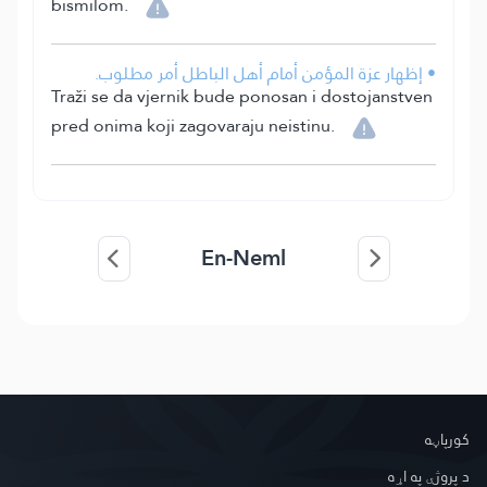
bismilom.
• إظهار عزة المؤمن أمام أهل الباطل أمر مطلوب.
Traži se da vjernik bude ponosan i dostojanstven
pred onima koji zagovaraju neistinu.
En-Neml
کور‌پاڼه
د پروژې په اړه