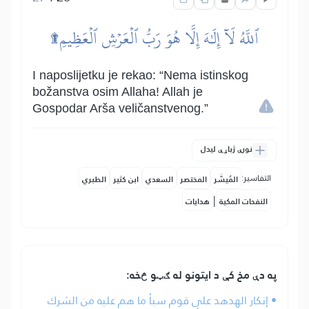
ٱللَّهُ لَآ إِلَٰهَ إِلَّا هُوَ رَبُّ ٱلۡعَرۡشِ ٱلۡعَظِيمِ۩
I naposlijetku je rekao: “Nema istinskog
božanstva osim Allaha! Allah je
Gospodar Arša veličanstvenog.”
نورې ژباړې لیدل
التفاسير:
المُيسَّر
المختصر
السعدي
ابن كثير
الطبري
|
النفحات المكية
هدايات
په دې مخ کې د ایتونو له ګټو څخه:
• إنكار الهدهد على قوم سبأ ما هم عليه من الشرك