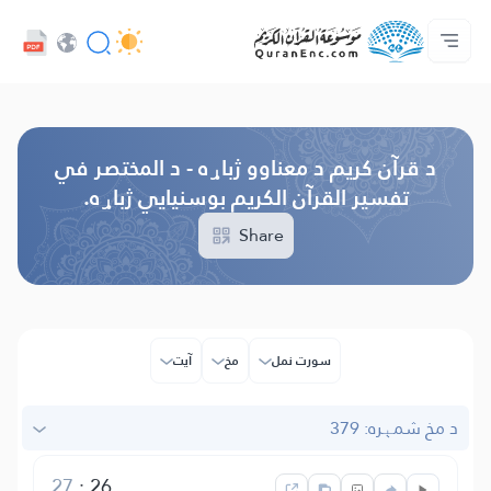
ژبه
Audio
کور‌پاڼه
د پروژې په اړه
د ژباړو فهرست
مونږ سره اړیکه ونیسه
د پراختیا ورکوونکو چوپړتیاوې - API
Browse Old Version
د قرآن کریم د معناوو ژباړه - د المختصر في
تفسیر القرآن الکریم بوسنیایي ژباړه.
Share
سورت نمل
مخ
آیت
د مخ شمېره: 379
27
:
26