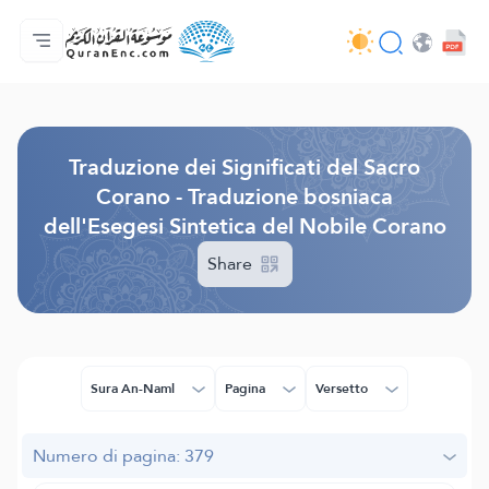
Home
Indice traduzioni
Audio
Servizi per sviluppatori - API
Sul progetto
Contattaci
Lingua
Browse Old Version
Traduzione dei Significati del Sacro
Corano - Traduzione bosniaca
dell'Esegesi Sintetica del Nobile Corano
Share
Sura An-Naml
Pagina
Versetto
Numero di pagina: 379