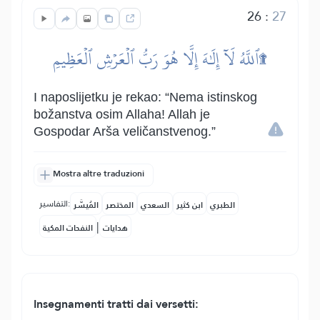
26
:
27
ٱللَّهُ لَآ إِلَٰهَ إِلَّا هُوَ رَبُّ ٱلۡعَرۡشِ ٱلۡعَظِيمِ۩
I naposlijetku je rekao: “Nema istinskog
božanstva osim Allaha! Allah je
Gospodar Arša veličanstvenog.”
Mostra altre traduzioni
التفاسير:
الطبري
ابن كثير
السعدي
المختصر
المُيسَّر
|
هدايات
النفحات المكية
Insegnamenti tratti dai versetti: