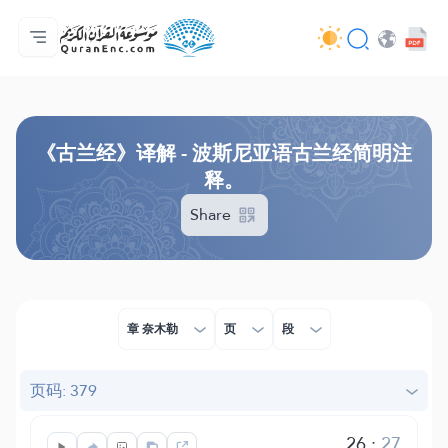
主页
译解目录
Audio
开发者服务 - API
关于此项目
联系我们
语言
Browse Old Version
《古兰经》译解 - 波斯尼亚语古兰经简明注
释。
Share
章 奈木勒
页
段
页码: 379
26
:
27