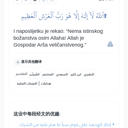
ٱللَّهُ لَآ إِلَٰهَ إِلَّا هُوَ رَبُّ ٱلۡعَرۡشِ ٱلۡعَظِيمِ۩
I naposlijetku je rekao: “Nema istinskog
božanstva osim Allaha! Allah je
Gospodar Arša veličanstvenog.”
显示其他翻译
التفاسير:
الطبري
ابن كثير
السعدي
المختصر
المُيسَّر
|
هدايات
النفحات المكية
这业中每段经文的优越:
• إنكار الهدهد على قوم سبأ ما هم عليه من الشرك