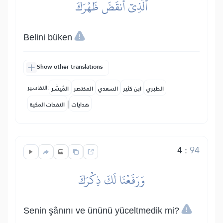
ٱلَّذِيٓ أَنقَضَ ظَهۡرَكَ
Belini büken
Show other translations
التفاسير:
الطبري
ابن كثير
السعدي
المختصر
المُيسَّر
|
هدايات
النفحات المكية
4
:
94
وَرَفَعۡنَا لَكَ ذِكۡرَكَ
Senin şânını ve ününü yüceltmedik mi?