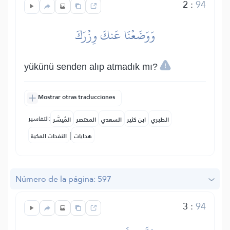
2
:
94
وَوَضَعۡنَا عَنكَ وِزۡرَكَ
yükünü senden alıp atmadık mı?
Mostrar otras traducciones
التفاسير:
الطبري
ابن كثير
السعدي
المختصر
المُيسَّر
|
هدايات
النفحات المكية
Número de la página: 597
3
:
94