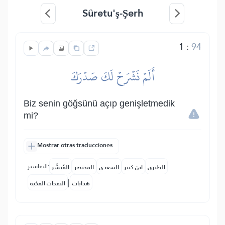
Sûretu'ş-Şerh
1
:
94
أَلَمۡ نَشۡرَحۡ لَكَ صَدۡرَكَ
Biz senin göğsünü açıp genişletmedik
mi?
Mostrar otras traducciones
التفاسير:
الطبري
ابن كثير
السعدي
المختصر
المُيسَّر
|
هدايات
النفحات المكية