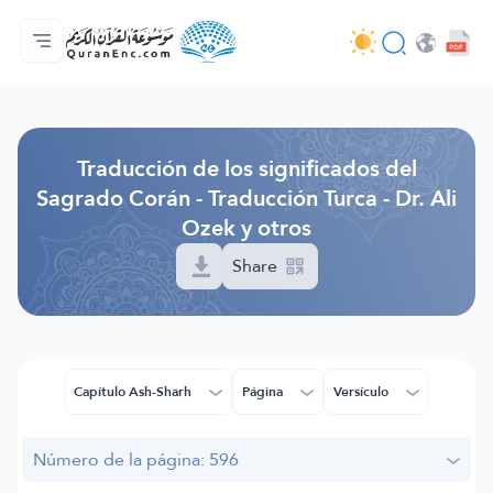
Página principal
Índice de traducciones
Audio
Servicios de desarrolladores - API
Sobre el proyecto
Contáctanos
Idioma
Browse Old Version
Traducción de los significados del
Sagrado Corán - Traducción Turca - Dr. Ali
Ozek y otros
Share
Capítulo Ash-Sharh
Página
Versículo
Número de la página: 596