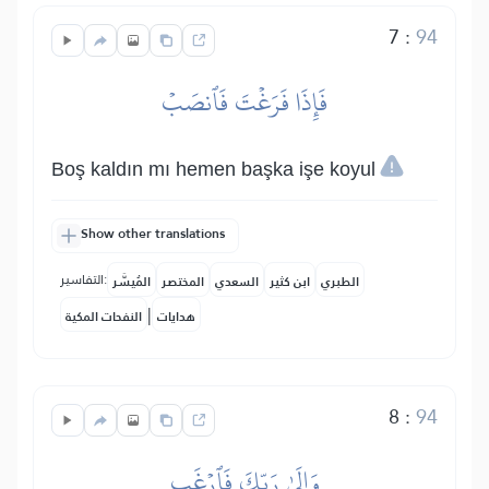
7
:
94
فَإِذَا فَرَغۡتَ فَٱنصَبۡ
Boş kaldın mı hemen başka işe koyul
Show other translations
التفاسير:
الطبري
ابن كثير
السعدي
المختصر
المُيسَّر
|
هدايات
النفحات المكية
8
:
94
وَإِلَىٰ رَبِّكَ فَٱرۡغَب