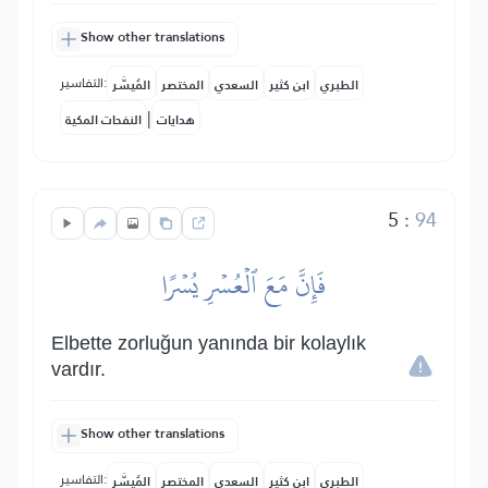
Show other translations
التفاسير:
الطبري
ابن كثير
السعدي
المختصر
المُيسَّر
|
هدايات
النفحات المكية
5
:
94
فَإِنَّ مَعَ ٱلۡعُسۡرِ يُسۡرًا
Elbette zorluğun yanında bir kolaylık
vardır.
Show other translations
التفاسير:
الطبري
ابن كثير
السعدي
المختصر
المُيسَّر