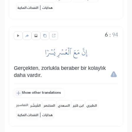
|
هدايات
النفحات المكية
6
:
94
إِنَّ مَعَ ٱلۡعُسۡرِ يُسۡرٗا
Gerçekten, zorlukla beraber bir kolaylık
daha vardır.
Show other translations
التفاسير:
الطبري
ابن كثير
السعدي
المختصر
المُيسَّر
|
هدايات
النفحات المكية