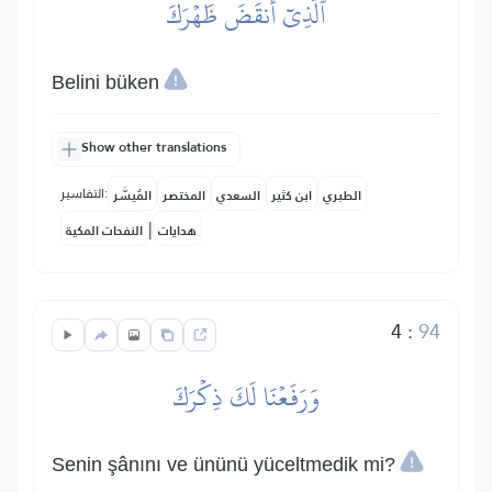
ٱلَّذِيٓ أَنقَضَ ظَهۡرَكَ
Belini büken
Show other translations
التفاسير:
الطبري
ابن كثير
السعدي
المختصر
المُيسَّر
|
هدايات
النفحات المكية
4
:
94
وَرَفَعۡنَا لَكَ ذِكۡرَكَ
Senin şânını ve ününü yüceltmedik mi?