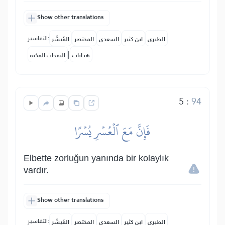
Show other translations
التفاسير:
الطبري
ابن كثير
السعدي
المختصر
المُيسَّر
|
هدايات
النفحات المكية
5
:
94
فَإِنَّ مَعَ ٱلۡعُسۡرِ يُسۡرًا
Elbette zorluğun yanında bir kolaylık
vardır.
Show other translations
التفاسير:
الطبري
ابن كثير
السعدي
المختصر
المُيسَّر