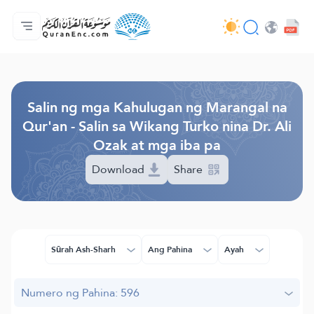
Ang Pangunahin
Indise ng mga Salin
Audio
Mga Serbisyo ng mga Developer - API
Tungkol
makipag-ugnayan sa amin
Ang Wika
Browse Old Version
Salin ng mga Kahulugan ng Marangal na
Qur'an - Salin sa Wikang Turko nina Dr. Ali
Ozak at mga iba pa
Download
Share
Sūrah Ash-Sharh
Ang Pahina
Ayah
Numero ng Pahina: 596