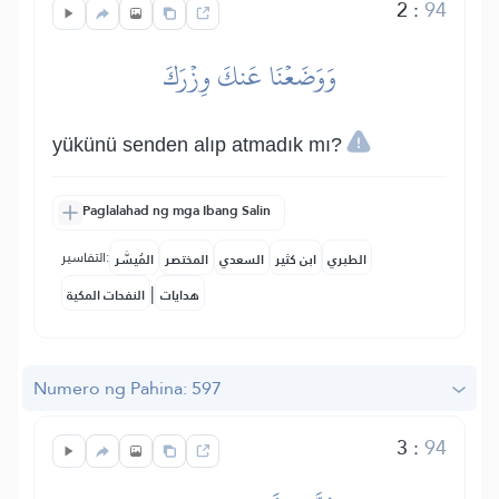
2
:
94
وَوَضَعۡنَا عَنكَ وِزۡرَكَ
yükünü senden alıp atmadık mı?
Paglalahad ng mga Ibang Salin
التفاسير:
الطبري
ابن كثير
السعدي
المختصر
المُيسَّر
|
هدايات
النفحات المكية
Numero ng Pahina: 597
3
:
94