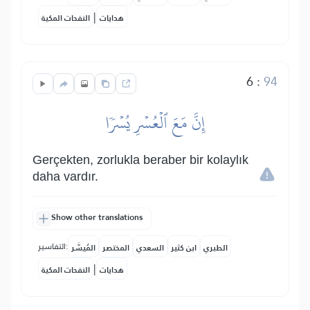
|
هدايات
النفحات المكية
6
:
94
إِنَّ مَعَ ٱلۡعُسۡرِ يُسۡرٗا
Gerçekten, zorlukla beraber bir kolaylık
daha vardır.
Show other translations
التفاسير:
الطبري
ابن كثير
السعدي
المختصر
المُيسَّر
|
هدايات
النفحات المكية