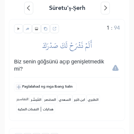
Sûretu'ş-Şerh
1
:
94
أَلَمۡ نَشۡرَحۡ لَكَ صَدۡرَكَ
Biz senin göğsünü açıp genişletmedik
mi?
Paglalahad ng mga Ibang Salin
التفاسير:
الطبري
ابن كثير
السعدي
المختصر
المُيسَّر
|
هدايات
النفحات المكية