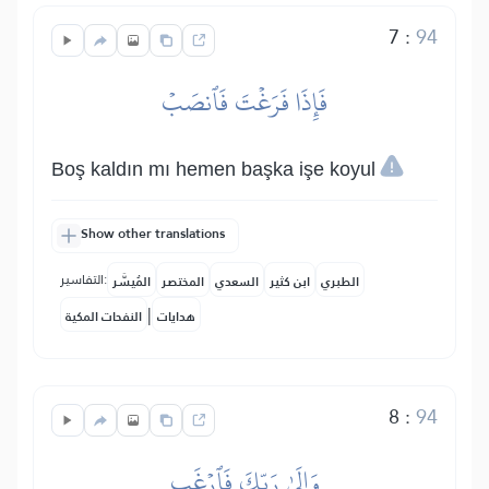
7
:
94
فَإِذَا فَرَغۡتَ فَٱنصَبۡ
Boş kaldın mı hemen başka işe koyul
Show other translations
التفاسير:
الطبري
ابن كثير
السعدي
المختصر
المُيسَّر
|
هدايات
النفحات المكية
8
:
94
وَإِلَىٰ رَبِّكَ فَٱرۡغَب