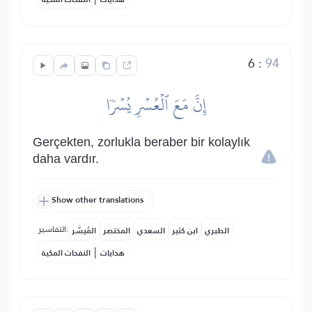
6
:
94
إِنَّ مَعَ ٱلۡعُسۡرِ يُسۡرٗا
Gerçekten, zorlukla beraber bir kolaylık
daha vardır.
Show other translations
التفاسير:
الطبري
ابن كثير
السعدي
المختصر
المُيسَّر
|
هدايات
النفحات المكية