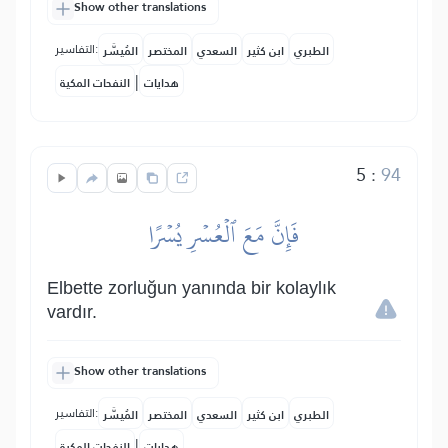
Show other translations
التفاسير:
الطبري
ابن كثير
السعدي
المختصر
المُيسَّر
|
هدايات
النفحات المكية
5
:
94
فَإِنَّ مَعَ ٱلۡعُسۡرِ يُسۡرًا
Elbette zorluğun yanında bir kolaylık
vardır.
Show other translations
التفاسير:
الطبري
ابن كثير
السعدي
المختصر
المُيسَّر
|
هدايات
النفحات المكية