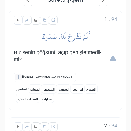
1
:
94
أَلَمۡ نَشۡرَحۡ لَكَ صَدۡرَكَ
Biz senin göğsünü açıp genişletmedik
mi?
Бошқа таржималарни кўрсат
التفاسير:
الطبري
ابن كثير
السعدي
المختصر
المُيسَّر
|
هدايات
النفحات المكية
2
:
94