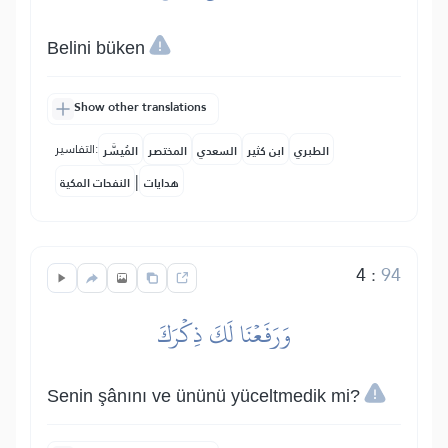
Belini büken
Show other translations
التفاسير:
الطبري
ابن كثير
السعدي
المختصر
المُيسَّر
|
هدايات
النفحات المكية
4
:
94
وَرَفَعۡنَا لَكَ ذِكۡرَكَ
Senin şânını ve ününü yüceltmedik mi?