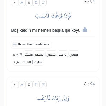
7
:
94
فَإِذَا فَرَغۡتَ فَٱنصَبۡ
Boş kaldın mı hemen başka işe koyul
Show other translations
التفاسير:
الطبري
ابن كثير
السعدي
المختصر
المُيسَّر
|
هدايات
النفحات المكية
8
:
94
وَإِلَىٰ رَبِّكَ فَٱرۡغَب