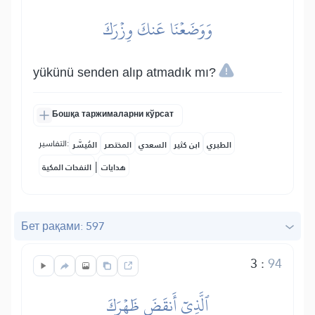
وَوَضَعۡنَا عَنكَ وِزۡرَكَ
yükünü senden alıp atmadık mı?
Бошқа таржималарни кўрсат
التفاسير:
الطبري
ابن كثير
السعدي
المختصر
المُيسَّر
|
هدايات
النفحات المكية
Бет рақами: 597
3
:
94
ٱلَّذِيٓ أَنقَضَ ظَهۡرَكَ