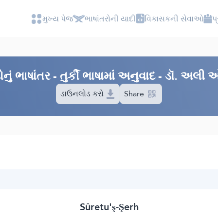
મુખ્ય પેજ
ભાષાંતરોની યાદી
વિકાસકની સેવાઓ
પ
ું ભાષાંતર - તુર્કી ભાષામાં અનુવાદ - ડૉ. અ
ડાઉનલોડ કરો
Share
Sûretu'ş-Şerh