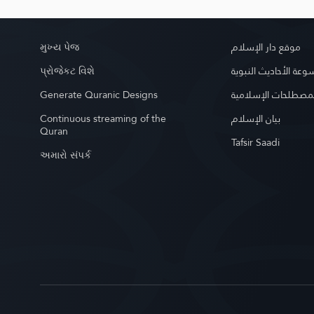
મુખ્ય પેજ
موقع دار الإسلام
પ્રોજેકટ વિશે
عة الأحاديث النبوية
Generate Quranic Designs
مصطلحات الإسلامية
Continuous streaming of the
بيان الإسلام
Quran
Tafsir Saadi
અમારો સંપર્ક