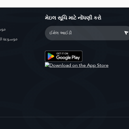
મેઇલ સૂચિ માટે નોંધણી કરો
موسو
موسوعة ال