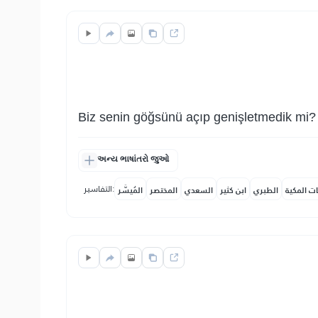
Biz senin göğsünü açıp genişletmedik mi?
અન્ય ભાષાંતરો જુઓ
التفاسير:
ات المكية
الطبري
ابن كثير
السعدي
المختصر
المُيسَّر