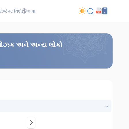
્રોજેકટ વિશે
ભાષા
લી ઓઝક અને અન્ય લોકો