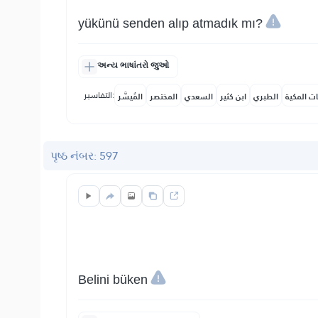
yükünü senden alıp atmadık mı?
અન્ય ભાષાંતરો જુઓ
التفاسير:
ات المكية
الطبري
ابن كثير
السعدي
المختصر
المُيسَّر
પૃષ્ઠ નંબર: 597
Belini büken