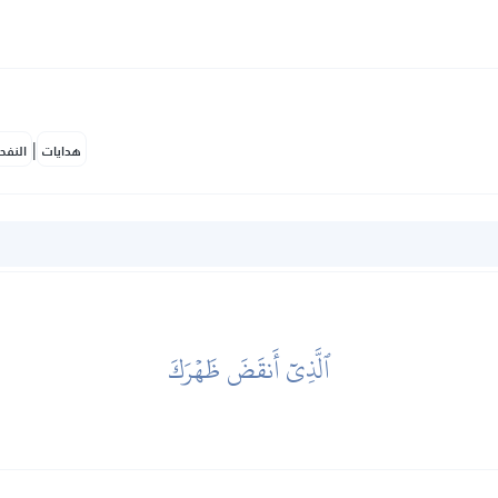
|
هدايات
النفح
ٱلَّذِيٓ أَنقَضَ ظَهۡرَكَ