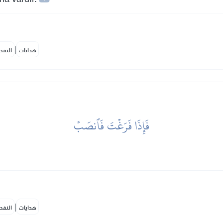
|
هدايات
النفح
فَإِذَا فَرَغۡتَ فَٱنصَبۡ
|
هدايات
النفح