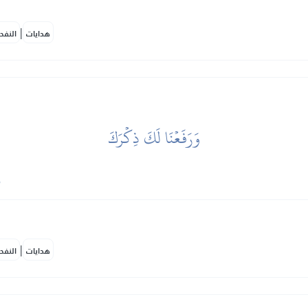
|
هدايات
النفح
وَرَفَعۡنَا لَكَ ذِكۡرَكَ
|
هدايات
النفح