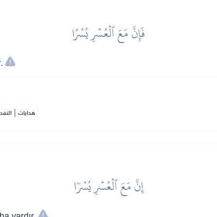
فَإِنَّ مَعَ ٱلۡعُسۡرِ يُسۡرًا
.
|
هدايات
النفح
إِنَّ مَعَ ٱلۡعُسۡرِ يُسۡرٗا
ha vardır.