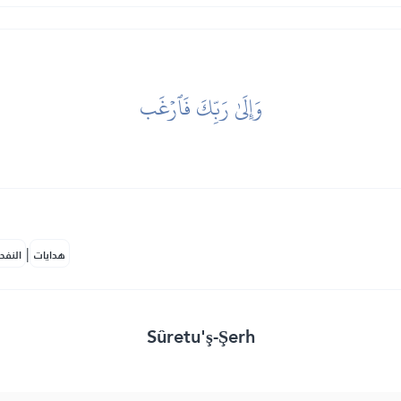
وَإِلَىٰ رَبِّكَ فَٱرۡغَب
|
هدايات
النفح
Sûretu'ş-Şerh