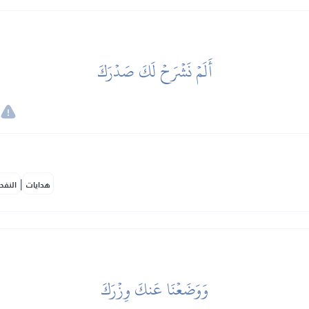
أَلَمۡ نَشۡرَحۡ لَكَ صَدۡرَكَ
|
هدايات
النفح
وَوَضَعۡنَا عَنكَ وِزۡرَكَ