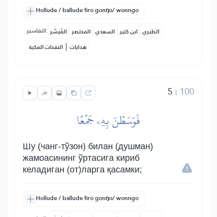
Hollude / ballude firo gonŋo/ wonngo
التفاسير:
الطبري
ابن كثير
السعدي
المختصر
المُيسَّر
|
هدايات
النفحات المكية
5
:
100
فَوَسَطۡنَ بِهِۦ جَمۡعًا
Шу (чанг-тўзон) билан (душман)
жамоасининг ўртасига кириб
келадиган (от)ларга қасамки;
Hollude / ballude firo gonŋo/ wonngo