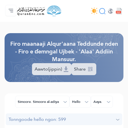
Jaɓɓorgo
Loowdi firooji ɗi
Audio
Golleeji topayɓe ( heyɗintinooɓe) ɓen - API
Fii eɓɓoore nde
Humpo'ndir e amen
Ɗemngal
Browse Old Version
Firo maanaaji Alqur'aana Teddunde nden
- Firo e ɗemngal Ujbek - 'Alaa' Addiin
Mansuur.
Aawto(jippin)
Share
Simoore. Simoore al-adiya
Hello
Aaya.
Tonngoode hello ngon: 599