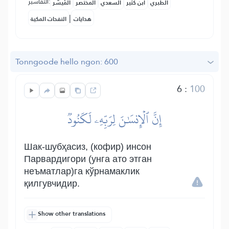
التفاسير:
الطبري
ابن كثير
السعدي
المختصر
المُيسَّر
|
هدايات
النفحات المكية
Tonngoode hello ngon: 600
6
:
100
إِنَّ ٱلۡإِنسَٰنَ لِرَبِّهِۦ لَكَنُودٞ
Шак-шубҳасиз, (кофир) инсон
Парвардигори (унга ато этган
неъматлар)га кўрнамаклик
қилгувчидир.
Show other translations