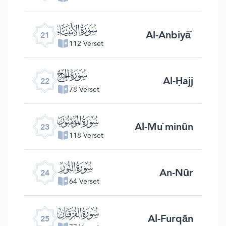
ﮡ
Al-Anbiyā`
21
112 Verset
ﮢ
Al-Ḥajj
22
78 Verset
ﮣ
Al-Mu`minūn
23
118 Verset
ﮤ
An-Nūr
24
64 Verset
ﮥ
Al-Furqān
25