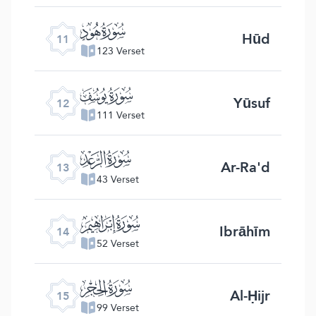
ﮗ
Hūd
11
123 Verset
ﮘ
Yūsuf
12
111 Verset
ﮙ
Ar-Ra'd
13
43 Verset
ﮚ
Ibrāhīm
14
52 Verset
ﮛ
Al-Ḥijr
15
99 Verset