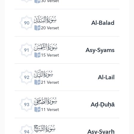
30 Verset
ﰇ
Al-Balad
90
20 Verset
ﰈ
Asy-Syams
91
15 Verset
ﰉ
Al-Lail
92
21 Verset
ﰊ
Aḍ-Ḍuḥā
93
11 Verset
ﰋ
Asy-Syarḥ
94