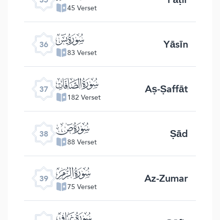
45 Verset
ﮰ
Yāsīn
36
83 Verset
ﮱ
Aṣ-Ṣaffāt
37
182 Verset
ﯓ
Ṣād
38
88 Verset
ﯔ
Az-Zumar
39
75 Verset
ﯕ