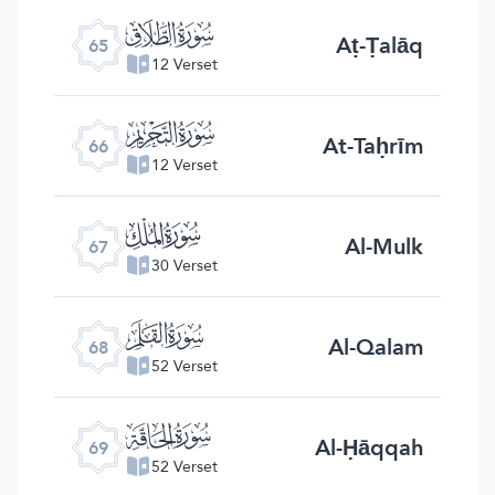
ﯮ
Aṭ-Ṭalāq
65
12 Verset
ﯯ
At-Taḥrīm
66
12 Verset
ﯰ
Al-Mulk
67
30 Verset
ﯱ
Al-Qalam
68
52 Verset
ﯲ
Al-Ḥāqqah
69
52 Verset