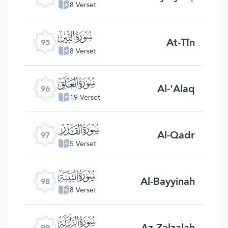
8 Verset
ﰌ
At-Tīn
95
8 Verset
ﰍ
Al-'Alaq
96
19 Verset
ﰎ
Al-Qadr
97
5 Verset
ﰏ
Al-Bayyinah
98
8 Verset
ﰐ
Az-Zalzalah
99