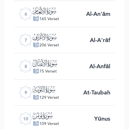
ﮒ
Al-An'ām
6
165 Verset
ﮓ
Al-A'rāf
7
206 Verset
ﮔ
Al-Anfāl
8
75 Verset
ﮕ
At-Taubah
9
129 Verset
ﮖ
Yūnus
10
109 Verset