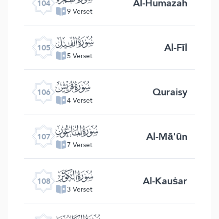
Al-Humazah
104
9 Verset
ﰖ
Al-Fīl
105
5 Verset
ﰗ
Quraisy
106
4 Verset
ﰘ
Al-Mā'ūn
107
7 Verset
ﰙ
Al-Kauṡar
108
3 Verset