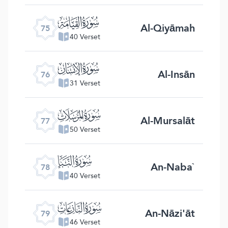
ﯸ
Al-Qiyāmah
75
40 Verset
ﯹ
Al-Insān
76
31 Verset
ﯺ
Al-Mursalāt
77
50 Verset
ﯻ
An-Naba`
78
40 Verset
ﯼ
An-Nāzi'āt
79
46 Verset