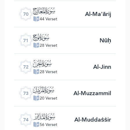
ﯳ
Al-Ma'ārij
70
44 Verset
ﯴ
Nūḥ
71
28 Verset
ﯵ
Al-Jinn
72
28 Verset
ﯶ
Al-Muzzammil
73
20 Verset
ﯷ
Al-Muddaṡṡir
74
56 Verset