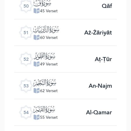
ﯟ
Qāf
50
45 Verset
ﯠ
Aż-Żāriyāt
51
60 Verset
ﯡ
Aṭ-Ṭūr
52
49 Verset
ﯢ
An-Najm
53
62 Verset
ﯣ
Al-Qamar
54
55 Verset