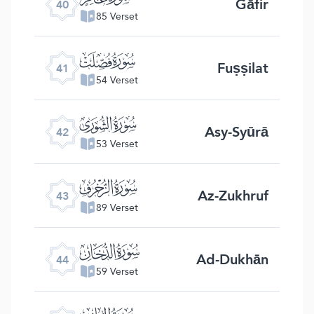
Gāfir
40
85 Verset
ﯖ
Fuṣṣilat
41
54 Verset
ﯗ
Asy-Syūrā
42
53 Verset
ﯘ
Az-Zukhruf
43
89 Verset
ﯙ
Ad-Dukhān
44
59 Verset