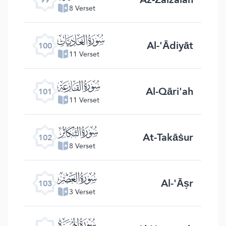
8 Verset
ﰑ
Al-'Ādiyāt
100
11 Verset
ﰒ
Al-Qāri'ah
101
11 Verset
ﰓ
At-Takāṡur
102
8 Verset
ﰔ
Al-'Āṣr
103
3 Verset
ﰕ