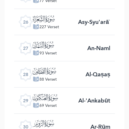
77 Verset
ﮦ
Asy-Syu'arā`
26
227 Verset
ﮧ
An-Naml
27
93 Verset
ﮨ
Al-Qaṣaṣ
28
88 Verset
ﮩ
Al-'Ankabūt
29
69 Verset
ﮪ
Ar-Rūm
30