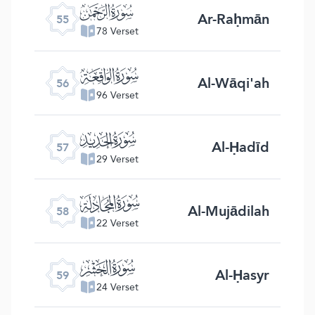
ﯤ
Ar-Raḥmān
55
78 Verset
ﯥ
Al-Wāqi'ah
56
96 Verset
ﯦ
Al-Ḥadīd
57
29 Verset
ﯧ
Al-Mujādilah
58
22 Verset
ﯨ
Al-Ḥasyr
59
24 Verset