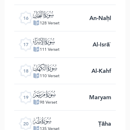
ﮜ
An-Naḥl
16
128 Verset
ﮝ
Al-Isrā`
17
111 Verset
ﮞ
Al-Kahf
18
110 Verset
ﮟ
Maryam
19
98 Verset
ﮠ
Ṭāha
20
135 Verset