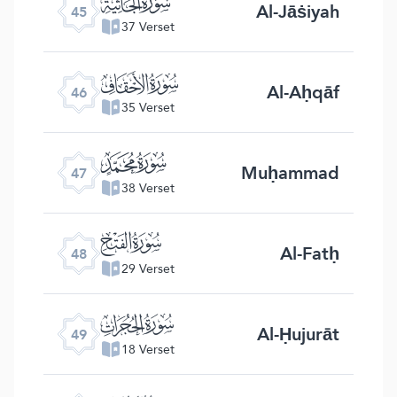
ﯚ
Al-Jāṡiyah
45
37 Verset
ﯛ
Al-Aḥqāf
46
35 Verset
ﯜ
Muḥammad
47
38 Verset
ﯝ
Al-Fatḥ
48
29 Verset
ﯞ
Al-Ḥujurāt
49
18 Verset