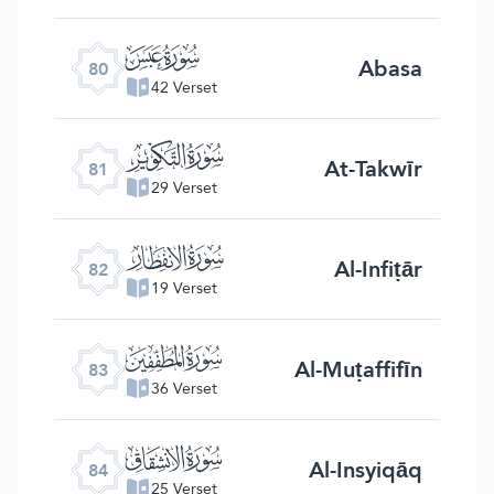
ﯽ
Abasa
80
42 Verset
ﯾ
At-Takwīr
81
29 Verset
ﯿ
Al-Infiṭār
82
19 Verset
ﰀ
Al-Muṭaffifīn
83
36 Verset
ﰁ
Al-Insyiqāq
84
25 Verset