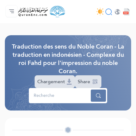
Accueil
Index des traductions
Audio
Services des développeurs du site - API
Autour du projet
Nous contacter
Langue
Browse Old Version
Traduction des sens du Noble Coran - La
traduction en indonésien - Complexe du
roi Fahd pour l'impression du noble
Coran.
Chargement
Share