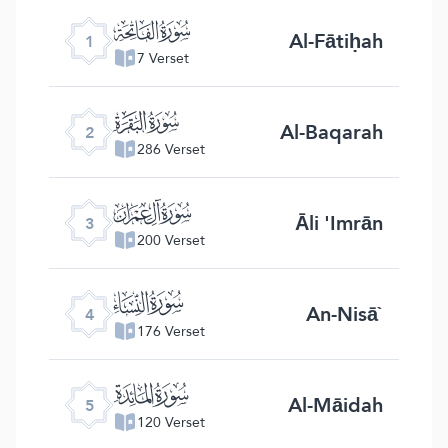
ﮍ
Al-Fātiḥah
1
7 Verset
ﮎ
Al-Baqarah
2
286 Verset
ﮏ
Āli 'Imrān
3
200 Verset
ﮐ
An-Nisā`
4
176 Verset
ﮑ
Al-Māidah
5
120 Verset