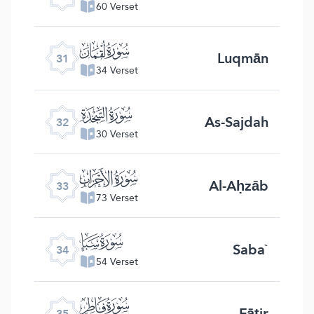
60 Verset
ﮫ
Luqmān
31
34 Verset
ﮬ
As-Sajdah
32
30 Verset
ﮭ
Al-Aḥzāb
33
73 Verset
ﮮ
Saba`
34
54 Verset
ﮯ
Fāṭir
35