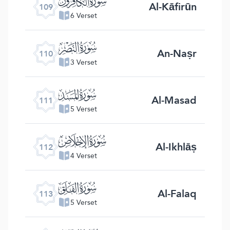
ﰚ
Al-Kāfirūn
109
6 Verset
ﰛ
An-Naṣr
110
3 Verset
ﰜ
Al-Masad
111
5 Verset
ﰝ
Al-Ikhlāṣ
112
4 Verset
ﰞ
Al-Falaq
113
5 Verset