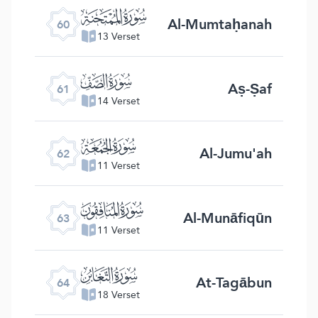
ﯩ
Al-Mumtaḥanah
60
13 Verset
ﯪ
Aṣ-Ṣaf
61
14 Verset
ﯫ
Al-Jumu'ah
62
11 Verset
ﯬ
Al-Munāfiqūn
63
11 Verset
ﯭ
At-Tagābun
64
18 Verset