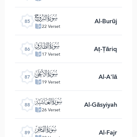
ﰂ
Al-Burūj
85
22 Verset
ﰃ
Aṭ-Ṭāriq
86
17 Verset
ﰄ
Al-A'lā
87
19 Verset
ﰅ
Al-Gāsyiyah
88
26 Verset
ﰆ
Al-Fajr
89