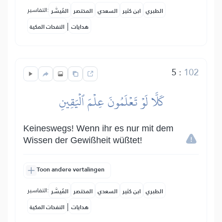
التفاسير:
الطبري
ابن كثير
السعدي
المختصر
المُيسَّر
|
هدايات
النفحات المكية
5
:
102
كَلَّا لَوۡ تَعۡلَمُونَ عِلۡمَ ٱلۡيَقِينِ
Keineswegs! Wenn ihr es nur mit dem
Wissen der Gewißheit wüßtet!
Toon andere vertalingen
التفاسير:
الطبري
ابن كثير
السعدي
المختصر
المُيسَّر
|
هدايات
النفحات المكية