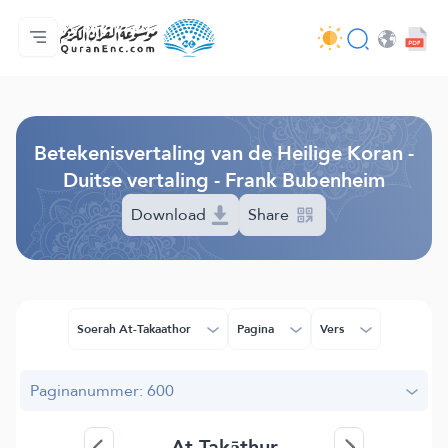
Homepagina
Inhoudsopgave van de vertalingen
Audio
Diensten voor ontwikkelaars - API
Over het project
Contacteer ons
Taal
Browse Old Version
Betekenisvertaling van de Heilige Koran -
Duitse vertaling - Frank Bubenheim
Download
Share
Soerah At-Takaathor
Pagina
Vers
Paginanummer: 600
At-Takāthur