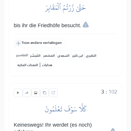
حَتَّىٰ زُرۡتُمُ ٱلۡمَقَابِرَ
bis ihr die Friedhöfe besucht.
Toon andere vertalingen
التفاسير:
الطبري
ابن كثير
السعدي
المختصر
المُيسَّر
|
هدايات
النفحات المكية
3
:
102
كَلَّا سَوۡفَ تَعۡلَمُونَ
Keineswegs! Ihr werdet (es noch)