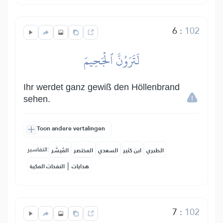
6
:
102
لَتَرَوُنَّ ٱلۡجَحِيمَ
Ihr werdet ganz gewiß den Höllenbrand
sehen.
Toon andere vertalingen
التفاسير:
الطبري
ابن كثير
السعدي
المختصر
المُيسَّر
|
هدايات
النفحات المكية
7
:
102