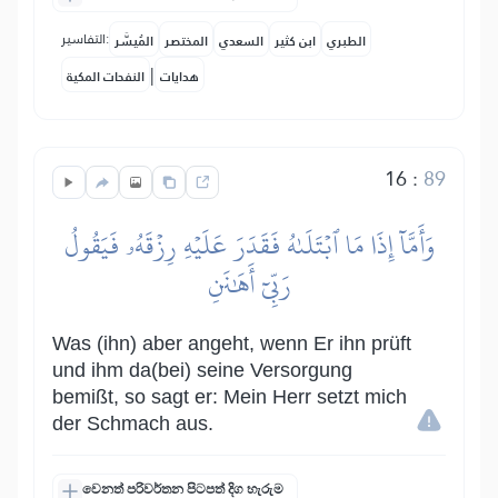
التفاسير:
الطبري
ابن كثير
السعدي
المختصر
المُيسَّر
|
هدايات
النفحات المكية
16
:
89
وَأَمَّآ إِذَا مَا ٱبۡتَلَىٰهُ فَقَدَرَ عَلَيۡهِ رِزۡقَهُۥ فَيَقُولُ
رَبِّيٓ أَهَٰنَنِ
Was (ihn) aber angeht, wenn Er ihn prüft
und ihm da(bei) seine Versorgung
bemißt, so sagt er: Mein Herr setzt mich
der Schmach aus.
වෙනත් පරිවර්තන පිටපත් දිග හැරුම