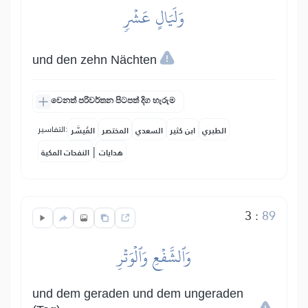
وَلَيَالٍ عَشۡرٖ
und den zehn Nächten
වෙනත් පරිවර්තන පිටපත් දිග හැරුම
التفاسير:
الطبري
ابن كثير
السعدي
المختصر
المُيسَّر
|
هدايات
النفحات المكية
3
:
89
وَٱلشَّفۡعِ وَٱلۡوَتۡرِ
und dem geraden und dem ungeraden