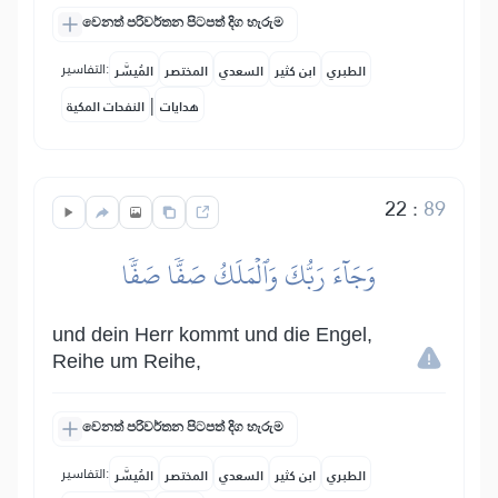
වෙනත් පරිවර්තන පිටපත් දිග හැරුම
التفاسير:
الطبري
ابن كثير
السعدي
المختصر
المُيسَّر
|
هدايات
النفحات المكية
22
:
89
وَجَآءَ رَبُّكَ وَٱلۡمَلَكُ صَفّٗا صَفّٗا
und dein Herr kommt und die Engel,
Reihe um Reihe,
වෙනත් පරිවර්තන පිටපත් දිග හැරුම
التفاسير:
الطبري
ابن كثير
السعدي
المختصر
المُيسَّر