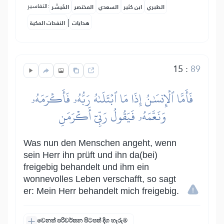
التفاسير:
الطبري
ابن كثير
السعدي
المختصر
المُيسَّر
|
هدايات
النفحات المكية
15
:
89
فَأَمَّا ٱلۡإِنسَٰنُ إِذَا مَا ٱبۡتَلَىٰهُ رَبُّهُۥ فَأَكۡرَمَهُۥ
وَنَعَّمَهُۥ فَيَقُولُ رَبِّيٓ أَكۡرَمَنِ
Was nun den Menschen angeht, wenn
sein Herr ihn prüft und ihn da(bei)
freigebig behandelt und ihm ein
wonnevolles Leben verschafft, so sagt
er: Mein Herr behandelt mich freigebig.
වෙනත් පරිවර්තන පිටපත් දිග හැරුම