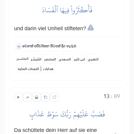
فَأَكۡثَرُواْ فِيهَا ٱلۡفَسَادَ
und darin viel Unheil stifteten?
වෙනත් පරිවර්තන පිටපත් දිග හැරුම
التفاسير:
الطبري
ابن كثير
السعدي
المختصر
المُيسَّر
|
هدايات
النفحات المكية
13
:
89
فَصَبَّ عَلَيۡهِمۡ رَبُّكَ سَوۡطَ عَذَابٍ
Da schüttete dein Herr auf sie eine