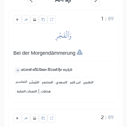
1
:
89
وَٱلۡفَجۡرِ
Bei der Morgendämmerung
වෙනත් පරිවර්තන පිටපත් දිග හැරුම
التفاسير:
الطبري
ابن كثير
السعدي
المختصر
المُيسَّر
|
هدايات
النفحات المكية
2
:
89