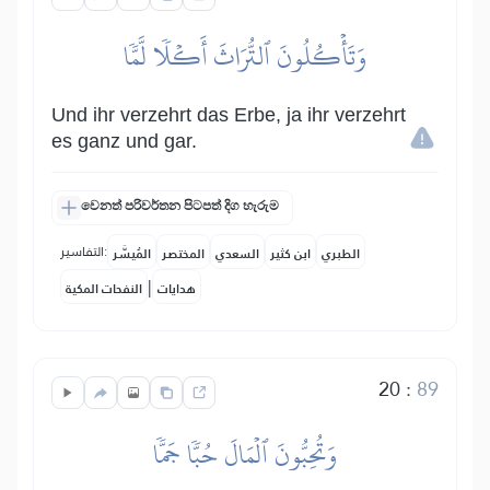
وَتَأۡكُلُونَ ٱلتُّرَاثَ أَكۡلٗا لَّمّٗا
Und ihr verzehrt das Erbe, ja ihr verzehrt
es ganz und gar.
වෙනත් පරිවර්තන පිටපත් දිග හැරුම
التفاسير:
الطبري
ابن كثير
السعدي
المختصر
المُيسَّر
|
هدايات
النفحات المكية
20
:
89
وَتُحِبُّونَ ٱلۡمَالَ حُبّٗا جَمّٗا