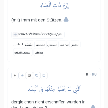
إِرَمَ ذَاتِ ٱلۡعِمَادِ
(mit) Iram mit den Stützen,
වෙනත් පරිවර්තන පිටපත් දිග හැරුම
التفاسير:
الطبري
ابن كثير
السعدي
المختصر
المُيسَّر
|
هدايات
النفحات المكية
8
:
89
ٱلَّتِي لَمۡ يُخۡلَقۡ مِثۡلُهَا فِي ٱلۡبِلَٰدِ
dergleichen nicht erschaffen wurden in
den Landstrichen?