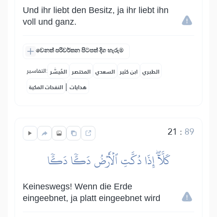
Und ihr liebt den Besitz, ja ihr liebt ihn
voll und ganz.
වෙනත් පරිවර්තන පිටපත් දිග හැරුම
التفاسير:
الطبري
ابن كثير
السعدي
المختصر
المُيسَّر
|
هدايات
النفحات المكية
21
:
89
كَلَّآۖ إِذَا دُكَّتِ ٱلۡأَرۡضُ دَكّٗا دَكّٗا
Keineswegs! Wenn die Erde
eingeebnet, ja platt eingeebnet wird