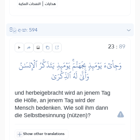
|
هدايات
النفحات المكية
පිටු අංක: 594
23
:
89
وَجِاْيٓءَ يَوۡمَئِذِۭ بِجَهَنَّمَۚ يَوۡمَئِذٖ يَتَذَكَّرُ ٱلۡإِنسَٰنُ
وَأَنَّىٰ لَهُ ٱلذِّكۡرَىٰ
und herbeigebracht wird an jenem Tag
die Hölle, an jenem Tag wird der
Mensch bedenken. Wie soll ihm dann
die Selbstbesinnung (nützen)?
Show other translations