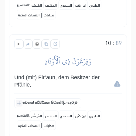
التفاسير:
الطبري
ابن كثير
السعدي
المختصر
المُيسَّر
|
هدايات
النفحات المكية
10
:
89
وَفِرۡعَوۡنَ ذِي ٱلۡأَوۡتَادِ
Und (mit) Fir’aun, dem Besitzer der
Pfähle,
වෙනත් පරිවර්තන පිටපත් දිග හැරුම
التفاسير:
الطبري
ابن كثير
السعدي
المختصر
المُيسَّر
|
هدايات
النفحات المكية