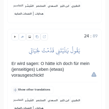
التفاسير:
الطبري
ابن كثير
السعدي
المختصر
المُيسَّر
|
هدايات
النفحات المكية
24
:
89
يَقُولُ يَٰلَيۡتَنِي قَدَّمۡتُ لِحَيَاتِي
Er wird sagen: O hätte ich doch für mein
(jenseitiges) Leben (etwas)
vorausgeschickt!
Show other translations
التفاسير:
الطبري
ابن كثير
السعدي
المختصر
المُيسَّر
|
هدايات
النفحات المكية