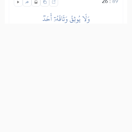
26
:
89
وَلَا يُوثِقُ وَثَاقَهُۥٓ أَحَدٞ
und niemand wird fesseln, so wie Er
fesselt.
Show other translations
التفاسير:
الطبري
ابن كثير
السعدي
المختصر
المُيسَّر
|
هدايات
النفحات المكية
27
:
89
يَٰٓأَيَّتُهَا ٱلنَّفۡسُ ٱلۡمُطۡمَئِنَّةُ