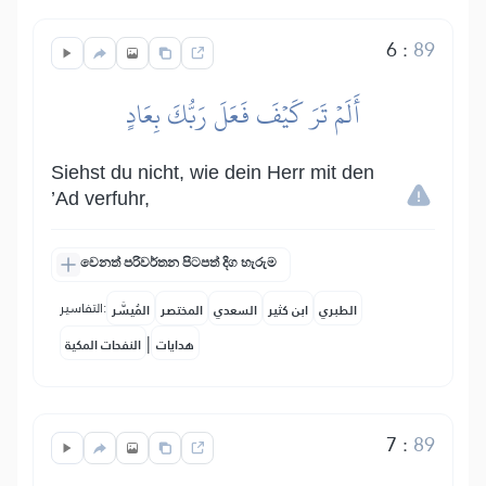
6
:
89
أَلَمۡ تَرَ كَيۡفَ فَعَلَ رَبُّكَ بِعَادٍ
Siehst du nicht, wie dein Herr mit den
’Ad verfuhr,
වෙනත් පරිවර්තන පිටපත් දිග හැරුම
التفاسير:
الطبري
ابن كثير
السعدي
المختصر
المُيسَّر
|
هدايات
النفحات المكية
7
:
89