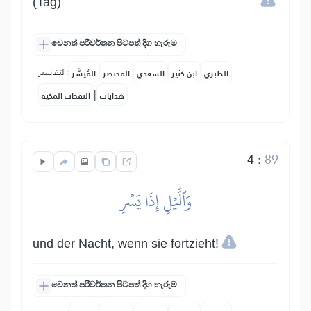
(Tag)
වෙනත් පරිවර්තන පිටපත් දිග හැරුම
التفاسير:
الطبري
ابن كثير
السعدي
المختصر
المُيسَّر
|
هدايات
النفحات المكية
4
:
89
وَٱلَّيۡلِ إِذَا يَسۡرِ
und der Nacht, wenn sie fortzieht!
වෙනත් පරිවර්තන පිටපත් දිග හැරුම