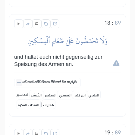
18
:
89
وَلَا تَحَٰٓضُّونَ عَلَىٰ طَعَامِ ٱلۡمِسۡكِينِ
und haltet euch nicht gegenseitig zur
Speisung des Armen an.
වෙනත් පරිවර්තන පිටපත් දිග හැරුම
التفاسير:
الطبري
ابن كثير
السعدي
المختصر
المُيسَّر
|
هدايات
النفحات المكية
19
:
89