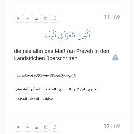
11
:
89
ٱلَّذِينَ طَغَوۡاْ فِي ٱلۡبِلَٰدِ
die (sie alle) das Maß (an Frevel) in den
Landstrichen überschritten
වෙනත් පරිවර්තන පිටපත් දිග හැරුම
التفاسير:
الطبري
ابن كثير
السعدي
المختصر
المُيسَّر
|
هدايات
النفحات المكية
12
:
89