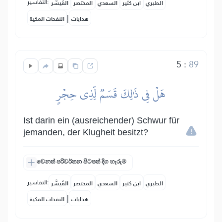
التفاسير:
الطبري
ابن كثير
السعدي
المختصر
المُيسَّر
|
هدايات
النفحات المكية
5
:
89
هَلۡ فِي ذَٰلِكَ قَسَمٞ لِّذِي حِجۡرٍ
Ist darin ein (ausreichender) Schwur für
jemanden, der Klugheit besitzt?
වෙනත් පරිවර්තන පිටපත් දිග හැරුම
التفاسير:
الطبري
ابن كثير
السعدي
المختصر
المُيسَّر
|
هدايات
النفحات المكية