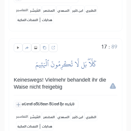
التفاسير:
الطبري
ابن كثير
السعدي
المختصر
المُيسَّر
|
هدايات
النفحات المكية
17
:
89
كَلَّاۖ بَل لَّا تُكۡرِمُونَ ٱلۡيَتِيمَ
Keineswegs! Vielmehr behandelt ihr die
Waise nicht freigebig
වෙනත් පරිවර්තන පිටපත් දිග හැරුම
التفاسير:
الطبري
ابن كثير
السعدي
المختصر
المُيسَّر
|
هدايات
النفحات المكية