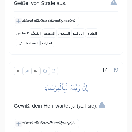
Geißel von Strafe aus.
වෙනත් පරිවර්තන පිටපත් දිග හැරුම
التفاسير:
الطبري
ابن كثير
السعدي
المختصر
المُيسَّر
|
هدايات
النفحات المكية
14
:
89
إِنَّ رَبَّكَ لَبِٱلۡمِرۡصَادِ
Gewiß, dein Herr wartet ja (auf sie).
වෙනත් පරිවර්තන පිටපත් දිග හැරුම