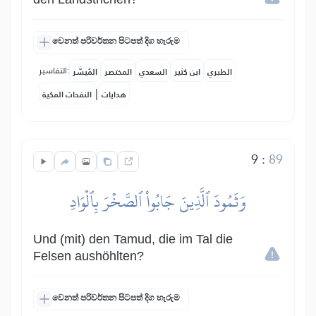
වෙනත් පරිවර්තන පිටපත් දිග හැරුම
التفاسير:
الطبري
ابن كثير
السعدي
المختصر
المُيسَّر
|
هدايات
النفحات المكية
9
:
89
وَثَمُودَ ٱلَّذِينَ جَابُواْ ٱلصَّخۡرَ بِٱلۡوَادِ
Und (mit) den Tamud, die im Tal die
Felsen aushöhlten?
වෙනත් පරිවර්තන පිටපත් දිග හැරුම