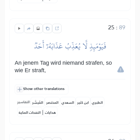
25
:
89
فَيَوۡمَئِذٖ لَّا يُعَذِّبُ عَذَابَهُۥٓ أَحَدٞ
An jenem Tag wird niemand strafen, so
wie Er straft,
Show other translations
التفاسير:
الطبري
ابن كثير
السعدي
المختصر
المُيسَّر
|
هدايات
النفحات المكية