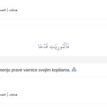
|
هدايات
النفح
فَٱلۡمُورِيَٰتِ قَدۡحٗا
amenju prave varnice svojim kopitama.
|
هدايات
النفح