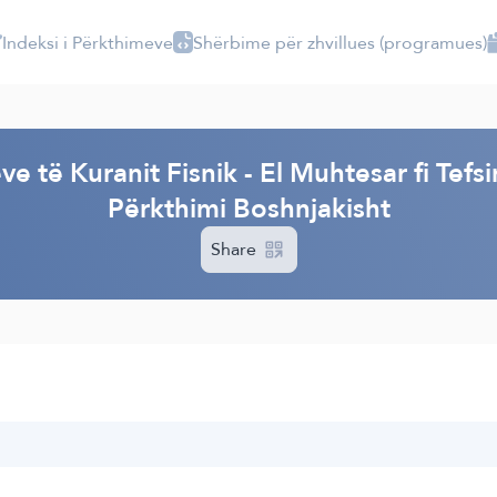
Indeksi i Përkthimeve
Shërbime për zhvillues (programues)
I
e të Kuranit Fisnik - El Muhtesar fi Tefsi
Përkthimi Boshnjakisht
Share