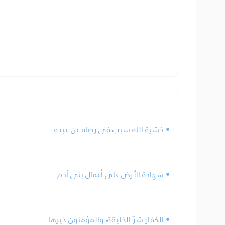
• خشية الله سبب في رضاه عن عبده.
• شهادة الأرض على أعمال بني آدم.
• الكفار شرّ الخليقة، والمؤمنون خيرها.