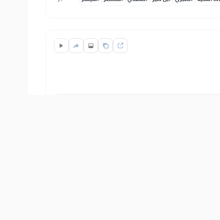
On je svjedok toga što spriječava dobro, i
Show other translations
التفاسير:
ات المكية
الطبري
ابن كثير
السعدي
المختصر
المُيسَّر