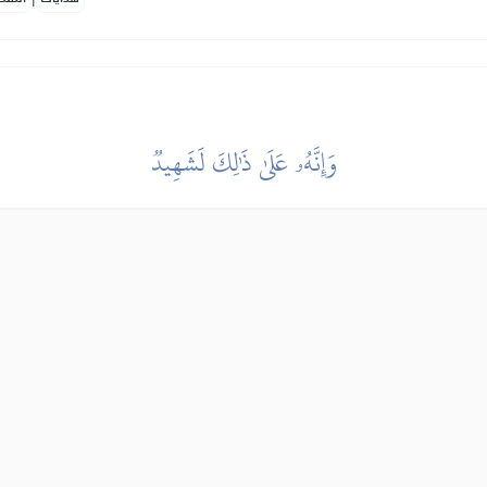
وَإِنَّهُۥ عَلَىٰ ذَٰلِكَ لَشَهِيدٞ
 zbog jasnoće toga, on to ne može negirati.
|
هدايات
النفح