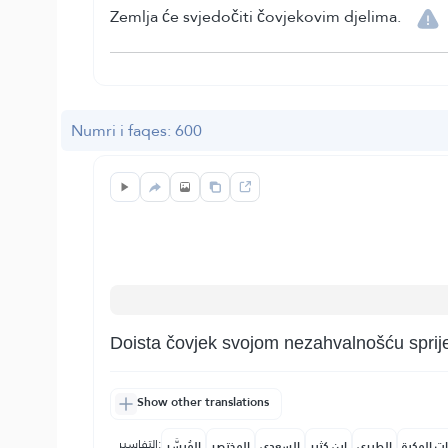
Zemlja će svjedočiti čovjekovim djelima.
Numri i faqes: 600
Doista čovjek svojom nezahvalnošću sprij
Show other translations
التفاسير:
ات المكية
الطبري
ابن كثير
السعدي
المختصر
المُيسَّر