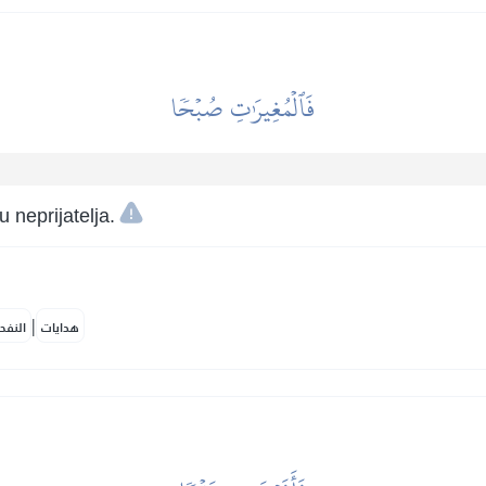
فَٱلۡمُغِيرَٰتِ صُبۡحٗا
 neprijatelja.
|
هدايات
النفح