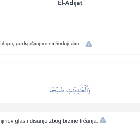
El-Adijat
ohlepe, podsjećanjem na Sudnji dan.
وَٱلۡعَٰدِيَٰتِ ضَبۡحٗا
jihov glas i disanje zbog brzine trčanja.