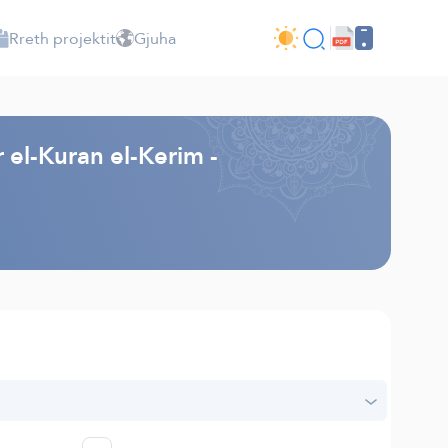
Rreth projektit
Gjuha
r el-Kuran el-Kerim -