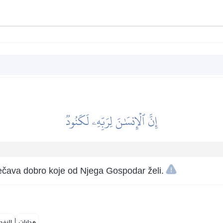
إِنَّ ٱلۡإِنسَٰنَ لِرَبِّهِۦ لَكَنُودٞ
ečava dobro koje od Njega Gospodar želi.
|
هدايات
النفح