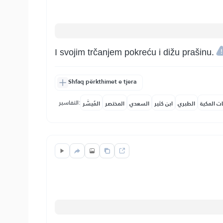
I svojim trčanjem pokreću i dižu prašinu.
Shfaq përkthimet e tjera
التفاسير:
ات المكية
الطبري
ابن كثير
السعدي
المختصر
المُيسَّر