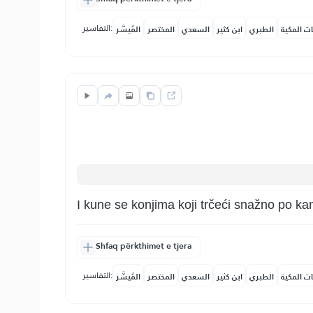
التفاسير:
ات المكية
الطبري
ابن كثير
السعدي
المختصر
المُيسَّر
I kune se konjima koji trčeći snažno po k
Shfaq përkthimet e tjera
التفاسير:
ات المكية
الطبري
ابن كثير
السعدي
المختصر
المُيسَّر