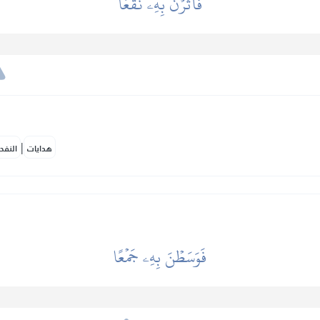
فَأَثَرۡنَ بِهِۦ نَقۡعٗا
|
هدايات
النفح
فَوَسَطۡنَ بِهِۦ جَمۡعًا