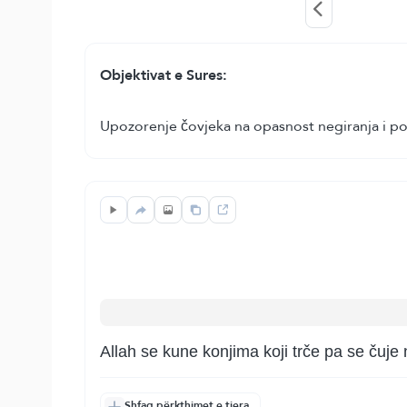
Objektivat e Sures:
Upozorenje čovjeka na opasnost negiranja i p
Allah se kune konjima koji trče pa se čuje n
Shfaq përkthimet e tjera