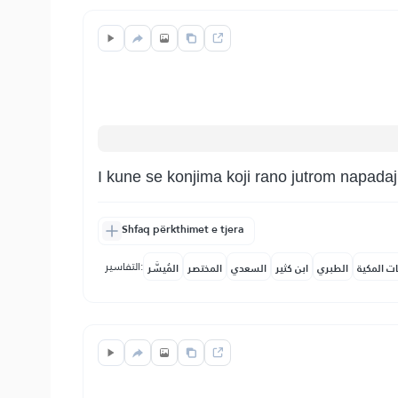
I kune se konjima koji rano jutrom napadaju
Shfaq përkthimet e tjera
التفاسير:
ات المكية
الطبري
ابن كثير
السعدي
المختصر
المُيسَّر