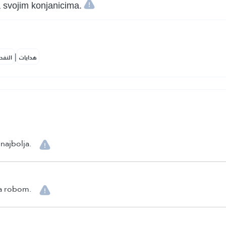
 svojim konjanicima.
|
هدايات
النفح
najbolja.
va robom.