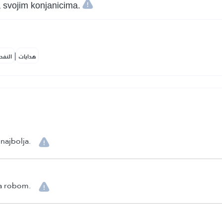
 svojim konjanicima.
|
هدايات
النفح
najbolja.
va robom.