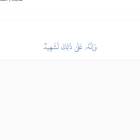
وَإِنَّهُۥ عَلَىٰ ذَٰلِكَ لَشَهِيدٞ
 zbog jasnoće toga, on to ne može negirati.
|
هدايات
النفح