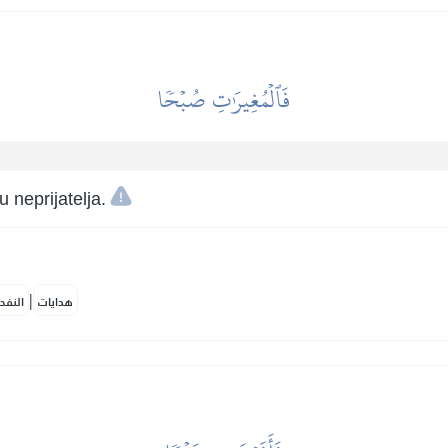
فَٱلۡمُغِيرَٰتِ صُبۡحٗا
 neprijatelja.
|
هدايات
النفح