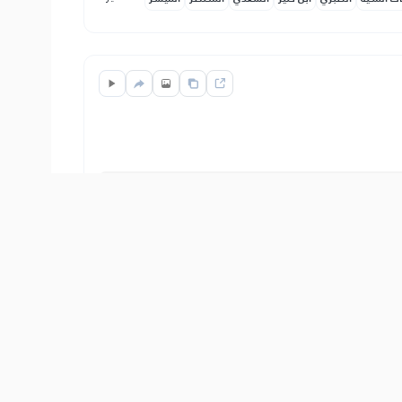
On je svjedok toga što spriječava dobro, i
Show other translations
التفاسير:
ات المكية
الطبري
ابن كثير
السعدي
المختصر
المُيسَّر