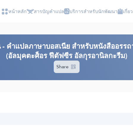
หน้าหลัก
สารบัญ​คำแปล
บริการสำหรับนักพัฒนา
เกี่
​ - คำแปลภาษาบอสเนีย สำหรับหนังสืออรรถา
(อัลมุคตะศ็อร ฟีตัฟซีร อัลกุรอานิลกะรีม)
Share