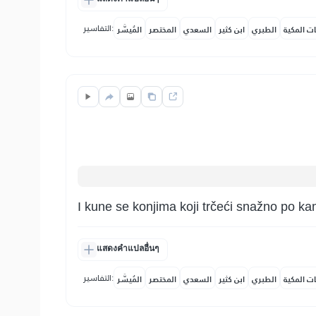
التفاسير:
ات المكية
الطبري
ابن كثير
السعدي
المختصر
المُيسَّر
I kune se konjima koji trčeći snažno po k
แสดงคำแปลอื่นๆ
التفاسير:
ات المكية
الطبري
ابن كثير
السعدي
المختصر
المُيسَّر