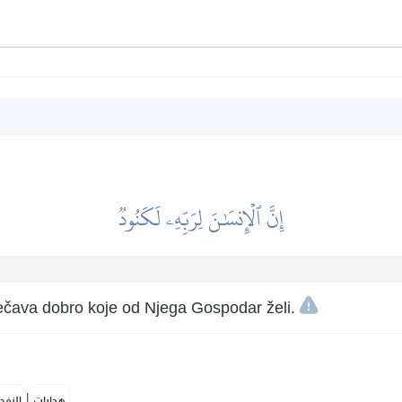
إِنَّ ٱلۡإِنسَٰنَ لِرَبِّهِۦ لَكَنُودٞ
ečava dobro koje od Njega Gospodar želi.
|
هدايات
النفح