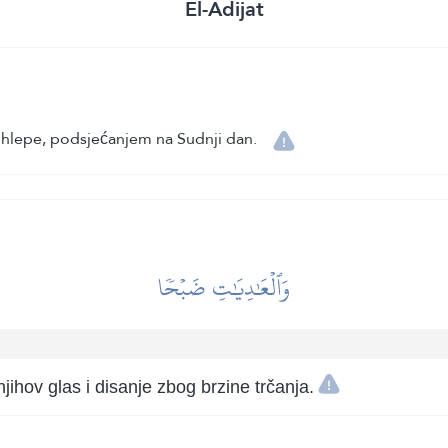
El-Adijat
ohlepe, podsjećanjem na Sudnji dan.
وَٱلۡعَٰدِيَٰتِ ضَبۡحٗا
jihov glas i disanje zbog brzine trčanja.