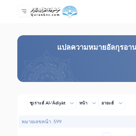
หน้าหลัก
สารบัญ​คำแปล
Audio
บริการสำหรับนักพัฒนา - API
เกี่ยวกับโครงการ
ติดต่อเรา
ภาษา
Browse Old Version
แปล​ความหมาย​อัลกุรอาน
ซูเราะฮ์ Al-‘Ādiyāt
หน้า
อายะฮ์
หมายเลขหน้า: 599