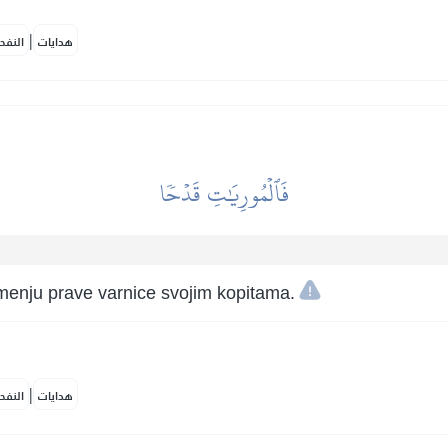
|
هدايات
النفح
فَٱلۡمُورِيَٰتِ قَدۡحٗا
amenju prave varnice svojim kopitama.
|
هدايات
النفح