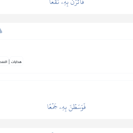
فَأَثَرۡنَ بِهِۦ نَقۡعٗا
|
هدايات
النفح
فَوَسَطۡنَ بِهِۦ جَمۡعًا