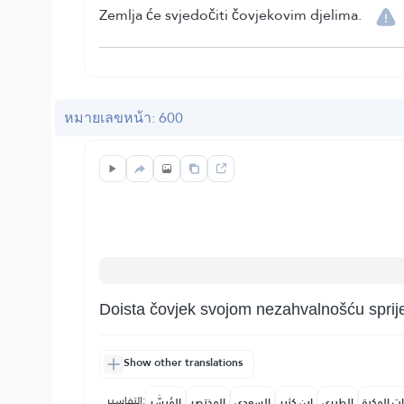
Zemlja će svjedočiti čovjekovim djelima.
หมายเลขหน้า: 600
Doista čovjek svojom nezahvalnošću sprij
Show other translations
التفاسير:
ات المكية
الطبري
ابن كثير
السعدي
المختصر
المُيسَّر