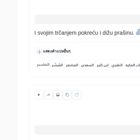
I svojim trčanjem pokreću i dižu prašinu.
แสดงคำแปลอื่นๆ
التفاسير:
ات المكية
الطبري
ابن كثير
السعدي
المختصر
المُيسَّر