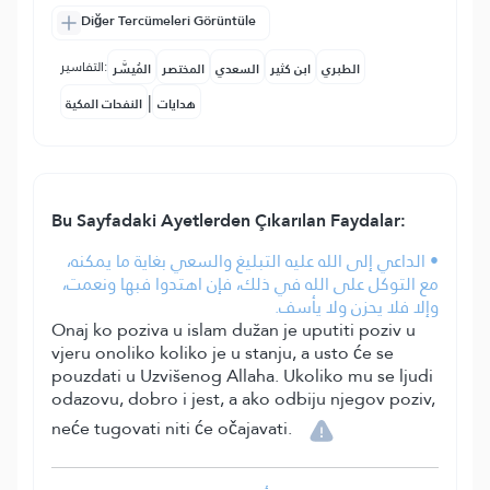
Diğer Tercümeleri Görüntüle
التفاسير:
الطبري
ابن كثير
السعدي
المختصر
المُيسَّر
|
هدايات
النفحات المكية
Bu Sayfadaki Ayetlerden Çıkarılan Faydalar:
• الداعي إلى الله عليه التبليغ والسعي بغاية ما يمكنه،
مع التوكل على الله في ذلك، فإن اهتدوا فبها ونعمت،
وإلا فلا يحزن ولا يأسف.
Onaj ko poziva u islam dužan je uputiti poziv u
vjeru onoliko koliko je u stanju, a usto će se
pouzdati u Uzvišenog Allaha. Ukoliko mu se ljudi
odazovu, dobro i jest, a ako odbiju njegov poziv,
neće tugovati niti će očajavati.