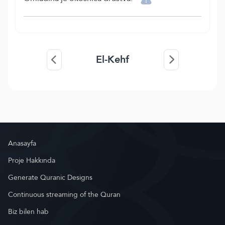
El-Kehf
Anasayfa
Proje Hakkında
Generate Quranic Designs
Continuous streaming of the Quran
Biz bilen hab