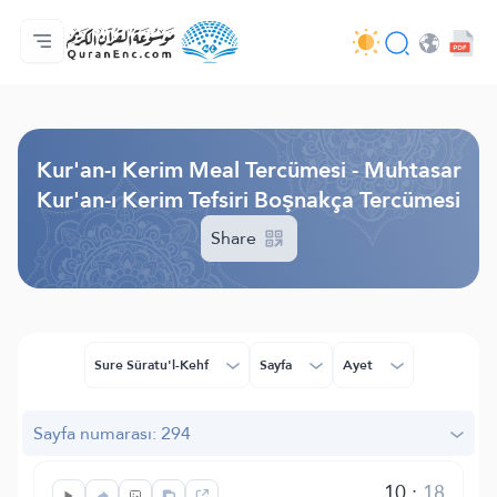
Anasayfa
Mealler Fihristi
Audio
Geliştirici Hizmetleri - API
Proje Hakkında
Biz bilen hab
Geçerli dil
Browse Old Version
Kur'an-ı Kerim Meal Tercümesi - Muhtasar
Kur'an-ı Kerim Tefsiri Boşnakça Tercümesi
Share
Sure Sûratu'l-Kehf
Sayfa
Ayet
Sayfa numarası: 294
10
:
18