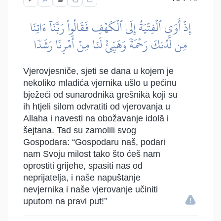
إِذۡ أَوَى ٱلۡفِتۡيَةُ إِلَى ٱلۡكَهۡفِ فَقَالُواْ رَبَّنَآ ءَاتِنَا
مِن لَّدُنكَ رَحۡمَةٗ وَهَيِّئۡ لَنَا مِنۡ أَمۡرِنَا رَشَدٗا
Vjerovjesniče, sjeti se dana u kojem je
nekoliko mladića vjernika ušlo u pećinu
bježeći od sunarodnikā grešnikā koji su
ih htjeli silom odvratiti od vjerovanja u
Allaha i navesti na obožavanje idolā i
šejtana. Tad su zamolili svog
Gospodara: “Gospodaru naš, podari
nam Svoju milost tako što ćeš nam
oprostiti grijehe, spasiti nas od
neprijatelja, i naše napuštanje
nevjernika i naše vjerovanje učiniti
uputom na pravi put!”