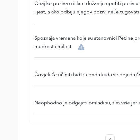
Onaj ko poziva u islam dužan je uputiti poziv u
i jest, a ako odbiju njegov poziv, neće tugovati 
Spoznaja vremena koje su stanovnici Pećine pr
mudrost i milost.
Čovjek će učiniti hidžru onda kada se boji da će
Neophodno je odgajati omladinu, tim više jer su