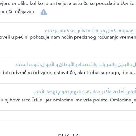
 vjeru onoliko koliko je u stanju, a usto će se pouzdati u Uzvi
niti će očajavati.
• عرفة لكمال قدرة الله تعالى وحكمته ورحمته
oveli u pećini pokazuje nam način preciznog računanja vremen
• والبنين والقرابات والأصدقاء والأوطان والأموال؛ خوف الفتنة
 biti odvraćen od vjere; ostavit će, ako treba, suprugu, djecu, 
• وأنقى أفئدة، وأكثر حماسة، وعليهم تقوم نهضة الأمم
 njihova srca čišća i jer omladina ima više poleta. Omladina j