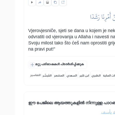
ۡ أَمۡرِنَا رَشَدٗا
Vjerovjesniče, sjeti se dana u kojem je nek
odvratiti od vjerovanja u Allaha i navesti
Svoju milost tako što ćeš nam oprostiti gri
na pravi put!”
മറ്റു പരിഭാഷകൾ പ്രദർശിപ്പിക്കുക
التفاسير:
ات المكية
الطبري
ابن كثير
السعدي
المختصر
المُيسَّر
ഈ പേജിലെ ആയത്തുകളിൽ നിന്നുള്ള പാഠങ
• ا يأسف