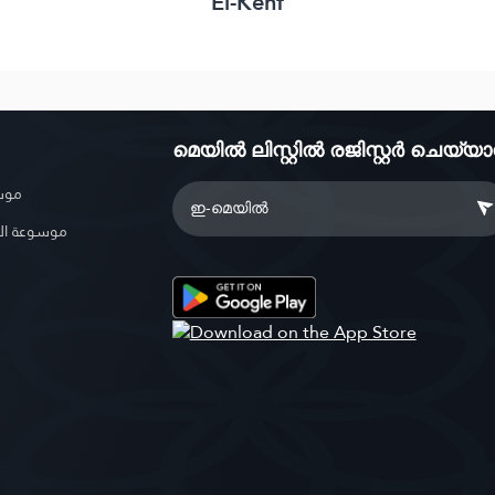
El-Kehf
മെയിൽ ലിസ്റ്റിൽ രജിസ്റ്റർ ചെയ്യ
موسو
موسوعة ال