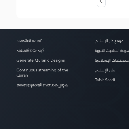
മെയിൻ പേജ്
موقع دار الإسلام
പദ്ധതിയെ പറ്റി
عة الأحاديث النبوية
Generate Quranic Designs
مصطلحات الإسلامية
Continuous streaming of the
بيان الإسلام
Quran
Tafsir Saadi
ഞങ്ങളുമായി ബന്ധപ്പെടുക