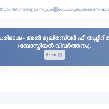
വിവർത്തനങ്ങളുടെ സൂചിക
ഡെവലപ്പർമാരുടെ സേവനങ
പരിഭാഷ - അൽ മുഖ്തസ്വർ ഫീ തഫ്സീറ
(ബോസ്നിയൻ വിവർത്തനം).
Share