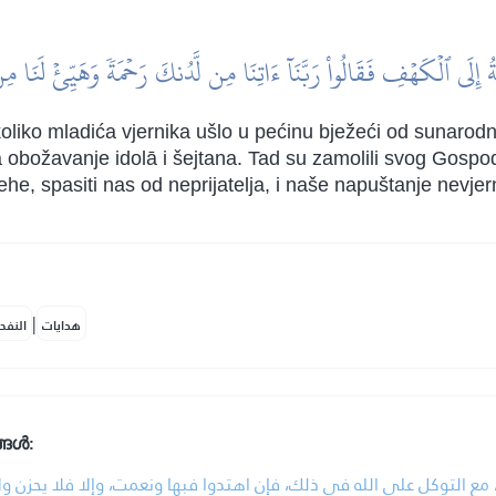
ةُ إِلَى ٱلۡكَهۡفِ فَقَالُواْ رَبَّنَآ ءَاتِنَا مِن لَّدُنكَ رَحۡمَةٗ وَهَيِّئۡ لَنَا مِن
oliko mladića vjernika ušlo u pećinu bježeći od sunarodnik
 na obožavanje idolā i šejtana. Tad su zamolili svog Gos
jehe, spasiti nas od neprijatelja, i naše napuštanje nevjer
|
هدايات
النفح
്ങൾ:
، مع التوكل على الله في ذلك، فإن اهتدوا فبها ونعمت، وإلا فلا يحزن ول