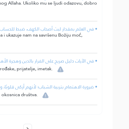
šenog Allaha. Ukoliko mu se ljudi odazovu, dobro
في العلم بمقدار لبث أصحاب الكهف، ضبط للحساب، وم.
a i ukazuje nam na savršenu Božiju moć,
في الآيات دليل صريح على الفرار بالدين وهجرة الأهل .
rođake, prijatelje, imetak.
ضرورة الاهتمام بتربية الشباب؛ لأنهم أزكى قلوبًا، .
e okosnica društva.