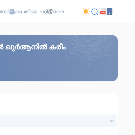
്ങൾ
പദ്ധതിയെ പറ്റി
ഭാഷ
ിൽ ഖുർആനിൽ കരീം