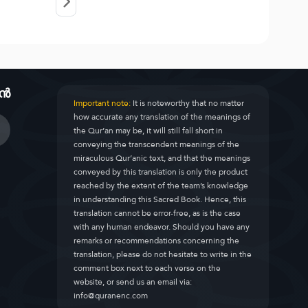
ാൻ
Important note:
It is noteworthy that no matter
how accurate any translation of the meanings of
the Qur’an may be, it will still fall short in
conveying the transcendent meanings of the
miraculous Qur’anic text, and that the meanings
conveyed by this translation is only the product
reached by the extent of the team’s knowledge
in understanding this Sacred Book. Hence, this
translation cannot be error-free, as is the case
with any human endeavor. Should you have any
remarks or recommendations concerning the
translation, please do not hesitate to write in the
comment box next to each verse on the
website, or send us an email via:
info@quranenc.com