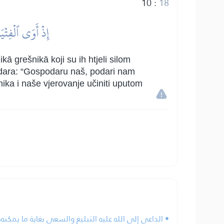
10
:
18
إِذۡ أَوَى ٱلۡفِتۡيَ
ā grešnikā koji su ih htjeli silom
podara: “Gospodaru naš, podari nam
nika i naše vjerovanje učiniti uputom
الداعي إلى الله عليه التبليغ والسعي بغاية ما يمكنه.