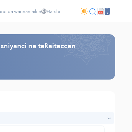
ne da wannan aikin
Harshe
sniyanci na taƙaitaccen