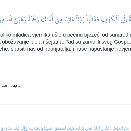
ةُ إِلَى ٱلۡكَهۡفِ فَقَالُواْ رَبَّنَآ ءَاتِنَا مِن لَّدُنكَ رَحۡمَةٗ وَهَيِّئۡ لَنَا مِن
oliko mladića vjernika ušlo u pećinu bježeći od sunarodnik
 na obožavanje idolā i šejtana. Tad su zamolili svog Gos
jehe, spasiti nas od neprijatelja, i naše napuštanje nevjer
|
هدايات
النفح
، مع التوكل على الله في ذلك، فإن اهتدوا فبها ونعمت، وإلا فلا يحزن ول