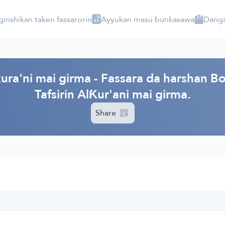
ginshikan taken fassarorin
Ayyukan masu bunkasawa
Danga
ura'ni mai girma - Fassara da harshan Bo
Tafsirin AlƘur'ani mai girma.
Share