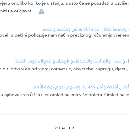
 vjeru onoliko koliko je u stanju, a usto će se pouzdati u Uzvi
niti će očajavati.
• عرفة لكمال قدرة الله تعالى وحكمته ورحمته
oveli u pećini pokazuje nam način preciznog računanja vremen
• والبنين والقرابات والأصدقاء والأوطان والأموال؛ خوف الفتنة
 biti odvraćen od vjere; ostavit će, ako treba, suprugu, djecu, 
• وأنقى أفئدة، وأكثر حماسة، وعليهم تقوم نهضة الأمم
 njihova srca čišća i jer omladina ima više poleta. Omladina j