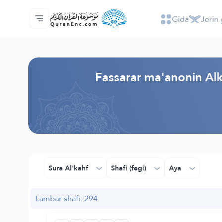
Gida
Jerin 
Gida
Jerin ginshikan taken fassarorin
Audio
Ayyukan masu bunkasawa - API
Dangane da wannan aikin
Ka tuntube mu
Harshe
Browse Old Version
Fassarar ma'anonin Alk
Sura Al'kahf
Shafi (fegi)
Aya
Lambar shafi: 294