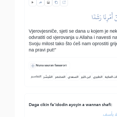
ۡ أَمۡرِنَا رَشَدٗا
Vjerovjesniče, sjeti se dana u kojem je nek
odvratiti od vjerovanja u Allaha i navesti
Svoju milost tako što ćeš nam oprostiti gri
na pravi put!”
Nuna sauran fassarori
التفاسير:
ات المكية
الطبري
ابن كثير
السعدي
المختصر
المُيسَّر
Daga cikin fa'idodin ayoyin a wannan shafi:
• ا يأسف