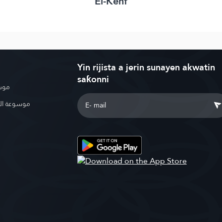
El-Kehf
Yin rijista a jerin sunayen akwatin
saƙonni
موسو
موسوعة ال