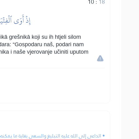
10
:
18
إِذۡ أَوَى ٱلۡفِتۡيَ
ā grešnikā koji su ih htjeli silom
podara: “Gospodaru naš, podari nam
nika i naše vjerovanje učiniti uputom
الداعي إلى الله عليه التبليغ والسعي بغاية ما يمكنه.