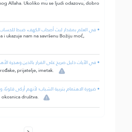
šenog Allaha. Ukoliko mu se ljudi odazovu, dobro
في العلم بمقدار لبث أصحاب الكهف، ضبط للحساب، وم.
a i ukazuje nam na savršenu Božiju moć,
في الآيات دليل صريح على الفرار بالدين وهجرة الأهل .
rođake, prijatelje, imetak.
ضرورة الاهتمام بتربية الشباب؛ لأنهم أزكى قلوبًا، .
e okosnica društva.