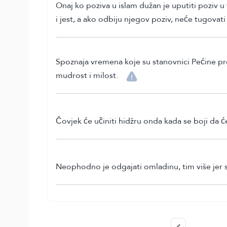
Onaj ko poziva u islam dužan je uputiti poziv u
i jest, a ako odbiju njegov poziv, neće tugovati 
Spoznaja vremena koje su stanovnici Pećine pr
mudrost i milost.
Čovjek će učiniti hidžru onda kada se boji da će
Neophodno je odgajati omladinu, tim više jer su