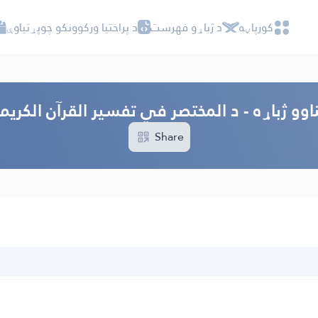
کور‌پاڼه
د ژباړو فهرست
د پراختیا ورکوونکو چوپړتیاوې
اوو ژباړه - د المختصر في تفسیر القرآن الکریم
Share