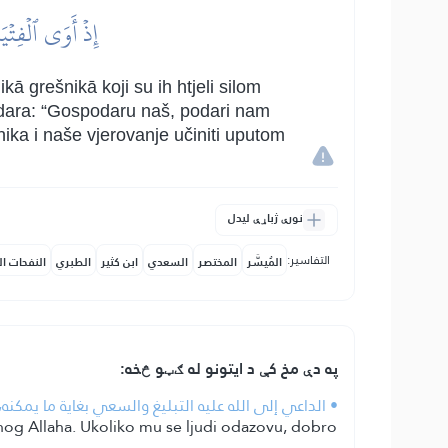
إِذۡ أَوَى ٱلۡفِتۡيَ
ā grešnikā koji su ih htjeli silom
podara: “Gospodaru naš, podari nam
nika i naše vjerovanje učiniti uputom
نورې ژباړې لیدل
التفاسير:
المُيسَّر
المختصر
السعدي
ابن كثير
الطبري
النفحات ال
په دې مخ کې د ایتونو له ګټو څخه:
• الداعي إلى الله عليه التبليغ والسعي بغاية ما يمكن
šenog Allaha. Ukoliko mu se ljudi odazovu, dobro