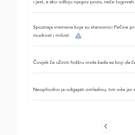
i jest, a ako odbiju njegov poziv, neće tugovati 
Spoznaja vremena koje su stanovnici Pećine pr
mudrost i milost.
Čovjek će učiniti hidžru onda kada se boji da će
Neophodno je odgajati omladinu, tim više jer su