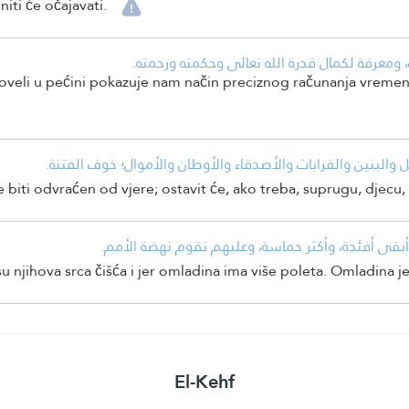
niti će očajavati.
معرفة لكمال قدرة الله تعالى وحكمته ورحمته.
oveli u pećini pokazuje nam način preciznog računanja vremen
 والبنين والقرابات والأصدقاء والأوطان والأموال؛ خوف الفتنة.
 biti odvraćen od vjere; ostavit će, ako treba, suprugu, djecu, 
 وأنقى أفئدة، وأكثر حماسة، وعليهم تقوم نهضة الأمم.
 njihova srca čišća i jer omladina ima više poleta. Omladina j
El-Kehf