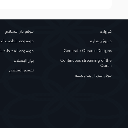
کور‌پاڼه
موقع دار الإسلام
د پروژې په اړه
موسوعة الأحاديث النب
Generate Quranic Designs
موسوعة المصطلحات ا
Continuous streaming of the
بيان الإسلام
Quran
تفسير السعدي
مونږ سره اړیکه ونیسه