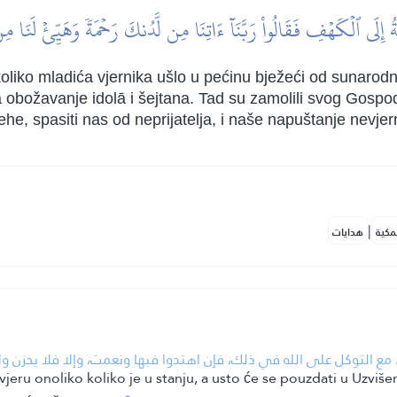
ةُ إِلَى ٱلۡكَهۡفِ فَقَالُواْ رَبَّنَآ ءَاتِنَا مِن لَّدُنكَ رَحۡمَةٗ وَهَيِّئۡ لَنَا مِن
oliko mladića vjernika ušlo u pećinu bježeći od sunarodnik
 na obožavanje idolā i šejtana. Tad su zamolili svog Gos
jehe, spasiti nas od neprijatelja, i naše napuštanje nevjer
|
مكية
هدايات
ه، مع التوكل على الله في ذلك، فإن اهتدوا فبها ونعمت، وإلا فلا يحزن و
 vjeru onoliko koliko je u stanju, a usto će se pouzdati u Uzvi