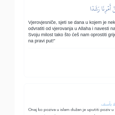
ۡ أَمۡرِنَا رَشَدٗا
Vjerovjesniče, sjeti se dana u kojem je nek
odvratiti od vjerovanja u Allaha i navesti
Svoju milost tako što ćeš nam oprostiti gri
na pravi put!”
لا يأسف.
Onaj ko poziva u islam dužan je uputiti poziv u