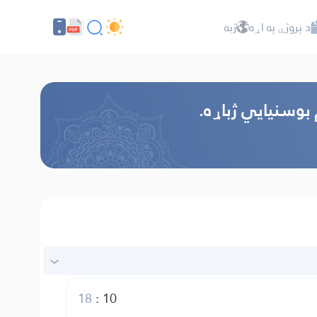
د پروژې په اړه
ژبه
 بوسنیایي ژباړه.
18
:
10