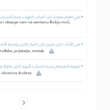
• في العلم بمقدار لبث أصحاب الكهف، ضبط للحساب، و
a i ukazuje nam na savršenu Božiju moć,
• في الآيات دليل صريح على الفرار بالدين وهجرة الأهل
rođake, prijatelje, imetak.
• ضرورة الاهتمام بتربية الشباب؛ لأنهم أزكى قلوبًا،
e okosnica društva.