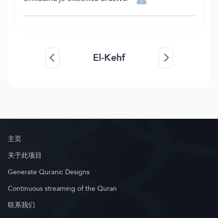
El-Kehf
主页
关于此项目
Generate Quranic Designs
Continuous streaming of the Quran
联系我们