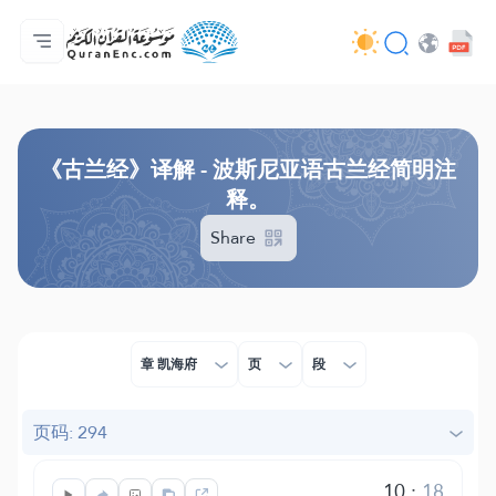
主页
译解目录
Audio
开发者服务 - API
关于此项目
联系我们
语言
Browse Old Version
《古兰经》译解 - 波斯尼亚语古兰经简明注
释。
Share
章 凯海府
页
段
页码: 294
10
:
18