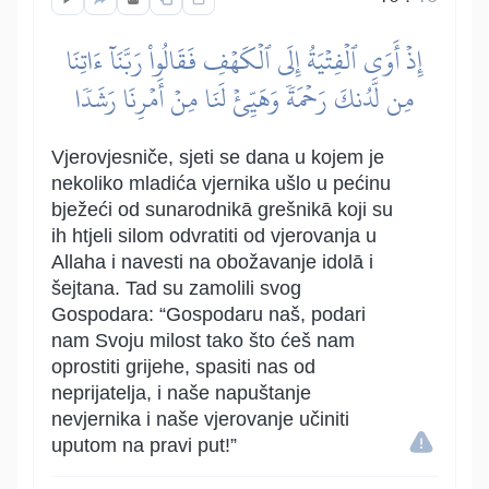
إِذۡ أَوَى ٱلۡفِتۡيَةُ إِلَى ٱلۡكَهۡفِ فَقَالُواْ رَبَّنَآ ءَاتِنَا
مِن لَّدُنكَ رَحۡمَةٗ وَهَيِّئۡ لَنَا مِنۡ أَمۡرِنَا رَشَدٗا
Vjerovjesniče, sjeti se dana u kojem je
nekoliko mladića vjernika ušlo u pećinu
bježeći od sunarodnikā grešnikā koji su
ih htjeli silom odvratiti od vjerovanja u
Allaha i navesti na obožavanje idolā i
šejtana. Tad su zamolili svog
Gospodara: “Gospodaru naš, podari
nam Svoju milost tako što ćeš nam
oprostiti grijehe, spasiti nas od
neprijatelja, i naše napuštanje
nevjernika i naše vjerovanje učiniti
uputom na pravi put!”