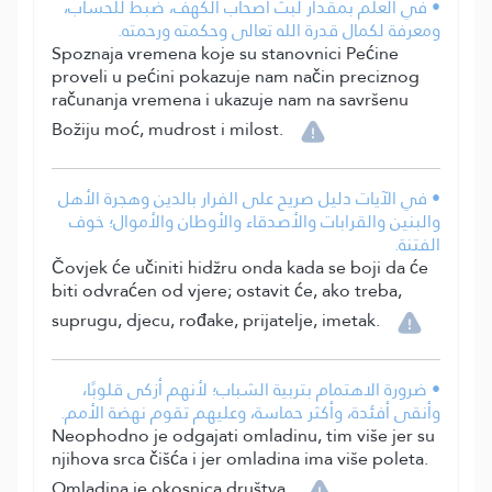
• في العلم بمقدار لبث أصحاب الكهف، ضبط للحساب،
ومعرفة لكمال قدرة الله تعالى وحكمته ورحمته.
Spoznaja vremena koje su stanovnici Pećine
proveli u pećini pokazuje nam način preciznog
računanja vremena i ukazuje nam na savršenu
Božiju moć, mudrost i milost.
• في الآيات دليل صريح على الفرار بالدين وهجرة الأهل
والبنين والقرابات والأصدقاء والأوطان والأموال؛ خوف
الفتنة.
Čovjek će učiniti hidžru onda kada se boji da će
biti odvraćen od vjere; ostavit će, ako treba,
suprugu, djecu, rođake, prijatelje, imetak.
• ضرورة الاهتمام بتربية الشباب؛ لأنهم أزكى قلوبًا،
وأنقى أفئدة، وأكثر حماسة، وعليهم تقوم نهضة الأمم.
Neophodno je odgajati omladinu, tim više jer su
njihova srca čišća i jer omladina ima više poleta.
Omladina je okosnica društva.