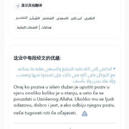
显示其他翻译
التفاسير:
الطبري
ابن كثير
السعدي
المختصر
المُيسَّر
|
هدايات
النفحات المكية
这业中每段经文的优越:
• الداعي إلى الله عليه التبليغ والسعي بغاية ما يمكنه،
مع التوكل على الله في ذلك، فإن اهتدوا فبها ونعمت،
وإلا فلا يحزن ولا يأسف.
Onaj ko poziva u islam dužan je uputiti poziv u
vjeru onoliko koliko je u stanju, a usto će se
pouzdati u Uzvišenog Allaha. Ukoliko mu se ljudi
odazovu, dobro i jest, a ako odbiju njegov poziv,
neće tugovati niti će očajavati.